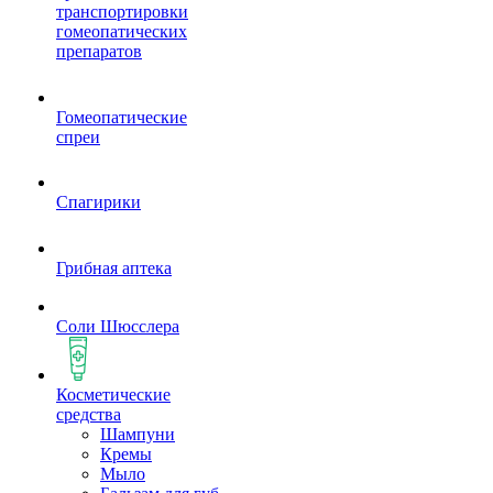
транспортировки
гомеопатических
препаратов
Гомеопатические
спреи
Спагирики
Грибная аптека
Соли Шюсслера
Косметические
средства
Шампуни
Кремы
Мыло