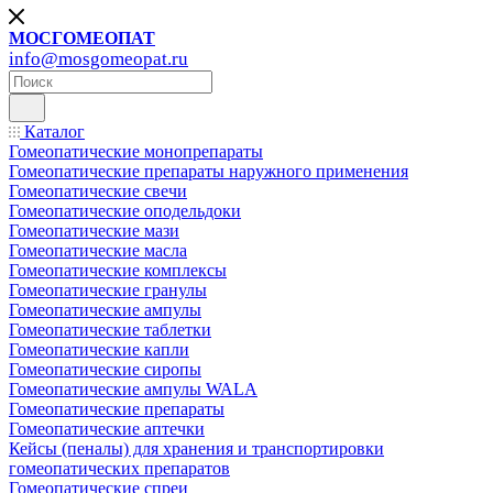
МОСГОМЕОПАТ
info@mosgomeopat.ru
Каталог
Гомеопатические монопрепараты
Гомеопатические препараты наружного применения
Гомеопатические свечи
Гомеопатические оподельдоки
Гомеопатические мази
Гомеопатические масла
Гомеопатические комплексы
Гомеопатические гранулы
Гомеопатические ампулы
Гомеопатические таблетки
Гомеопатические капли
Гомеопатические сиропы
Гомеопатические ампулы WALA
Гомеопатические препараты
Гомеопатические аптечки
Кейсы (пеналы) для хранения и транспортировки
гомеопатических препаратов
Гомеопатические спреи