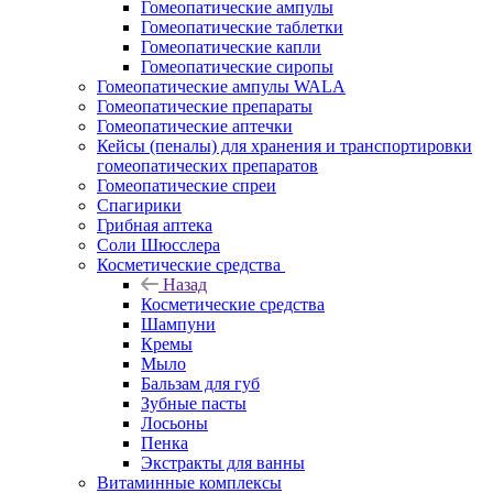
Гомеопатические ампулы
Гомеопатические таблетки
Гомеопатические капли
Гомеопатические сиропы
Гомеопатические ампулы WALA
Гомеопатические препараты
Гомеопатические аптечки
Кейсы (пеналы) для хранения и транспортировки
гомеопатических препаратов
Гомеопатические спреи
Спагирики
Грибная аптека
Соли Шюсслера
Косметические средства
Назад
Косметические средства
Шампуни
Кремы
Мыло
Бальзам для губ
Зубные пасты
Лосьоны
Пенка
Экстракты для ванны
Витаминные комплексы