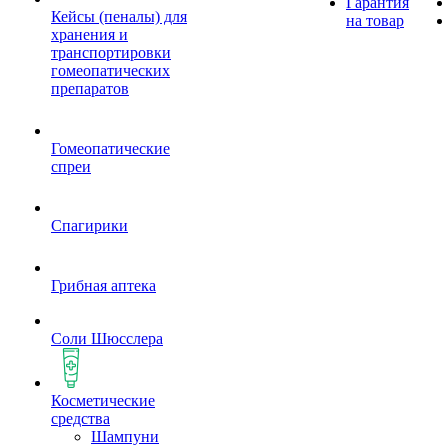
Гарантия
Кейсы (пеналы) для
на товар
хранения и
транспортировки
гомеопатических
препаратов
Гомеопатические
спреи
Спагирики
Грибная аптека
Соли Шюсслера
Косметические
средства
Шампуни