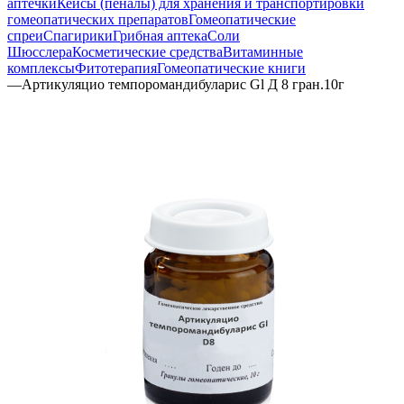
аптечки
Кейсы (пеналы) для хранения и транспортировки
гомеопатических препаратов
Гомеопатические
спреи
Спагирики
Грибная аптека
Соли
Шюсслера
Косметические средства
Витаминные
комплексы
Фитотерапия
Гомеопатические книги
—
Артикуляцио темпоромандибуларис Gl Д 8 гран.10г