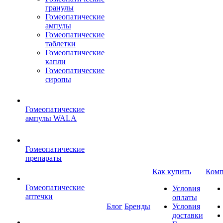
гранулы
Гомеопатические
ампулы
Гомеопатические
таблетки
Гомеопатические
капли
Гомеопатические
сиропы
Гомеопатические
ампулы WALA
Гомеопатические
препараты
Как купить
Комп
Гомеопатические
Условия
аптечки
оплаты
Блог
Бренды
Условия
доставки