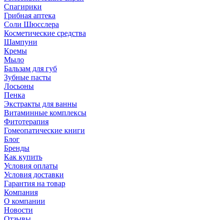
Спагирики
Грибная аптека
Соли Шюсслера
Косметические средства
Шампуни
Кремы
Мыло
Бальзам для губ
Зубные пасты
Лосьоны
Пенка
Экстракты для ванны
Витаминные комплексы
Фитотерапия
Гомеопатические книги
Блог
Бренды
Как купить
Условия оплаты
Условия доставки
Гарантия на товар
Компания
О компании
Новости
Отзывы