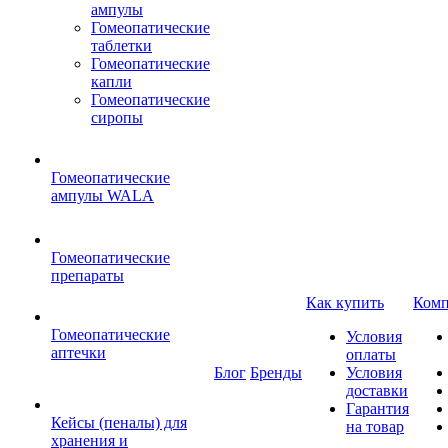
ампулы
Гомеопатические
таблетки
Гомеопатические
капли
Гомеопатические
сиропы
Гомеопатические
ампулы WALA
Гомеопатические
препараты
Как купить
Комп
Гомеопатические
Условия
аптечки
оплаты
Блог
Бренды
Условия
доставки
Гарантия
Кейсы (пеналы) для
на товар
хранения и