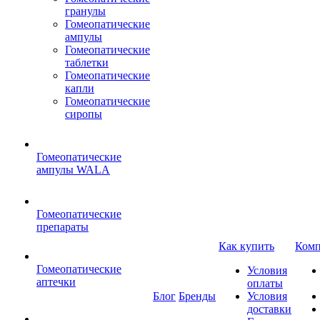
гранулы
Гомеопатические
ампулы
Гомеопатические
таблетки
Гомеопатические
капли
Гомеопатические
сиропы
Гомеопатические
ампулы WALA
Гомеопатические
препараты
Как купить
Комп
Гомеопатические
Условия
аптечки
оплаты
Блог
Бренды
Условия
доставки