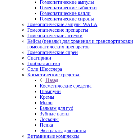
Гомеопатические ампулы
Гомеопатические таблетки
Гомеопатические капли
Гомеопатические сиропы
Гомеопатические ампулы WALA
Гомеопатические препараты
Гомеопатические аптечки
Кейсы (пеналы) для хранения и транспортировки
гомеопатических препаратов
Гомеопатические спреи
Спагирики
Грибная аптека
Соли Шюсслера
Косметические средства
Назад
Косметические средства
Шампуни
Кремы
Мыло
Бальзам для губ
Зубные пасты
Лосьоны
Пенка
Экстракты для ванны
Витаминные комплексы