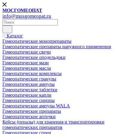
МОСГОМЕОПАТ
info@mosgomeopat.ru
Каталог
Гомеопатические монопрепараты
Гомеопатические препараты наружного применения
Гомеопатические свечи
Гомеопатические оподельдоки
Гомеопатические мази
Гомеопатические масла
Гомеопатические комплексы
Гомеопатические гранулы
Гомеопатические ампулы
Гомеопатические таблетки
Гомеопатические капли
Гомеопатические сиропы
Гомеопатические ампулы WALA
Гомеопатические препараты
Гомеопатические аптечки
Кейсы (пеналы) для хранения и транспортировки
гомеопатических препаратов
Гомеопатические спреи