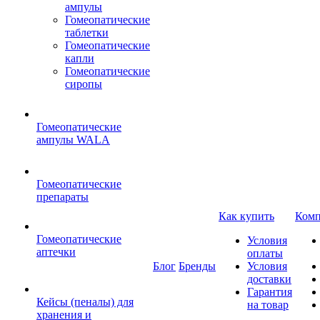
ампулы
Гомеопатические
таблетки
Гомеопатические
капли
Гомеопатические
сиропы
Гомеопатические
ампулы WALA
Гомеопатические
препараты
Как купить
Комп
Гомеопатические
Условия
аптечки
оплаты
Блог
Бренды
Условия
доставки
Гарантия
Кейсы (пеналы) для
на товар
хранения и