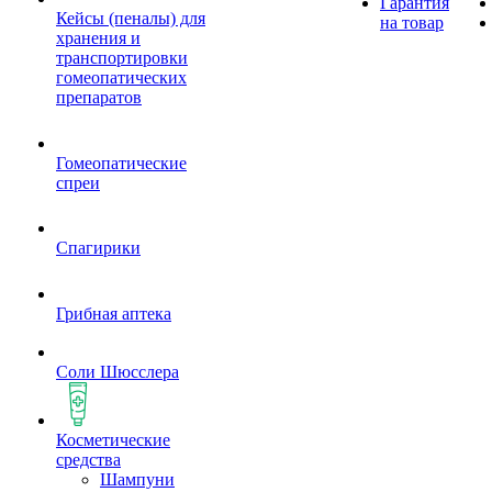
Гарантия
Кейсы (пеналы) для
на товар
хранения и
транспортировки
гомеопатических
препаратов
Гомеопатические
спреи
Спагирики
Грибная аптека
Соли Шюсслера
Косметические
средства
Шампуни