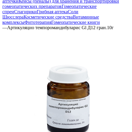
аптечки
Кейсы (пеналы) для хранения и транспортировки
гомеопатических препаратов
Гомеопатические
спреи
Спагирики
Грибная аптека
Соли
Шюсслера
Косметические средства
Витаминные
комплексы
Фитотерапия
Гомеопатические книги
—
Артикуляцио темпоромандибуларис Gl Д12 гран.10г