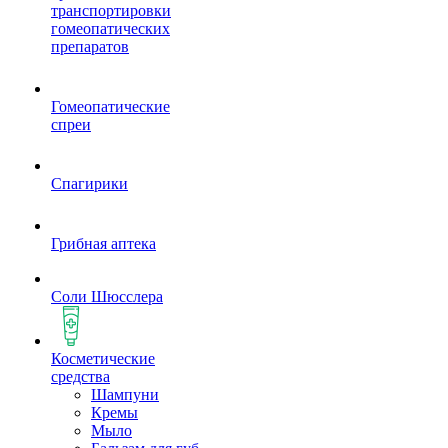
транспортировки
гомеопатических
препаратов
Гомеопатические
спреи
Спагирики
Грибная аптека
Соли Шюсслера
Косметические
средства
Шампуни
Кремы
Мыло