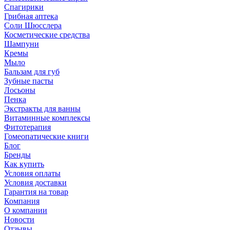
Спагирики
Грибная аптека
Соли Шюсслера
Косметические средства
Шампуни
Кремы
Мыло
Бальзам для губ
Зубные пасты
Лосьоны
Пенка
Экстракты для ванны
Витаминные комплексы
Фитотерапия
Гомеопатические книги
Блог
Бренды
Как купить
Условия оплаты
Условия доставки
Гарантия на товар
Компания
О компании
Новости
Отзывы