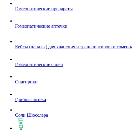
Гомеопатические препараты
Гомеопатические аптечки
Кейсы (пеналы) для хранения и транспортировки гомеоп
Гомеопатические спреи
Спагирики
Грибная аптека
Соли Шюсслера