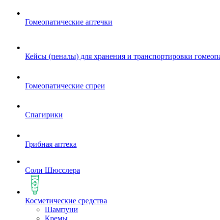
Гомеопатические аптечки
Кейсы (пеналы) для хранения и транспортировки гомеоп
Гомеопатические спреи
Спагирики
Грибная аптека
Соли Шюсслера
Косметические средства
Шампуни
Кремы