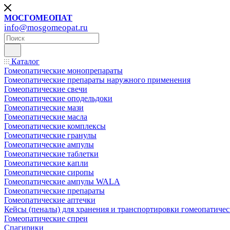
МОСГОМЕОПАТ
info@mosgomeopat.ru
Каталог
Гомеопатические монопрепараты
Гомеопатические препараты наружного применения
Гомеопатические свечи
Гомеопатические оподельдоки
Гомеопатические мази
Гомеопатические масла
Гомеопатические комплексы
Гомеопатические гранулы
Гомеопатические ампулы
Гомеопатические таблетки
Гомеопатические капли
Гомеопатические сиропы
Гомеопатические ампулы WALA
Гомеопатические препараты
Гомеопатические аптечки
Кейсы (пеналы) для хранения и транспортировки гомеопатичес
Гомеопатические спреи
Спагирики