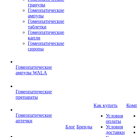
гранулы
Гомеопатические
ампулы
Гомеопатические
таблетки
Гомеопатические
капли
Гомеопатические
сиропы
Гомеопатические
ампулы WALA
Гомеопатические
препараты
Как купить
Комп
Гомеопатические
Условия
аптечки
оплаты
Блог
Бренды
Условия
доставки