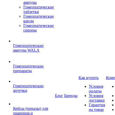
ампулы
Гомеопатические
таблетки
Гомеопатические
капли
Гомеопатические
сиропы
Гомеопатические
ампулы WALA
Гомеопатические
препараты
Как купить
Комп
Гомеопатические
Условия
аптечки
оплаты
Блог
Бренды
Условия
доставки
Гарантия
Кейсы (пеналы) для
на товар
хранения и