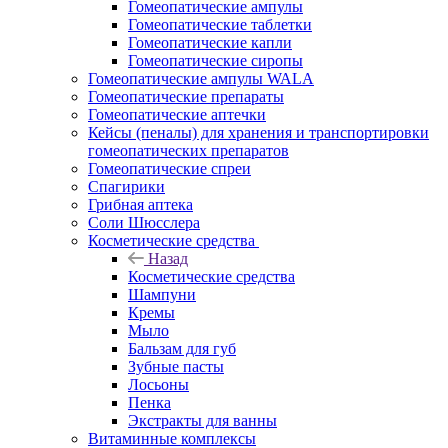
Гомеопатические ампулы
Гомеопатические таблетки
Гомеопатические капли
Гомеопатические сиропы
Гомеопатические ампулы WALA
Гомеопатические препараты
Гомеопатические аптечки
Кейсы (пеналы) для хранения и транспортировки
гомеопатических препаратов
Гомеопатические спреи
Спагирики
Грибная аптека
Соли Шюсслера
Косметические средства
Назад
Косметические средства
Шампуни
Кремы
Мыло
Бальзам для губ
Зубные пасты
Лосьоны
Пенка
Экстракты для ванны
Витаминные комплексы