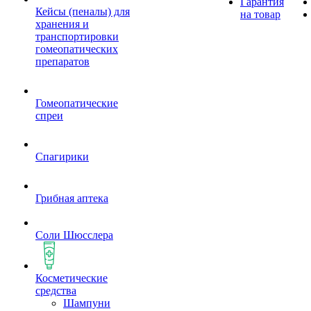
Гарантия
Кейсы (пеналы) для
на товар
хранения и
транспортировки
гомеопатических
препаратов
Гомеопатические
спреи
Спагирики
Грибная аптека
Соли Шюсслера
Косметические
средства
Шампуни