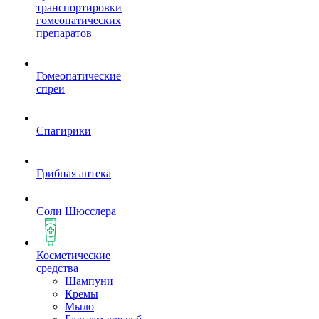
транспортировки
гомеопатических
препаратов
Гомеопатические
спреи
Спагирики
Грибная аптека
Соли Шюсслера
Косметические
средства
Шампуни
Кремы
Мыло