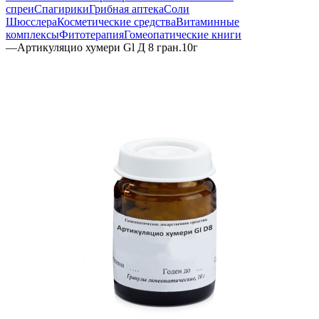
спреи
Спагирики
Грибная аптека
Соли
Шюсслера
Косметические средства
Витаминные
комплексы
Фитотерапия
Гомеопатические книги
—
Артикуляцио хумери Gl Д 8 гран.10г