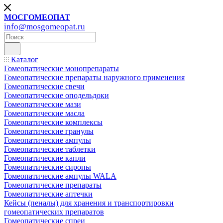
МОСГОМЕОПАТ
info@mosgomeopat.ru
Каталог
Гомеопатические монопрепараты
Гомеопатические препараты наружного применения
Гомеопатические свечи
Гомеопатические оподельдоки
Гомеопатические мази
Гомеопатические масла
Гомеопатические комплексы
Гомеопатические гранулы
Гомеопатические ампулы
Гомеопатические таблетки
Гомеопатические капли
Гомеопатические сиропы
Гомеопатические ампулы WALA
Гомеопатические препараты
Гомеопатические аптечки
Кейсы (пеналы) для хранения и транспортировки
гомеопатических препаратов
Гомеопатические спреи