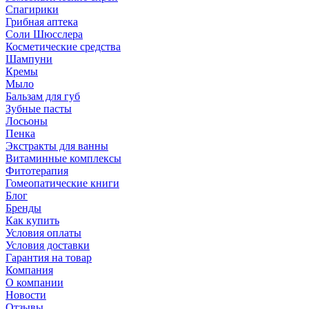
Спагирики
Грибная аптека
Соли Шюсслера
Косметические средства
Шампуни
Кремы
Мыло
Бальзам для губ
Зубные пасты
Лосьоны
Пенка
Экстракты для ванны
Витаминные комплексы
Фитотерапия
Гомеопатические книги
Блог
Бренды
Как купить
Условия оплаты
Условия доставки
Гарантия на товар
Компания
О компании
Новости
Отзывы