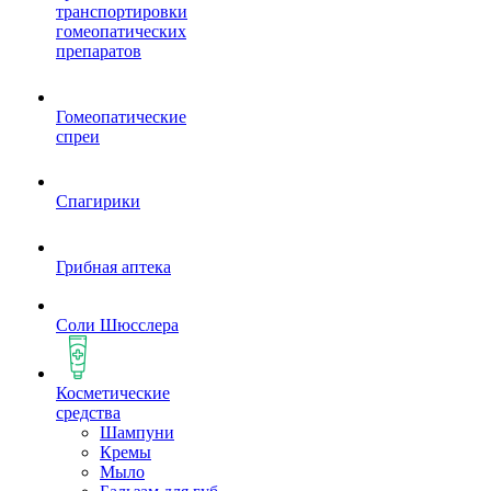
транспортировки
гомеопатических
препаратов
Гомеопатические
спреи
Спагирики
Грибная аптека
Соли Шюсслера
Косметические
средства
Шампуни
Кремы
Мыло