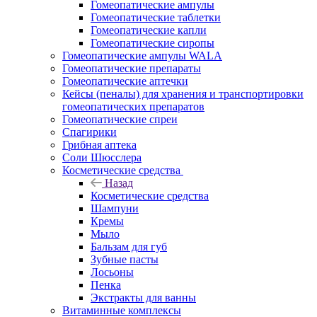
Гомеопатические ампулы
Гомеопатические таблетки
Гомеопатические капли
Гомеопатические сиропы
Гомеопатические ампулы WALA
Гомеопатические препараты
Гомеопатические аптечки
Кейсы (пеналы) для хранения и транспортировки
гомеопатических препаратов
Гомеопатические спреи
Спагирики
Грибная аптека
Соли Шюсслера
Косметические средства
Назад
Косметические средства
Шампуни
Кремы
Мыло
Бальзам для губ
Зубные пасты
Лосьоны
Пенка
Экстракты для ванны
Витаминные комплексы