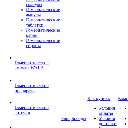
гранулы
Гомеопатические
ампулы
Гомеопатические
таблетки
Гомеопатические
капли
Гомеопатические
сиропы
Гомеопатические
ампулы WALA
Гомеопатические
препараты
Как купить
Комп
Гомеопатические
Условия
аптечки
оплаты
Блог
Бренды
Условия
доставки