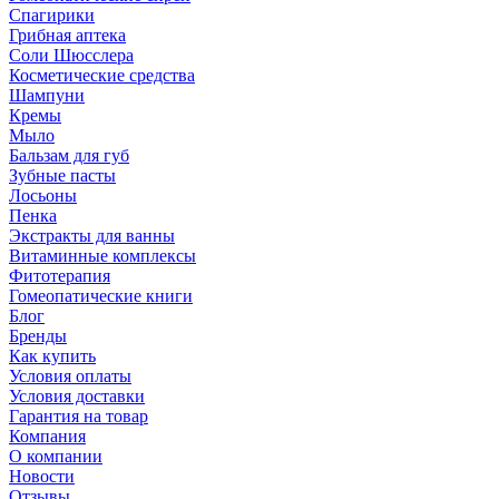
Спагирики
Грибная аптека
Соли Шюсслера
Косметические средства
Шампуни
Кремы
Мыло
Бальзам для губ
Зубные пасты
Лосьоны
Пенка
Экстракты для ванны
Витаминные комплексы
Фитотерапия
Гомеопатические книги
Блог
Бренды
Как купить
Условия оплаты
Условия доставки
Гарантия на товар
Компания
О компании
Новости
Отзывы