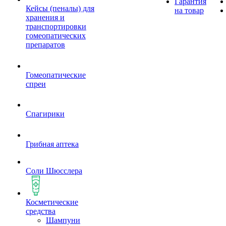
Гарантия
Кейсы (пеналы) для
на товар
хранения и
транспортировки
гомеопатических
препаратов
Гомеопатические
спреи
Спагирики
Грибная аптека
Соли Шюсслера
Косметические
средства
Шампуни