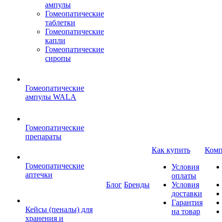
ампулы
Гомеопатические
таблетки
Гомеопатические
капли
Гомеопатические
сиропы
Гомеопатические
ампулы WALA
Гомеопатические
препараты
Как купить
Комп
Гомеопатические
Условия
аптечки
оплаты
Блог
Бренды
Условия
доставки
Гарантия
Кейсы (пеналы) для
на товар
хранения и