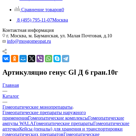
Сравнение товаров
0
8 (495) 795-11-07
Москва
Контактная информация
г. Москва, м. Бауманская, ул. Малая Почтовая, д.10
info@mosgomeopat.ru
Артикуляцио генус Gl Д 6 гран.10г
Главная
—
Каталог
—
Гомеопатические монопрепараты
Гомеопатические препараты наружного
применения
Гомеопатические комплексы
Гомеопатические
ампулы WALA
Гомеопатические препараты
Гомеопатические
аптечки
Кейсы (пеналы) для хранения и транспортировки
гомеопатических препаратов
Гомеопатические