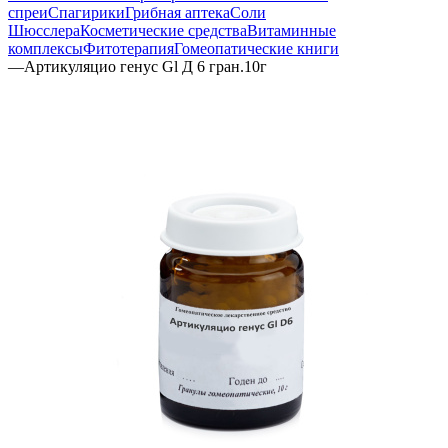
спреи
Спагирики
Грибная аптека
Соли
Шюсслера
Косметические средства
Витаминные
комплексы
Фитотерапия
Гомеопатические книги
—
Артикуляцио генус Gl Д 6 гран.10г