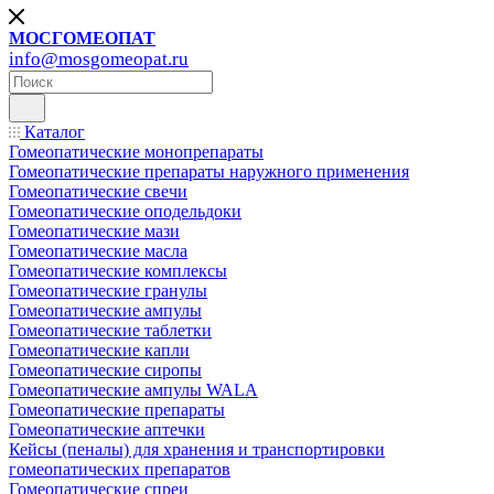
МОСГОМЕОПАТ
info@mosgomeopat.ru
Каталог
Гомеопатические монопрепараты
Гомеопатические препараты наружного применения
Гомеопатические свечи
Гомеопатические оподельдоки
Гомеопатические мази
Гомеопатические масла
Гомеопатические комплексы
Гомеопатические гранулы
Гомеопатические ампулы
Гомеопатические таблетки
Гомеопатические капли
Гомеопатические сиропы
Гомеопатические ампулы WALA
Гомеопатические препараты
Гомеопатические аптечки
Кейсы (пеналы) для хранения и транспортировки
гомеопатических препаратов
Гомеопатические спреи