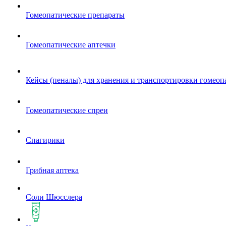
Гомеопатические препараты
Гомеопатические аптечки
Кейсы (пеналы) для хранения и транспортировки гомеоп
Гомеопатические спреи
Спагирики
Грибная аптека
Соли Шюсслера