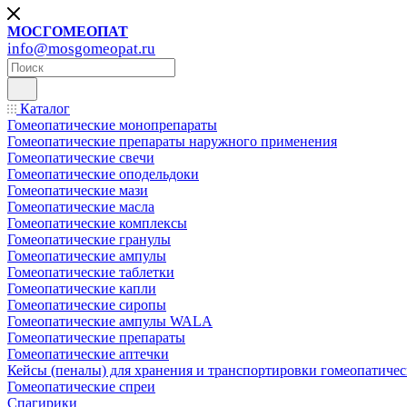
МОСГОМЕОПАТ
info@mosgomeopat.ru
Каталог
Гомеопатические монопрепараты
Гомеопатические препараты наружного применения
Гомеопатические свечи
Гомеопатические оподельдоки
Гомеопатические мази
Гомеопатические масла
Гомеопатические комплексы
Гомеопатические гранулы
Гомеопатические ампулы
Гомеопатические таблетки
Гомеопатические капли
Гомеопатические сиропы
Гомеопатические ампулы WALA
Гомеопатические препараты
Гомеопатические аптечки
Кейсы (пеналы) для хранения и транспортировки гомеопатичес
Гомеопатические спреи
Спагирики