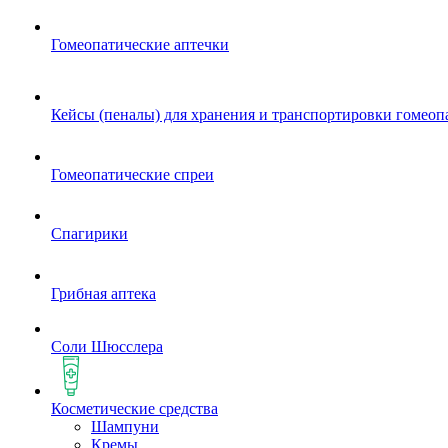
Гомеопатические аптечки
Кейсы (пеналы) для хранения и транспортировки гомеоп
Гомеопатические спреи
Спагирики
Грибная аптека
Соли Шюсслера
Косметические средства
Шампуни
Кремы