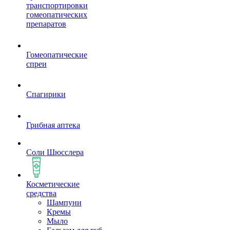
транспортировки
гомеопатических
препаратов
Гомеопатические
спреи
Спагирики
Грибная аптека
Соли Шюсслера
Косметические
средства
Шампуни
Кремы
Мыло