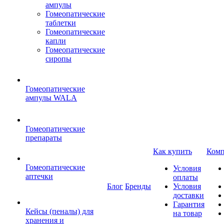
ампулы
Гомеопатические
таблетки
Гомеопатические
капли
Гомеопатические
сиропы
Гомеопатические
ампулы WALA
Гомеопатические
препараты
Как купить
Комп
Гомеопатические
Условия
аптечки
оплаты
Блог
Бренды
Условия
доставки
Гарантия
Кейсы (пеналы) для
на товар
хранения и