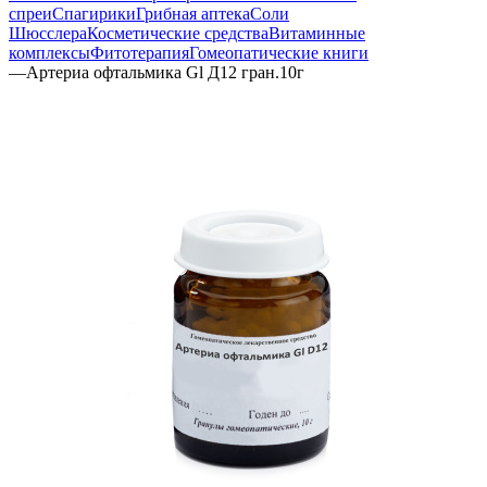
спреи
Спагирики
Грибная аптека
Соли
Шюсслера
Косметические средства
Витаминные
комплексы
Фитотерапия
Гомеопатические книги
—
Артериа офтальмика Gl Д12 гран.10г