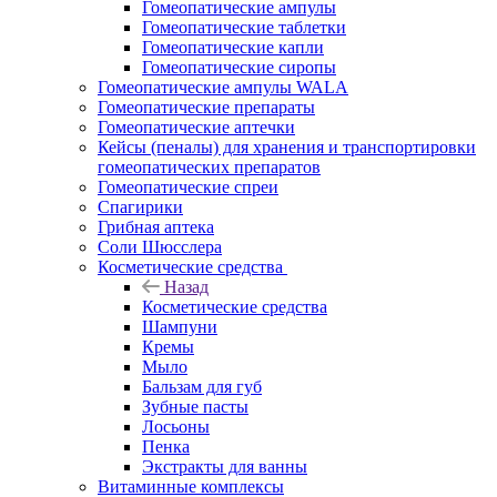
Гомеопатические ампулы
Гомеопатические таблетки
Гомеопатические капли
Гомеопатические сиропы
Гомеопатические ампулы WALA
Гомеопатические препараты
Гомеопатические аптечки
Кейсы (пеналы) для хранения и транспортировки
гомеопатических препаратов
Гомеопатические спреи
Спагирики
Грибная аптека
Соли Шюсслера
Косметические средства
Назад
Косметические средства
Шампуни
Кремы
Мыло
Бальзам для губ
Зубные пасты
Лосьоны
Пенка
Экстракты для ванны
Витаминные комплексы