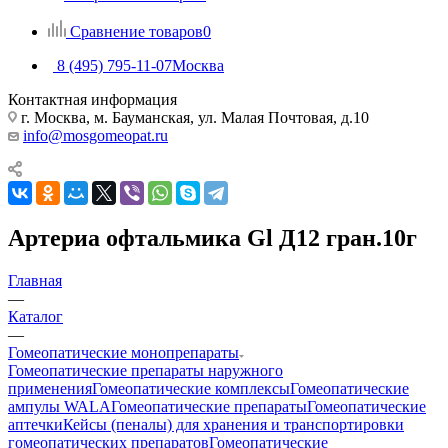
Сравнение товаров
0
8 (495) 795-11-07
Москва
Контактная информация
г. Москва, м. Бауманская, ул. Малая Почтовая, д.10
info@mosgomeopat.ru
Артериа офтальмика Gl Д12 гран.10г
Главная
—
Каталог
—
Гомеопатические монопрепараты
Гомеопатические препараты наружного
применения
Гомеопатические комплексы
Гомеопатические
ампулы WALA
Гомеопатические препараты
Гомеопатические
аптечки
Кейсы (пеналы) для хранения и транспортировки
гомеопатических препаратов
Гомеопатические