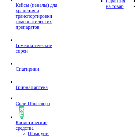
Гарантия
Кейсы (пеналы) для
на товар
хранения и
транспортировки
гомеопатических
препаратов
Гомеопатические
спреи
Спагирики
Грибная аптека
Соли Шюсслера
Косметические
средства
Шампуни