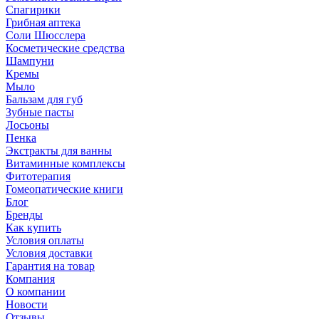
Спагирики
Грибная аптека
Соли Шюсслера
Косметические средства
Шампуни
Кремы
Мыло
Бальзам для губ
Зубные пасты
Лосьоны
Пенка
Экстракты для ванны
Витаминные комплексы
Фитотерапия
Гомеопатические книги
Блог
Бренды
Как купить
Условия оплаты
Условия доставки
Гарантия на товар
Компания
О компании
Новости
Отзывы