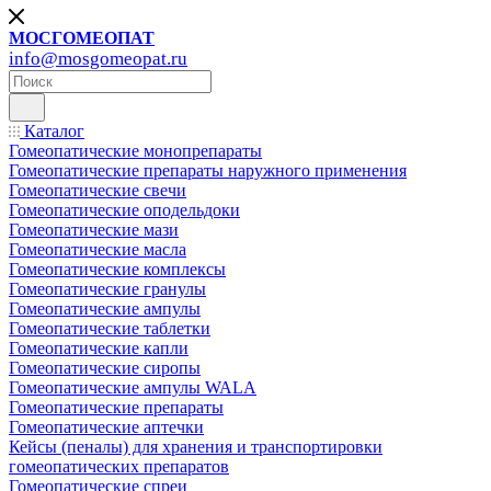
МОСГОМЕОПАТ
info@mosgomeopat.ru
Каталог
Гомеопатические монопрепараты
Гомеопатические препараты наружного применения
Гомеопатические свечи
Гомеопатические оподельдоки
Гомеопатические мази
Гомеопатические масла
Гомеопатические комплексы
Гомеопатические гранулы
Гомеопатические ампулы
Гомеопатические таблетки
Гомеопатические капли
Гомеопатические сиропы
Гомеопатические ампулы WALA
Гомеопатические препараты
Гомеопатические аптечки
Кейсы (пеналы) для хранения и транспортировки
гомеопатических препаратов
Гомеопатические спреи