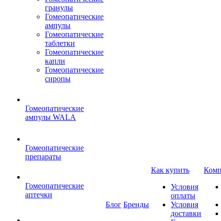
гранулы
Гомеопатические
ампулы
Гомеопатические
таблетки
Гомеопатические
капли
Гомеопатические
сиропы
Гомеопатические
ампулы WALA
Гомеопатические
препараты
Как купить
Комп
Гомеопатические
Условия
аптечки
оплаты
Блог
Бренды
Условия
доставки