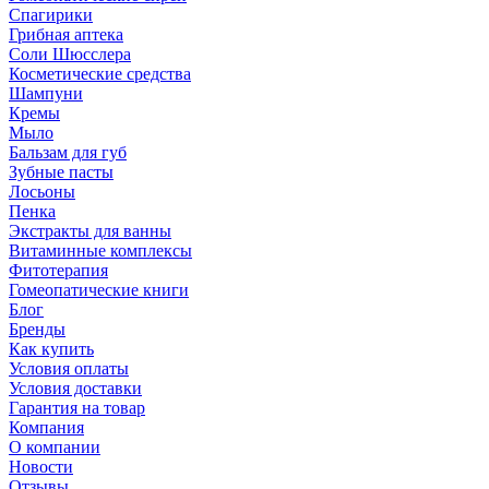
Спагирики
Грибная аптека
Соли Шюсслера
Косметические средства
Шампуни
Кремы
Мыло
Бальзам для губ
Зубные пасты
Лосьоны
Пенка
Экстракты для ванны
Витаминные комплексы
Фитотерапия
Гомеопатические книги
Блог
Бренды
Как купить
Условия оплаты
Условия доставки
Гарантия на товар
Компания
О компании
Новости
Отзывы