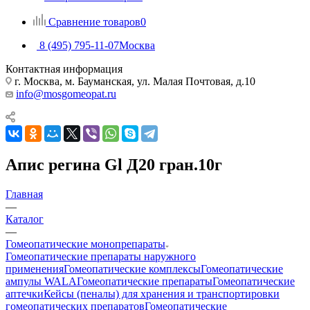
Сравнение товаров
0
8 (495) 795-11-07
Москва
Контактная информация
г. Москва, м. Бауманская, ул. Малая Почтовая, д.10
info@mosgomeopat.ru
Апис регина Gl Д20 гран.10г
Главная
—
Каталог
—
Гомеопатические монопрепараты
Гомеопатические препараты наружного
применения
Гомеопатические комплексы
Гомеопатические
ампулы WALA
Гомеопатические препараты
Гомеопатические
аптечки
Кейсы (пеналы) для хранения и транспортировки
гомеопатических препаратов
Гомеопатические