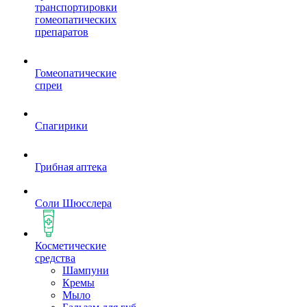
транспортировки
гомеопатических
препаратов
Гомеопатические
спреи
Спагирики
Грибная аптека
Соли Шюсслера
Косметические
средства
Шампуни
Кремы
Мыло