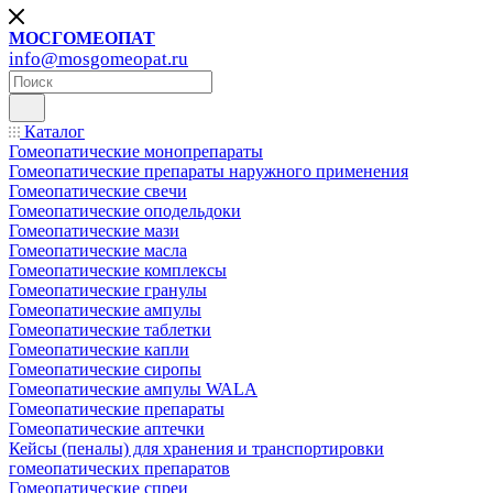
МОСГОМЕОПАТ
info@mosgomeopat.ru
Каталог
Гомеопатические монопрепараты
Гомеопатические препараты наружного применения
Гомеопатические свечи
Гомеопатические оподельдоки
Гомеопатические мази
Гомеопатические масла
Гомеопатические комплексы
Гомеопатические гранулы
Гомеопатические ампулы
Гомеопатические таблетки
Гомеопатические капли
Гомеопатические сиропы
Гомеопатические ампулы WALA
Гомеопатические препараты
Гомеопатические аптечки
Кейсы (пеналы) для хранения и транспортировки
гомеопатических препаратов
Гомеопатические спреи