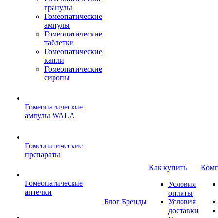
гранулы
Гомеопатические
ампулы
Гомеопатические
таблетки
Гомеопатические
капли
Гомеопатические
сиропы
Гомеопатические
ампулы WALA
Гомеопатические
препараты
Как купить
Комп
Гомеопатические
Условия
аптечки
оплаты
Блог
Бренды
Условия
доставки