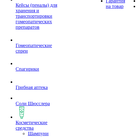
Гарантия
Кейсы (пеналы) для
на товар
хранения и
транспортировки
гомеопатических
препаратов
Гомеопатические
спреи
Спагирики
Грибная аптека
Соли Шюсслера
Косметические
средства
Шампуни