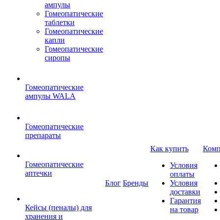
ампулы
Гомеопатические
таблетки
Гомеопатические
капли
Гомеопатические
сиропы
Гомеопатические
ампулы WALA
Гомеопатические
препараты
Как купить
Комп
Гомеопатические
Условия
аптечки
оплаты
Блог
Бренды
Условия
доставки
Гарантия
Кейсы (пеналы) для
на товар
хранения и