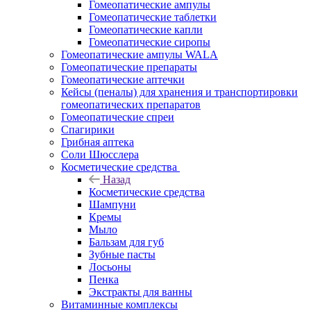
Гомеопатические ампулы
Гомеопатические таблетки
Гомеопатические капли
Гомеопатические сиропы
Гомеопатические ампулы WALA
Гомеопатические препараты
Гомеопатические аптечки
Кейсы (пеналы) для хранения и транспортировки
гомеопатических препаратов
Гомеопатические спреи
Спагирики
Грибная аптека
Соли Шюсслера
Косметические средства
Назад
Косметические средства
Шампуни
Кремы
Мыло
Бальзам для губ
Зубные пасты
Лосьоны
Пенка
Экстракты для ванны
Витаминные комплексы