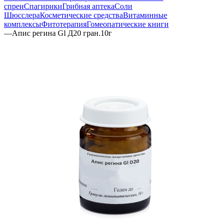
спреи
Спагирики
Грибная аптека
Соли
Шюсслера
Косметические средства
Витаминные
комплексы
Фитотерапия
Гомеопатические книги
—
Апис регина Gl Д20 гран.10г