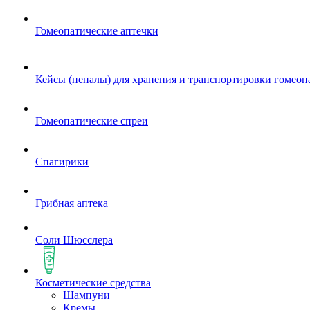
Гомеопатические аптечки
Кейсы (пеналы) для хранения и транспортировки гомеоп
Гомеопатические спреи
Спагирики
Грибная аптека
Соли Шюсслера
Косметические средства
Шампуни
Кремы