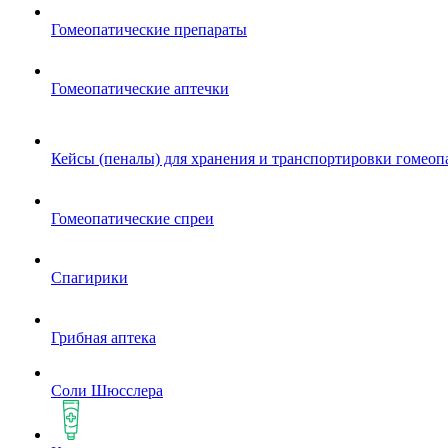
Гомеопатические препараты
Гомеопатические аптечки
Кейсы (пеналы) для хранения и транспортировки гомеоп
Гомеопатические спреи
Спагирики
Грибная аптека
Соли Шюсслера