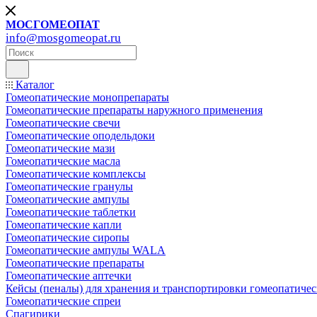
МОСГОМЕОПАТ
info@mosgomeopat.ru
Каталог
Гомеопатические монопрепараты
Гомеопатические препараты наружного применения
Гомеопатические свечи
Гомеопатические оподельдоки
Гомеопатические мази
Гомеопатические масла
Гомеопатические комплексы
Гомеопатические гранулы
Гомеопатические ампулы
Гомеопатические таблетки
Гомеопатические капли
Гомеопатические сиропы
Гомеопатические ампулы WALA
Гомеопатические препараты
Гомеопатические аптечки
Кейсы (пеналы) для хранения и транспортировки гомеопатичес
Гомеопатические спреи
Спагирики