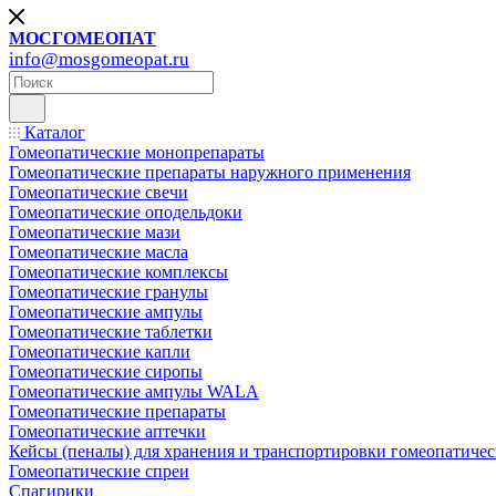
МОСГОМЕОПАТ
info@mosgomeopat.ru
Каталог
Гомеопатические монопрепараты
Гомеопатические препараты наружного применения
Гомеопатические свечи
Гомеопатические оподельдоки
Гомеопатические мази
Гомеопатические масла
Гомеопатические комплексы
Гомеопатические гранулы
Гомеопатические ампулы
Гомеопатические таблетки
Гомеопатические капли
Гомеопатические сиропы
Гомеопатические ампулы WALA
Гомеопатические препараты
Гомеопатические аптечки
Кейсы (пеналы) для хранения и транспортировки гомеопатичес
Гомеопатические спреи
Спагирики