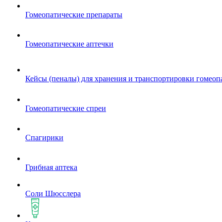
Гомеопатические препараты
Гомеопатические аптечки
Кейсы (пеналы) для хранения и транспортировки гомеоп
Гомеопатические спреи
Спагирики
Грибная аптека
Соли Шюсслера