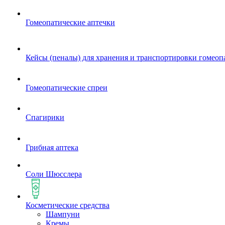
Гомеопатические аптечки
Кейсы (пеналы) для хранения и транспортировки гомеоп
Гомеопатические спреи
Спагирики
Грибная аптека
Соли Шюсслера
Косметические средства
Шампуни
Кремы