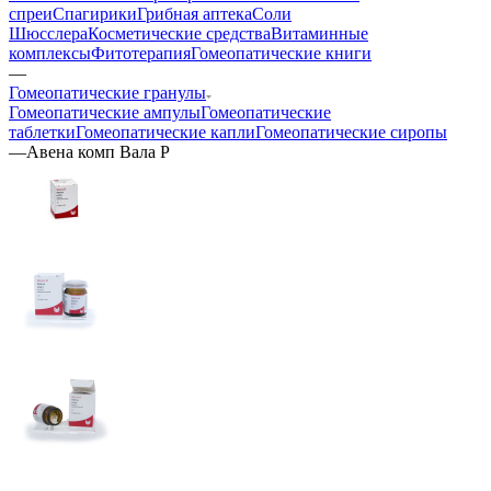
спреи
Спагирики
Грибная аптека
Соли
Шюсслера
Косметические средства
Витаминные
комплексы
Фитотерапия
Гомеопатические книги
—
Гомеопатические гранулы
Гомеопатические ампулы
Гомеопатические
таблетки
Гомеопатические капли
Гомеопатические сиропы
—
Авена комп Вала Р