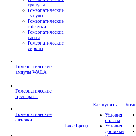
гранулы
Гомеопатические
ампулы
Гомеопатические
таблетки
Гомеопатические
капли
Гомеопатические
сиропы
Гомеопатические
ампулы WALA
Гомеопатические
препараты
Как купить
Комп
Гомеопатические
Условия
аптечки
оплаты
Блог
Бренды
Условия
доставки