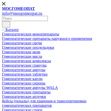
МОСГОМЕОПАТ
info@mosgomeopat.ru
Каталог
Гомеопатические монопрепараты
Гомеопатические препараты наружного применения
Гомеопатические свечи
Гомеопатические оподельдоки
Гомеопатические мази
Гомеопатические масла
Гомеопатические комплексы
Гомеопатические гранулы
Гомеопатические ампулы
Гомеопатические таблетки
Гомеопатические капли
Гомеопатические сиропы
Гомеопатические ампулы WALA
Гомеопатические препараты
Гомеопатические аптечки
Кейсы (пеналы) для хранения и транспортировки
гомеопатических препаратов
Гомеопатические спреи