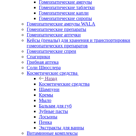
Гомеопатические ампулы
Гомеопатические таблетки
Гомеопатические капли
Гомеопатические сиропы
Гомеопатические ампулы WALA
Гомеопатические препараты
Гомеопатические аптечки
Кейсы (пеналы) для хранения и транспортировки
гомеопатических препаратов
Гомеопатические спреи
Спагирики
Грибная аптека
Соли Шюсслера
Косметические средства
Назад
Косметические средства
Шампуни
Кремы
Мыло
Бальзам для губ
Зубные пасты
Лосьоны
Пенка
Экстракты для ванны
Витаминные комплексы