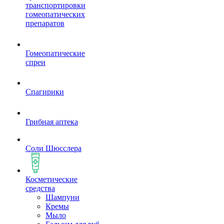
транспортировки
гомеопатических
препаратов
Гомеопатические
спреи
Спагирики
Грибная аптека
Соли Шюсслера
Косметические
средства
Шампуни
Кремы
Мыло