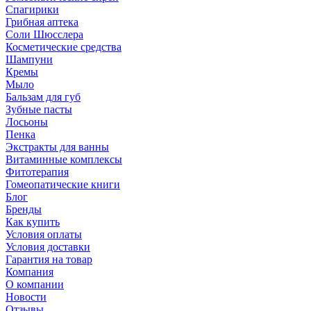
Спагирики
Грибная аптека
Соли Шюсслера
Косметические средства
Шампуни
Кремы
Мыло
Бальзам для губ
Зубные пасты
Лосьоны
Пенка
Экстракты для ванны
Витаминные комплексы
Фитотерапия
Гомеопатические книги
Блог
Бренды
Как купить
Условия оплаты
Условия доставки
Гарантия на товар
Компания
О компании
Новости
Отзывы