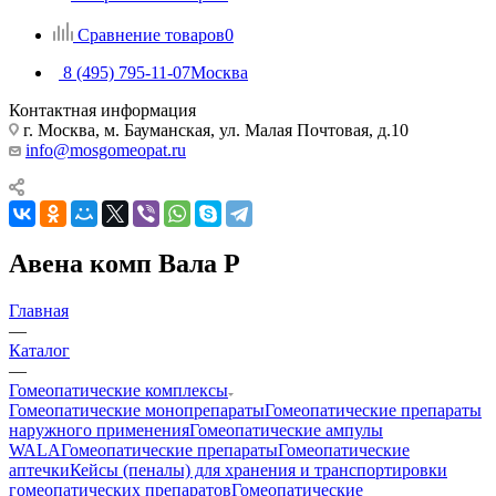
Сравнение товаров
0
8 (495) 795-11-07
Москва
Контактная информация
г. Москва, м. Бауманская, ул. Малая Почтовая, д.10
info@mosgomeopat.ru
Авена комп Вала Р
Главная
—
Каталог
—
Гомеопатические комплексы
Гомеопатические монопрепараты
Гомеопатические препараты
наружного применения
Гомеопатические ампулы
WALA
Гомеопатические препараты
Гомеопатические
аптечки
Кейсы (пеналы) для хранения и транспортировки
гомеопатических препаратов
Гомеопатические