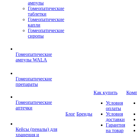
ампулы
Гомеопатические
таблетки
Гомеопатические
капли
Гомеопатические
сиропы
Гомеопатические
ампулы WALA
Гомеопатические
препараты
Как купить
Комп
Гомеопатические
Условия
аптечки
оплаты
Блог
Бренды
Условия
доставки
Гарантия
Кейсы (пеналы) для
на товар
хранения и