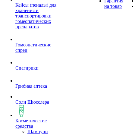
Гарантия
Кейсы (пеналы) для
на товар
хранения и
транспортировки
гомеопатических
препаратов
Гомеопатические
спреи
Спагирики
Грибная аптека
Соли Шюсслера
Косметические
средства
Шампуни