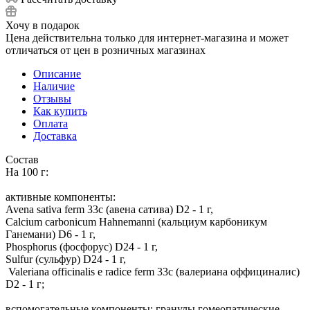
Хочу в подарок
Цена действительна только для интернет-магазина и может
отличаться от цен в розничных магазинах
Описание
Наличие
Отзывы
Как купить
Оплата
Доставка
Состав
На 100 г:
активные компоненты:
Avena sativa ferm 33с (авена сатива) D2 - 1 г,
Calcium carbonicum Hahnemanni (кальциум карбоникум
Ганемани) D6 - 1 г,
Phosphorus (фосфорус) D24 - 1 г,
Sulfur (сульфур) D24 - 1 г,
Valeriana officinalis e radice ferm 33с (валериана оффициналис)
D2 - 1 г;
вспомогательные компоненты: гранулы гомеопатические