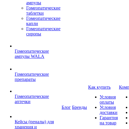
ампулы
Гомеопатические
таблетки
Гомеопатические
капли
Гомеопатические
сиропы
Гомеопатические
ампулы WALA
Гомеопатические
препараты
Как купить
Комп
Гомеопатические
Условия
аптечки
оплаты
Блог
Бренды
Условия
доставки
Гарантия
Кейсы (пеналы) для
на товар
хранения и