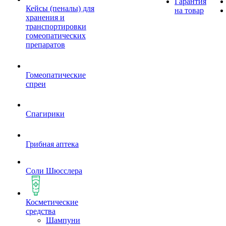
Гарантия
Кейсы (пеналы) для
на товар
хранения и
транспортировки
гомеопатических
препаратов
Гомеопатические
спреи
Спагирики
Грибная аптека
Соли Шюсслера
Косметические
средства
Шампуни