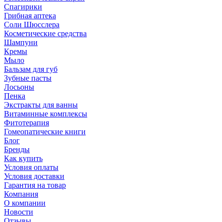
Спагирики
Грибная аптека
Соли Шюсслера
Косметические средства
Шампуни
Кремы
Мыло
Бальзам для губ
Зубные пасты
Лосьоны
Пенка
Экстракты для ванны
Витаминные комплексы
Фитотерапия
Гомеопатические книги
Блог
Бренды
Как купить
Условия оплаты
Условия доставки
Гарантия на товар
Компания
О компании
Новости
Отзывы