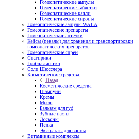
Гомеопатические ампулы
Гомеопатические таблетки
Гомеопатические капли
Гомеопатические сиропы
Гомеопатические ампулы WALA
Гомеопатические препараты
Гомеопатические аптечки
Кейсы (пеналы) для хранения и транспортировки
гомеопатических препаратов
Гомеопатические спреи
Спагирики
Грибная аптека
Соли Шюсслера
Косметические средства
Назад
Косметические средства
Шампуни
Кремы
Мыло
Бальзам для губ
Зубные пасты
Лосьоны
Пенка
Экстракты для ванны
Витаминные комплексы