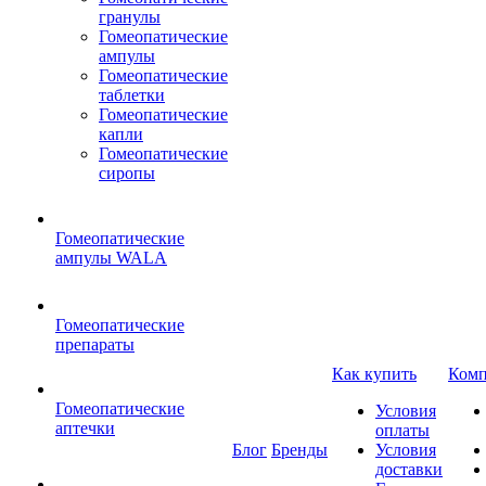
гранулы
Гомеопатические
ампулы
Гомеопатические
таблетки
Гомеопатические
капли
Гомеопатические
сиропы
Гомеопатические
ампулы WALA
Гомеопатические
препараты
Как купить
Комп
Гомеопатические
Условия
аптечки
оплаты
Блог
Бренды
Условия
доставки