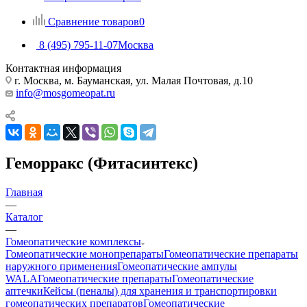
Сравнение товаров
0
8 (495) 795-11-07
Москва
Контактная информация
г. Москва, м. Бауманская, ул. Малая Почтовая, д.10
info@mosgomeopat.ru
Геморракс (Фитасинтекс)
Главная
—
Каталог
—
Гомеопатические комплексы
Гомеопатические монопрепараты
Гомеопатические препараты
наружного применения
Гомеопатические ампулы
WALA
Гомеопатические препараты
Гомеопатические
аптечки
Кейсы (пеналы) для хранения и транспортировки
гомеопатических препаратов
Гомеопатические