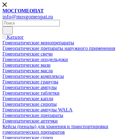
МОСГОМЕОПАТ
info@mosgomeopat.ru
Каталог
Гомеопатические монопрепараты
Гомеопатические препараты наружного применения
Гомеопатические свечи
Гомеопатические оподельдоки
Гомеопатические мази
Гомеопатические масла
Гомеопатические комплексы
Гомеопатические гранулы
Гомеопатические ампулы
Гомеопатические таблетки
Гомеопатические капли
Гомеопатические сиропы
Гомеопатические ампулы WALA
Гомеопатические препараты
Гомеопатические аптечки
Кейсы (пеналы) для хранения и транспортировки
гомеопатических препаратов
Гомеопатические спреи