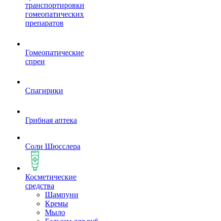
транспортировки
гомеопатических
препаратов
Гомеопатические
спреи
Спагирики
Грибная аптека
Соли Шюсслера
Косметические
средства
Шампуни
Кремы
Мыло