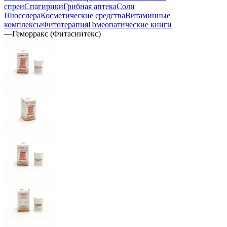
спреи
Спагирики
Грибная аптека
Соли
Шюсслера
Косметические средства
Витаминные
комплексы
Фитотерапия
Гомеопатические книги
—
Геморракс (Фитасинтекс)