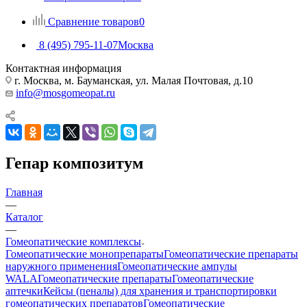
Сравнение товаров
0
8 (495) 795-11-07
Москва
Контактная информация
г. Москва, м. Бауманская, ул. Малая Почтовая, д.10
info@mosgomeopat.ru
Гепар композитум
Главная
—
Каталог
—
Гомеопатические комплексы
Гомеопатические монопрепараты
Гомеопатические препараты
наружного применения
Гомеопатические ампулы
WALA
Гомеопатические препараты
Гомеопатические
аптечки
Кейсы (пеналы) для хранения и транспортировки
гомеопатических препаратов
Гомеопатические