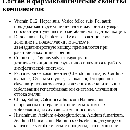
Состав и фармакологические свойства
компонентов
Vitamin B12, Hepar suis, Vesica fellea suis, Fel tauri:
поддерживают функцию печени и желчного пузыря,
способствуют улучшению метаболизма и детоксикации.
Duodenum suis, Pankreas suis: оказывают целевое
действие на поджелудочную железу и
двенадцатиперстную кишку, применяются при
расстройствах пищеварения.
Colon suis, Thymus suis: стимулируют
дезинтоксикационную функцию кишечника и работу
лимфатической системы.
Растительные компоненты (Chelidonium majus, Carduus
marianus, Cynara scolymus, Taraxacum, Lycopodium
clavatum): используются для лечения воспалительных
заболеваний гепатобилиарной системы, улучшения
оттока желчи.
China, Sulfur, Calcium carbonicum Hahnemanni:
направлены на терапию хронических кожных
заболеваний, таких как экзема и псориаз.
Histaminum, Acidum a-ketoglutaricum, Acidum fumaricum,
Acidum DL-malicum, Natrium oxalaceticum: регулируют
ключевые метаболические процессы, что важно при