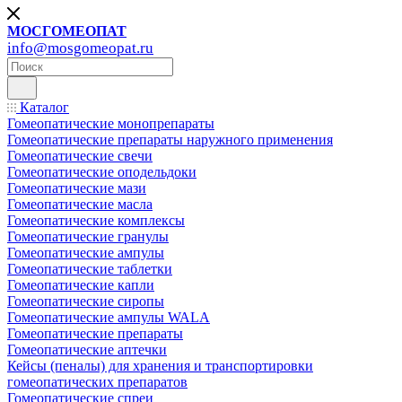
МОСГОМЕОПАТ
info@mosgomeopat.ru
Каталог
Гомеопатические монопрепараты
Гомеопатические препараты наружного применения
Гомеопатические свечи
Гомеопатические оподельдоки
Гомеопатические мази
Гомеопатические масла
Гомеопатические комплексы
Гомеопатические гранулы
Гомеопатические ампулы
Гомеопатические таблетки
Гомеопатические капли
Гомеопатические сиропы
Гомеопатические ампулы WALA
Гомеопатические препараты
Гомеопатические аптечки
Кейсы (пеналы) для хранения и транспортировки
гомеопатических препаратов
Гомеопатические спреи