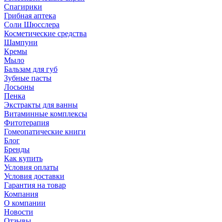
Спагирики
Грибная аптека
Соли Шюсслера
Косметические средства
Шампуни
Кремы
Мыло
Бальзам для губ
Зубные пасты
Лосьоны
Пенка
Экстракты для ванны
Витаминные комплексы
Фитотерапия
Гомеопатические книги
Блог
Бренды
Как купить
Условия оплаты
Условия доставки
Гарантия на товар
Компания
О компании
Новости
Отзывы