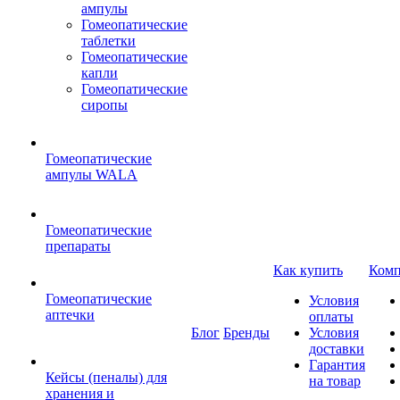
ампулы
Гомеопатические
таблетки
Гомеопатические
капли
Гомеопатические
сиропы
Гомеопатические
ампулы WALA
Гомеопатические
препараты
Как купить
Комп
Гомеопатические
Условия
аптечки
оплаты
Блог
Бренды
Условия
доставки
Гарантия
Кейсы (пеналы) для
на товар
хранения и