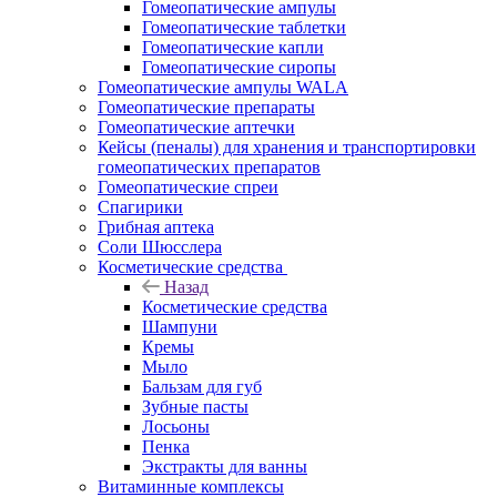
Гомеопатические ампулы
Гомеопатические таблетки
Гомеопатические капли
Гомеопатические сиропы
Гомеопатические ампулы WALA
Гомеопатические препараты
Гомеопатические аптечки
Кейсы (пеналы) для хранения и транспортировки
гомеопатических препаратов
Гомеопатические спреи
Спагирики
Грибная аптека
Соли Шюсслера
Косметические средства
Назад
Косметические средства
Шампуни
Кремы
Мыло
Бальзам для губ
Зубные пасты
Лосьоны
Пенка
Экстракты для ванны
Витаминные комплексы