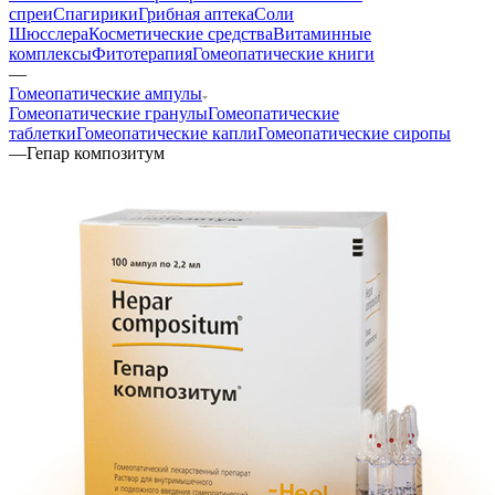
спреи
Спагирики
Грибная аптека
Соли
Шюсслера
Косметические средства
Витаминные
комплексы
Фитотерапия
Гомеопатические книги
—
Гомеопатические ампулы
Гомеопатические гранулы
Гомеопатические
таблетки
Гомеопатические капли
Гомеопатические сиропы
—
Гепар композитум