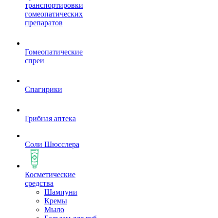
транспортировки
гомеопатических
препаратов
Гомеопатические
спреи
Спагирики
Грибная аптека
Соли Шюсслера
Косметические
средства
Шампуни
Кремы
Мыло