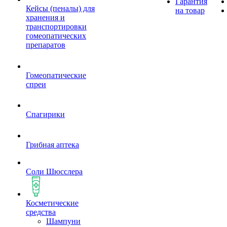
Гарантия
Кейсы (пеналы) для
на товар
хранения и
транспортировки
гомеопатических
препаратов
Гомеопатические
спреи
Спагирики
Грибная аптека
Соли Шюсслера
Косметические
средства
Шампуни