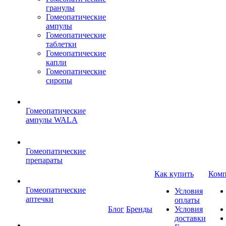
гранулы
Гомеопатические
ампулы
Гомеопатические
таблетки
Гомеопатические
капли
Гомеопатические
сиропы
Гомеопатические
ампулы WALA
Гомеопатические
препараты
Как купить
Комп
Гомеопатические
Условия
аптечки
оплаты
Блог
Бренды
Условия
доставки