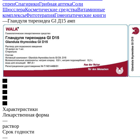
спреи
Спагирики
Грибная аптека
Соли
Шюсслера
Косметические средства
Витаминные
комплексы
Фитотерапия
Гомеопатические книги
—
Гландуля тиреоидеа Gl Д15 амп
Характеристики
Лекарственная форма
—
раствор
Срок годности
—