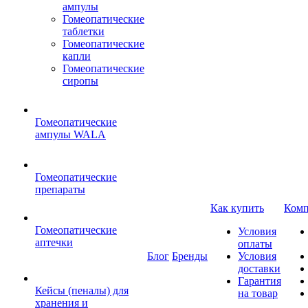
ампулы
Гомеопатические
таблетки
Гомеопатические
капли
Гомеопатические
сиропы
Гомеопатические
ампулы WALA
Гомеопатические
препараты
Как купить
Комп
Гомеопатические
Условия
аптечки
оплаты
Блог
Бренды
Условия
доставки
Гарантия
Кейсы (пеналы) для
на товар
хранения и