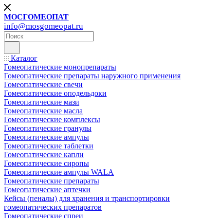
МОСГОМЕОПАТ
info@mosgomeopat.ru
Каталог
Гомеопатические монопрепараты
Гомеопатические препараты наружного применения
Гомеопатические свечи
Гомеопатические оподельдоки
Гомеопатические мази
Гомеопатические масла
Гомеопатические комплексы
Гомеопатические гранулы
Гомеопатические ампулы
Гомеопатические таблетки
Гомеопатические капли
Гомеопатические сиропы
Гомеопатические ампулы WALA
Гомеопатические препараты
Гомеопатические аптечки
Кейсы (пеналы) для хранения и транспортировки
гомеопатических препаратов
Гомеопатические спреи