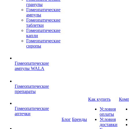
гранулы
Гомеопатические
ампулы
Гомеопатические
таблетки
Гомеопатические
капли
Гомеопатические
сиропы
Гомеопатические
ампулы WALA
Гомеопатические
препараты
Как купить
Комп
Гомеопатические
Условия
аптечки
оплаты
Блог
Бренды
Условия
доставки