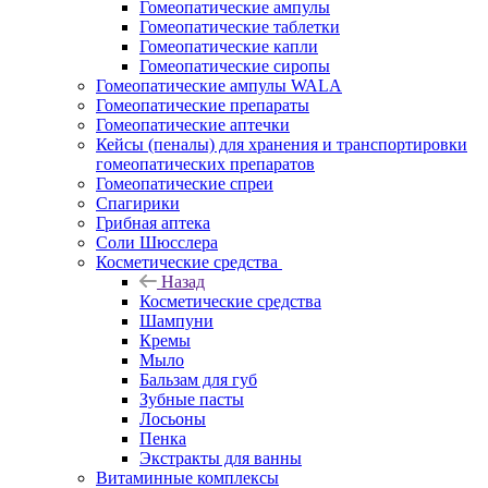
Гомеопатические ампулы
Гомеопатические таблетки
Гомеопатические капли
Гомеопатические сиропы
Гомеопатические ампулы WALA
Гомеопатические препараты
Гомеопатические аптечки
Кейсы (пеналы) для хранения и транспортировки
гомеопатических препаратов
Гомеопатические спреи
Спагирики
Грибная аптека
Соли Шюсслера
Косметические средства
Назад
Косметические средства
Шампуни
Кремы
Мыло
Бальзам для губ
Зубные пасты
Лосьоны
Пенка
Экстракты для ванны
Витаминные комплексы