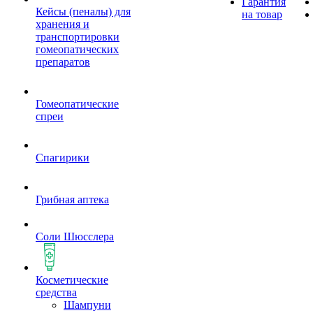
Гарантия
Кейсы (пеналы) для
на товар
хранения и
транспортировки
гомеопатических
препаратов
Гомеопатические
спреи
Спагирики
Грибная аптека
Соли Шюсслера
Косметические
средства
Шампуни