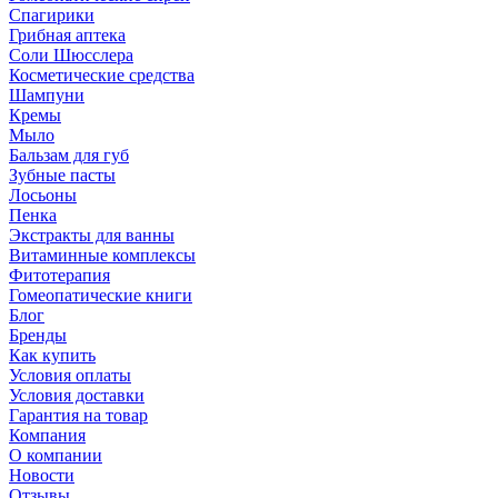
Спагирики
Грибная аптека
Соли Шюсслера
Косметические средства
Шампуни
Кремы
Мыло
Бальзам для губ
Зубные пасты
Лосьоны
Пенка
Экстракты для ванны
Витаминные комплексы
Фитотерапия
Гомеопатические книги
Блог
Бренды
Как купить
Условия оплаты
Условия доставки
Гарантия на товар
Компания
О компании
Новости
Отзывы