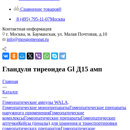
Сравнение товаров
0
8 (495) 795-11-07
Москва
Контактная информация
г. Москва, м. Бауманская, ул. Малая Почтовая, д.10
info@mosgomeopat.ru
Гландуля тиреоидеа Gl Д15 амп
Главная
—
Каталог
—
Гомеопатические ампулы WALA
Гомеопатические монопрепараты
Гомеопатические препараты
наружного применения
Гомеопатические
комплексы
Гомеопатические препараты
Гомеопатические
аптечки
Кейсы (пеналы) для хранения и транспортировки
гомеопатических препаратов
Гомеопатические