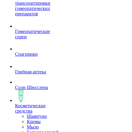
транспортировки
гомеопатических
препаратов
Гомеопатические
спреи
Спагирики
Грибная аптека
Соли Шюсслера
Косметические
средства
Шампуни
Кремы
Мыло