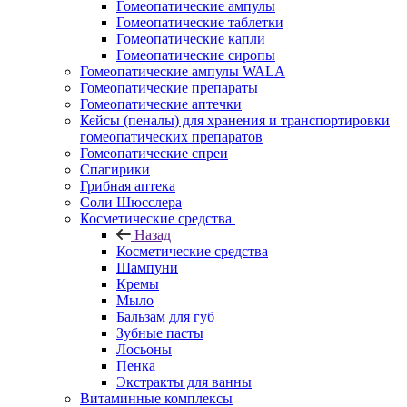
Гомеопатические ампулы
Гомеопатические таблетки
Гомеопатические капли
Гомеопатические сиропы
Гомеопатические ампулы WALA
Гомеопатические препараты
Гомеопатические аптечки
Кейсы (пеналы) для хранения и транспортировки
гомеопатических препаратов
Гомеопатические спреи
Спагирики
Грибная аптека
Соли Шюсслера
Косметические средства
Назад
Косметические средства
Шампуни
Кремы
Мыло
Бальзам для губ
Зубные пасты
Лосьоны
Пенка
Экстракты для ванны
Витаминные комплексы