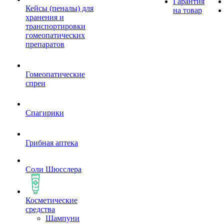
Гарантия
Кейсы (пеналы) для
на товар
хранения и
транспортировки
гомеопатических
препаратов
Гомеопатические
спреи
Спагирики
Грибная аптека
Соли Шюсслера
Косметические
средства
Шампуни