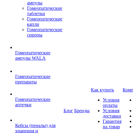
ампулы
Гомеопатические
таблетки
Гомеопатические
капли
Гомеопатические
сиропы
Гомеопатические
ампулы WALA
Гомеопатические
препараты
Как купить
Комп
Гомеопатические
Условия
аптечки
оплаты
Блог
Бренды
Условия
доставки
Гарантия
Кейсы (пеналы) для
на товар
хранения и