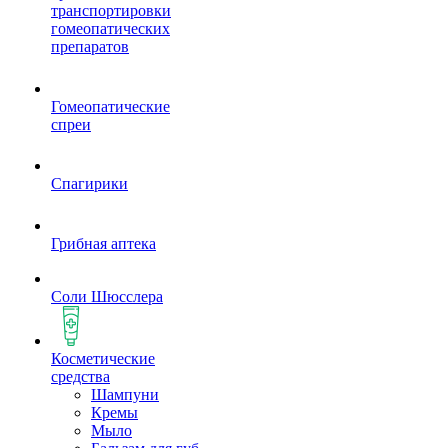
транспортировки
гомеопатических
препаратов
Гомеопатические
спреи
Спагирики
Грибная аптека
Соли Шюсслера
Косметические
средства
Шампуни
Кремы
Мыло