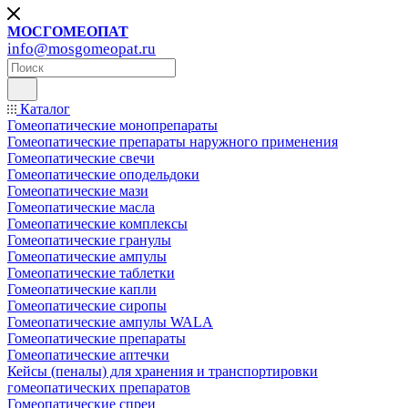
МОСГОМЕОПАТ
info@mosgomeopat.ru
Каталог
Гомеопатические монопрепараты
Гомеопатические препараты наружного применения
Гомеопатические свечи
Гомеопатические оподельдоки
Гомеопатические мази
Гомеопатические масла
Гомеопатические комплексы
Гомеопатические гранулы
Гомеопатические ампулы
Гомеопатические таблетки
Гомеопатические капли
Гомеопатические сиропы
Гомеопатические ампулы WALA
Гомеопатические препараты
Гомеопатические аптечки
Кейсы (пеналы) для хранения и транспортировки
гомеопатических препаратов
Гомеопатические спреи