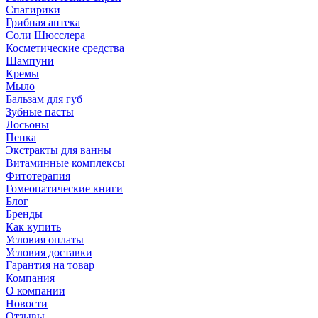
Спагирики
Грибная аптека
Соли Шюсслера
Косметические средства
Шампуни
Кремы
Мыло
Бальзам для губ
Зубные пасты
Лосьоны
Пенка
Экстракты для ванны
Витаминные комплексы
Фитотерапия
Гомеопатические книги
Блог
Бренды
Как купить
Условия оплаты
Условия доставки
Гарантия на товар
Компания
О компании
Новости
Отзывы