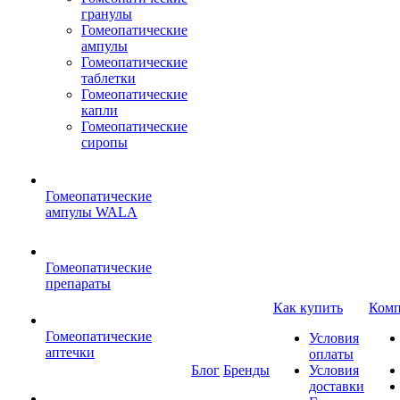
гранулы
Гомеопатические
ампулы
Гомеопатические
таблетки
Гомеопатические
капли
Гомеопатические
сиропы
Гомеопатические
ампулы WALA
Гомеопатические
препараты
Как купить
Комп
Гомеопатические
Условия
аптечки
оплаты
Блог
Бренды
Условия
доставки