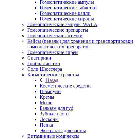
Гомеопатические ампулы
Гомеопатические таблетки
Гомеопатические капли
Гомеопатические сиропы
Гомеопатические ампулы WALA
Гомеопатические препараты
Гомеопатические аптечки
Кейсы (пеналы) для хранения и транспортировки
гомеопатических препаратов
Гомеопатические спреи
Спагирики
Грибная аптека
Соли Шюсслера
Косметические средства
Назад
Косметические средства
Шампуни
Кремы
Мыло
Бальзам для губ
Зубные пасты
Лосьоны
Пенка
Экстракты для ванны
Витаминные комплексы