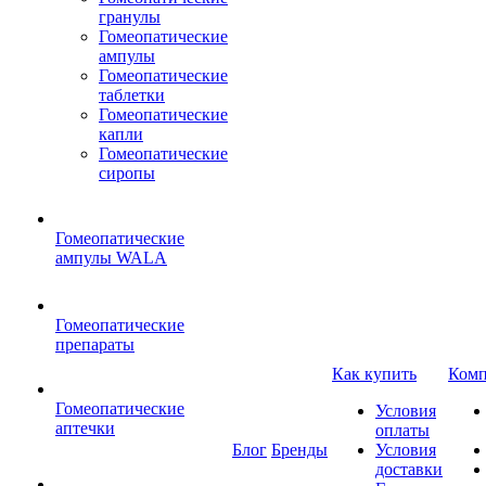
гранулы
Гомеопатические
ампулы
Гомеопатические
таблетки
Гомеопатические
капли
Гомеопатические
сиропы
Гомеопатические
ампулы WALA
Гомеопатические
препараты
Как купить
Комп
Гомеопатические
Условия
аптечки
оплаты
Блог
Бренды
Условия
доставки