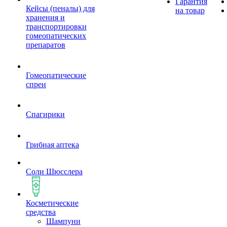
Гарантия
Кейсы (пеналы) для
на товар
хранения и
транспортировки
гомеопатических
препаратов
Гомеопатические
спреи
Спагирики
Грибная аптека
Соли Шюсслера
Косметические
средства
Шампуни