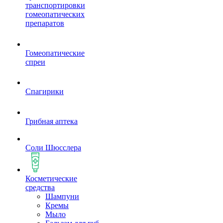
транспортировки
гомеопатических
препаратов
Гомеопатические
спреи
Спагирики
Грибная аптека
Соли Шюсслера
Косметические
средства
Шампуни
Кремы
Мыло