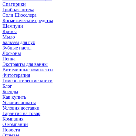
Спагирики
Грибная аптека
Соли Шюсслера
Косметические средства
Шампуни
Кремы
Мыло
Бальзам для губ
Зубные пасты
Лосьоны
Пенка
Экстракты для ванны
Витаминные комплексы
Фитотерапия
Гомеопатические книги
Блог
Бренды
Как купить
Условия оплаты
Условия доставки
Гарантия на товар
Компания
О компании
Новости
Отзывы