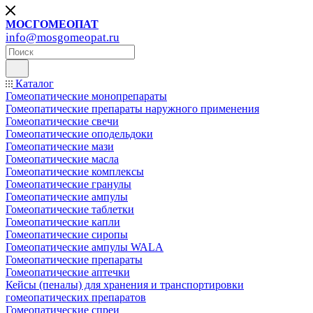
МОСГОМЕОПАТ
info@mosgomeopat.ru
Каталог
Гомеопатические монопрепараты
Гомеопатические препараты наружного применения
Гомеопатические свечи
Гомеопатические оподельдоки
Гомеопатические мази
Гомеопатические масла
Гомеопатические комплексы
Гомеопатические гранулы
Гомеопатические ампулы
Гомеопатические таблетки
Гомеопатические капли
Гомеопатические сиропы
Гомеопатические ампулы WALA
Гомеопатические препараты
Гомеопатические аптечки
Кейсы (пеналы) для хранения и транспортировки
гомеопатических препаратов
Гомеопатические спреи