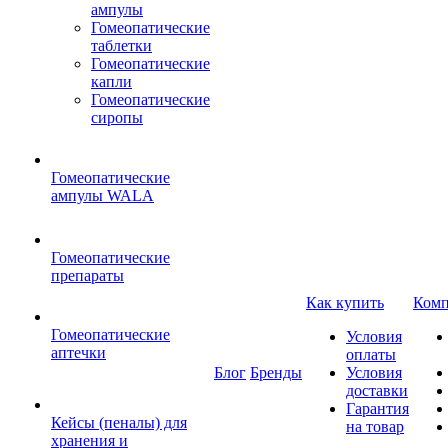
ампулы
Гомеопатические
таблетки
Гомеопатические
капли
Гомеопатические
сиропы
Гомеопатические
ампулы WALA
Гомеопатические
препараты
Как купить
Комп
Гомеопатические
Условия
аптечки
оплаты
Блог
Бренды
Условия
доставки
Гарантия
Кейсы (пеналы) для
на товар
хранения и