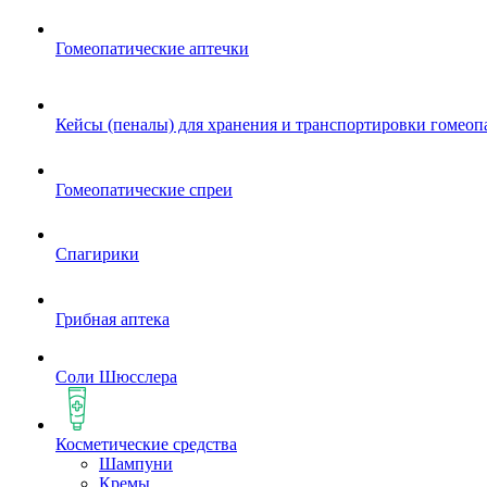
Гомеопатические аптечки
Кейсы (пеналы) для хранения и транспортировки гомеоп
Гомеопатические спреи
Спагирики
Грибная аптека
Соли Шюсслера
Косметические средства
Шампуни
Кремы