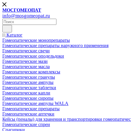
МОСГОМЕОПАТ
info@mosgomeopat.ru
Каталог
Гомеопатические монопрепараты
Гомеопатические препараты наружного применения
Гомеопатические свечи
Гомеопатические оподельдоки
Гомеопатические мази
Гомеопатические масла
Гомеопатические комплексы
Гомеопатические гранулы
Гомеопатические ампулы
Гомеопатические таблетки
Гомеопатические капли
Гомеопатические сиропы
Гомеопатические ампулы WALA
Гомеопатические препараты
Гомеопатические аптечки
Кейсы (пеналы) для хранения и транспортировки гомеопатичес
Гомеопатические спреи
Спагирики