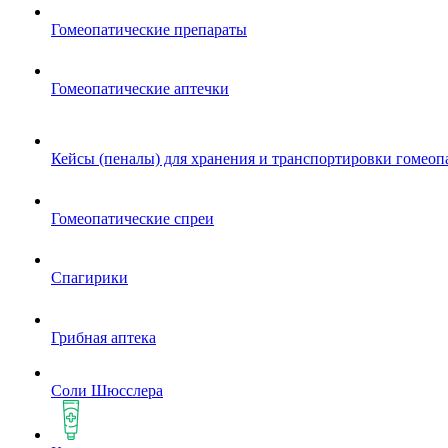
Гомеопатические препараты
Гомеопатические аптечки
Кейсы (пеналы) для хранения и транспортировки гомеоп
Гомеопатические спреи
Спагирики
Грибная аптека
Соли Шюсслера