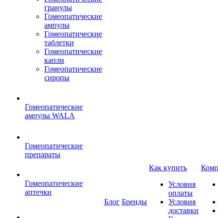
гранулы
Гомеопатические
ампулы
Гомеопатические
таблетки
Гомеопатические
капли
Гомеопатические
сиропы
Гомеопатические
ампулы WALA
Гомеопатические
препараты
Как купить
Комп
Гомеопатические
Условия
аптечки
оплаты
Блог
Бренды
Условия
доставки