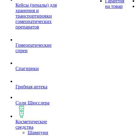
Гарантия
Кейсы (пеналы) для
на товар
хранения и
транспортировки
гомеопатических
препаратов
Гомеопатические
спреи
Спагирики
Грибная аптека
Соли Шюсслера
Косметические
средства
Шампуни