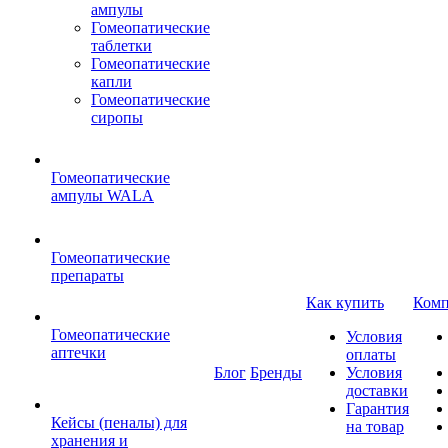
ампулы
Гомеопатические
таблетки
Гомеопатические
капли
Гомеопатические
сиропы
Гомеопатические
ампулы WALA
Гомеопатические
препараты
Как купить
Комп
Гомеопатические
Условия
аптечки
оплаты
Блог
Бренды
Условия
доставки
Гарантия
Кейсы (пеналы) для
на товар
хранения и