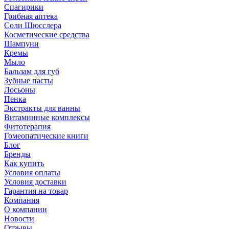
Спагирики
Грибная аптека
Соли Шюсслера
Косметические средства
Шампуни
Кремы
Мыло
Бальзам для губ
Зубные пасты
Лосьоны
Пенка
Экстракты для ванны
Витаминные комплексы
Фитотерапия
Гомеопатические книги
Блог
Бренды
Как купить
Условия оплаты
Условия доставки
Гарантия на товар
Компания
О компании
Новости
Отзывы