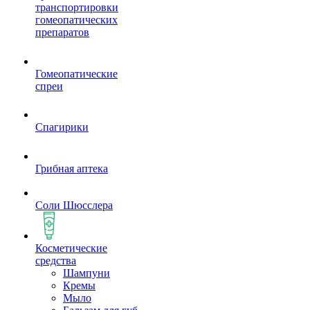
транспортировки
гомеопатических
препаратов
Гомеопатические
спреи
Спагирики
Грибная аптека
Соли Шюсслера
Косметические
средства
Шампуни
Кремы
Мыло