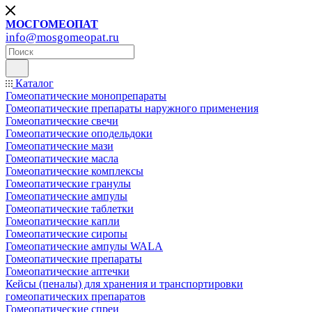
МОСГОМЕОПАТ
info@mosgomeopat.ru
Каталог
Гомеопатические монопрепараты
Гомеопатические препараты наружного применения
Гомеопатические свечи
Гомеопатические оподельдоки
Гомеопатические мази
Гомеопатические масла
Гомеопатические комплексы
Гомеопатические гранулы
Гомеопатические ампулы
Гомеопатические таблетки
Гомеопатические капли
Гомеопатические сиропы
Гомеопатические ампулы WALA
Гомеопатические препараты
Гомеопатические аптечки
Кейсы (пеналы) для хранения и транспортировки
гомеопатических препаратов
Гомеопатические спреи