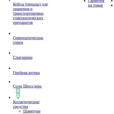
Гарантия
Кейсы (пеналы) для
на товар
хранения и
транспортировки
гомеопатических
препаратов
Гомеопатические
спреи
Спагирики
Грибная аптека
Соли Шюсслера
Косметические
средства
Шампуни