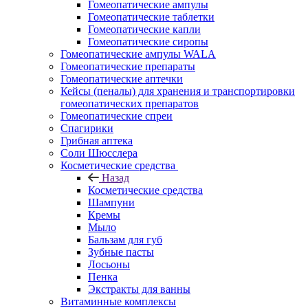
Гомеопатические ампулы
Гомеопатические таблетки
Гомеопатические капли
Гомеопатические сиропы
Гомеопатические ампулы WALA
Гомеопатические препараты
Гомеопатические аптечки
Кейсы (пеналы) для хранения и транспортировки
гомеопатических препаратов
Гомеопатические спреи
Спагирики
Грибная аптека
Соли Шюсслера
Косметические средства
Назад
Косметические средства
Шампуни
Кремы
Мыло
Бальзам для губ
Зубные пасты
Лосьоны
Пенка
Экстракты для ванны
Витаминные комплексы