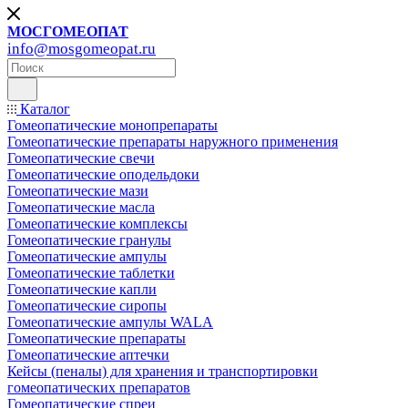
МОСГОМЕОПАТ
info@mosgomeopat.ru
Каталог
Гомеопатические монопрепараты
Гомеопатические препараты наружного применения
Гомеопатические свечи
Гомеопатические оподельдоки
Гомеопатические мази
Гомеопатические масла
Гомеопатические комплексы
Гомеопатические гранулы
Гомеопатические ампулы
Гомеопатические таблетки
Гомеопатические капли
Гомеопатические сиропы
Гомеопатические ампулы WALA
Гомеопатические препараты
Гомеопатические аптечки
Кейсы (пеналы) для хранения и транспортировки
гомеопатических препаратов
Гомеопатические спреи