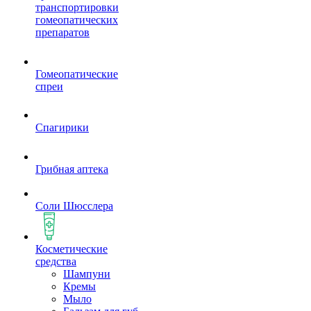
транспортировки
гомеопатических
препаратов
Гомеопатические
спреи
Спагирики
Грибная аптека
Соли Шюсслера
Косметические
средства
Шампуни
Кремы
Мыло