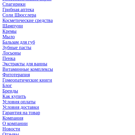
Спагирики
Грибная аптека
Соли Шюсслера
Косметические средства
Шампуни
Кремы
Мыло
Бальзам для губ
Зубные пасты
Лосьоны
Пенка
Экстракты для ванны
Витаминные комплексы
Фитотерапия
Гомеопатические книги
Блог
Бренды
Как купить
Условия оплаты
Условия доставки
Гарантия на товар
Компания
О компании
Новости
Отзывы