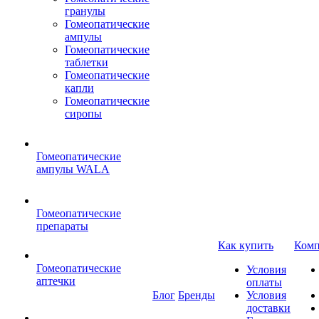
гранулы
Гомеопатические
ампулы
Гомеопатические
таблетки
Гомеопатические
капли
Гомеопатические
сиропы
Гомеопатические
ампулы WALA
Гомеопатические
препараты
Как купить
Комп
Гомеопатические
Условия
аптечки
оплаты
Блог
Бренды
Условия
доставки