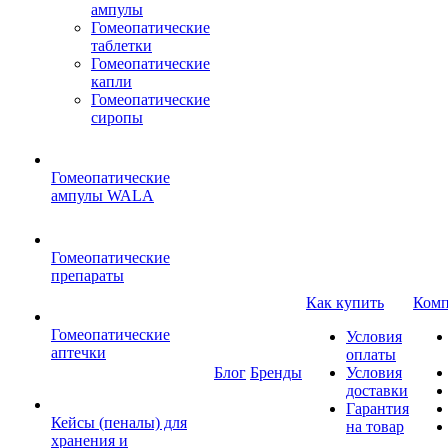
ампулы
Гомеопатические
таблетки
Гомеопатические
капли
Гомеопатические
сиропы
Гомеопатические
ампулы WALA
Гомеопатические
препараты
Как купить
Комп
Гомеопатические
Условия
аптечки
оплаты
Блог
Бренды
Условия
доставки
Гарантия
Кейсы (пеналы) для
на товар
хранения и