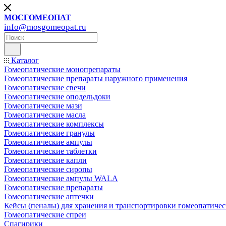
МОСГОМЕОПАТ
info@mosgomeopat.ru
Каталог
Гомеопатические монопрепараты
Гомеопатические препараты наружного применения
Гомеопатические свечи
Гомеопатические оподельдоки
Гомеопатические мази
Гомеопатические масла
Гомеопатические комплексы
Гомеопатические гранулы
Гомеопатические ампулы
Гомеопатические таблетки
Гомеопатические капли
Гомеопатические сиропы
Гомеопатические ампулы WALA
Гомеопатические препараты
Гомеопатические аптечки
Кейсы (пеналы) для хранения и транспортировки гомеопатичес
Гомеопатические спреи
Спагирики