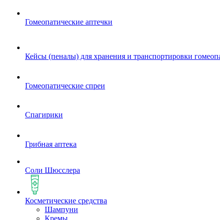
Гомеопатические аптечки
Кейсы (пеналы) для хранения и транспортировки гомеоп
Гомеопатические спреи
Спагирики
Грибная аптека
Соли Шюсслера
Косметические средства
Шампуни
Кремы