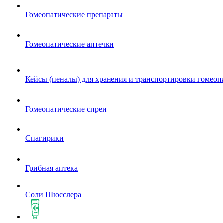
Гомеопатические препараты
Гомеопатические аптечки
Кейсы (пеналы) для хранения и транспортировки гомеоп
Гомеопатические спреи
Спагирики
Грибная аптека
Соли Шюсслера