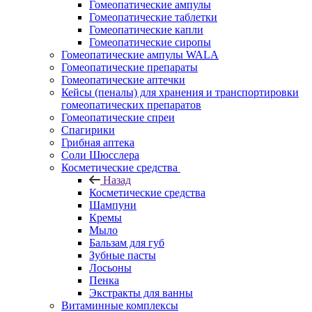
Гомеопатические ампулы
Гомеопатические таблетки
Гомеопатические капли
Гомеопатические сиропы
Гомеопатические ампулы WALA
Гомеопатические препараты
Гомеопатические аптечки
Кейсы (пеналы) для хранения и транспортировки
гомеопатических препаратов
Гомеопатические спреи
Спагирики
Грибная аптека
Соли Шюсслера
Косметические средства
Назад
Косметические средства
Шампуни
Кремы
Мыло
Бальзам для губ
Зубные пасты
Лосьоны
Пенка
Экстракты для ванны
Витаминные комплексы