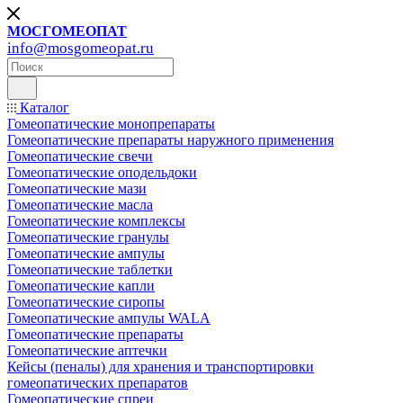
МОСГОМЕОПАТ
info@mosgomeopat.ru
Каталог
Гомеопатические монопрепараты
Гомеопатические препараты наружного применения
Гомеопатические свечи
Гомеопатические оподельдоки
Гомеопатические мази
Гомеопатические масла
Гомеопатические комплексы
Гомеопатические гранулы
Гомеопатические ампулы
Гомеопатические таблетки
Гомеопатические капли
Гомеопатические сиропы
Гомеопатические ампулы WALA
Гомеопатические препараты
Гомеопатические аптечки
Кейсы (пеналы) для хранения и транспортировки
гомеопатических препаратов
Гомеопатические спреи