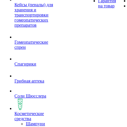
Гарантия
Кейсы (пеналы) для
на товар
хранения и
транспортировки
гомеопатических
препаратов
Гомеопатические
спреи
Спагирики
Грибная аптека
Соли Шюсслера
Косметические
средства
Шампуни