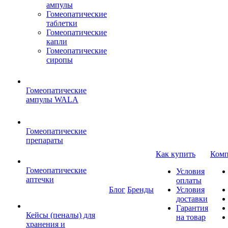
ампулы
Гомеопатические
таблетки
Гомеопатические
капли
Гомеопатические
сиропы
Гомеопатические
ампулы WALA
Гомеопатические
препараты
Как купить
Комп
Гомеопатические
Условия
аптечки
оплаты
Блог
Бренды
Условия
доставки
Гарантия
Кейсы (пеналы) для
на товар
хранения и