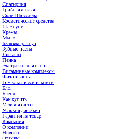
Спагирики
Грибная аптека
Соли Шюсслера
Косметические средства
Шампуни
Кремы
Мыло
Бальзам для губ
Зубные пасты
Лосьоны
Пенка
Экстракты для ванны
Витаминные комплексы
Фитотерапия
Гомеопатические книги
Блог
Бренды
Как купить
Условия оплаты
Условия доставки
Гарантия на товар
Компания
О компании
Новости
Отзывы