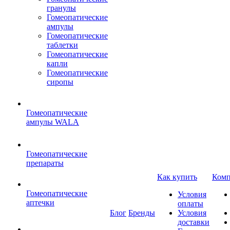
гранулы
Гомеопатические
ампулы
Гомеопатические
таблетки
Гомеопатические
капли
Гомеопатические
сиропы
Гомеопатические
ампулы WALA
Гомеопатические
препараты
Как купить
Комп
Гомеопатические
Условия
аптечки
оплаты
Блог
Бренды
Условия
доставки