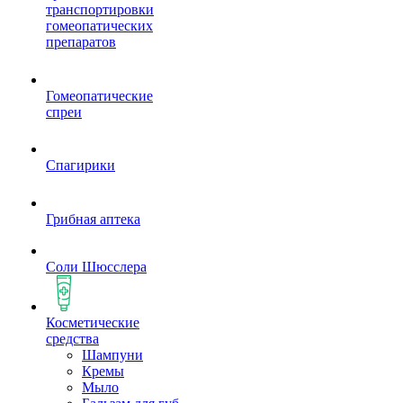
транспортировки
гомеопатических
препаратов
Гомеопатические
спреи
Спагирики
Грибная аптека
Соли Шюсслера
Косметические
средства
Шампуни
Кремы
Мыло