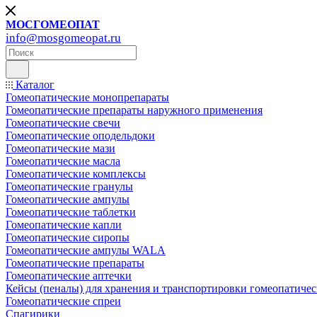
МОСГОМЕОПАТ
info@mosgomeopat.ru
Каталог
Гомеопатические монопрепараты
Гомеопатические препараты наружного применения
Гомеопатические свечи
Гомеопатические оподельдоки
Гомеопатические мази
Гомеопатические масла
Гомеопатические комплексы
Гомеопатические гранулы
Гомеопатические ампулы
Гомеопатические таблетки
Гомеопатические капли
Гомеопатические сиропы
Гомеопатические ампулы WALA
Гомеопатические препараты
Гомеопатические аптечки
Кейсы (пеналы) для хранения и транспортировки гомеопатичес
Гомеопатические спреи
Спагирики