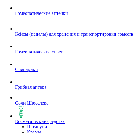
Гомеопатические аптечки
Кейсы (пеналы) для хранения и транспортировки гомеоп
Гомеопатические спреи
Спагирики
Грибная аптека
Соли Шюсслера
Косметические средства
Шампуни
Кремы