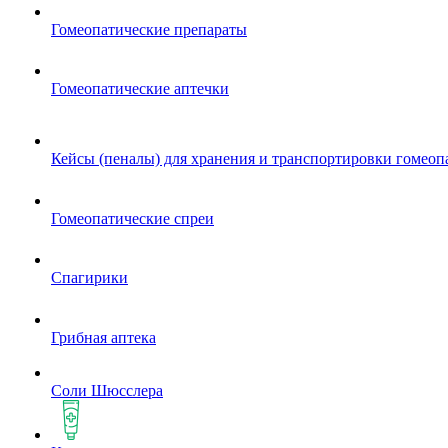
Гомеопатические препараты
Гомеопатические аптечки
Кейсы (пеналы) для хранения и транспортировки гомеоп
Гомеопатические спреи
Спагирики
Грибная аптека
Соли Шюсслера