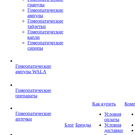
гранулы
Гомеопатические
ампулы
Гомеопатические
таблетки
Гомеопатические
капли
Гомеопатические
сиропы
Гомеопатические
ампулы WALA
Гомеопатические
препараты
Как купить
Комп
Гомеопатические
Условия
аптечки
оплаты
Блог
Бренды
Условия
доставки