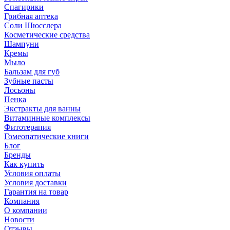
Спагирики
Грибная аптека
Соли Шюсслера
Косметические средства
Шампуни
Кремы
Мыло
Бальзам для губ
Зубные пасты
Лосьоны
Пенка
Экстракты для ванны
Витаминные комплексы
Фитотерапия
Гомеопатические книги
Блог
Бренды
Как купить
Условия оплаты
Условия доставки
Гарантия на товар
Компания
О компании
Новости
Отзывы