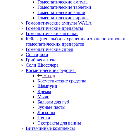
Гомеопатические ампулы
Гомеопатические таблетки
Гомеопатические капли
Гомеопатические сиропы
Гомеопатические ампулы WALA
Гомеопатические препараты
Гомеопатические аптечки
Кейсы (пеналы) для хранения и транспортировки
гомеопатических препаратов
Гомеопатические спреи
Спагирики
Грибная аптека
Соли Шюсслера
Косметические средства
Назад
Косметические средства
Шампуни
Кремы
Мыло
Бальзам для губ
Зубные пасты
Лосьоны
Пенка
Экстракты для ванны
Витаминные комплексы