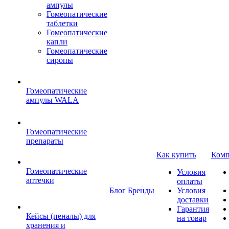
ампулы
Гомеопатические
таблетки
Гомеопатические
капли
Гомеопатические
сиропы
Гомеопатические
ампулы WALA
Гомеопатические
препараты
Как купить
Комп
Гомеопатические
Условия
аптечки
оплаты
Блог
Бренды
Условия
доставки
Гарантия
Кейсы (пеналы) для
на товар
хранения и