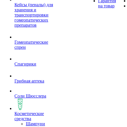
Гарантия
Кейсы (пеналы) для
на товар
хранения и
транспортировки
гомеопатических
препаратов
Гомеопатические
спреи
Спагирики
Грибная аптека
Соли Шюсслера
Косметические
средства
Шампуни