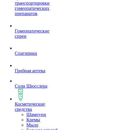
транспортировки
гомеопатических
препаратов
Гомеопатические
спреи
Спагирики
Грибная аптека
Соли Шюсслера
Косметические
средства
Шампуни
Кремы
Мыло