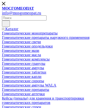
МОСГОМЕОПАТ
info@mosgomeopat.ru
Каталог
Гомеопатические монопрепараты
Гомеопатические препараты наружного применения
Гомеопатические свечи
Гомеопатические оподельдоки
Гомеопатические мази
Гомеопатические масла
Гомеопатические комплексы
Гомеопатические гранулы
Гомеопатические ампулы
Гомеопатические таблетки
Гомеопатические капли
Гомеопатические сиропы
Гомеопатические ампулы WALA
Гомеопатические препараты
Гомеопатические аптечки
Кейсы (пеналы) для хранения и транспортировки
гомеопатических препаратов
Гомеопатические спреи