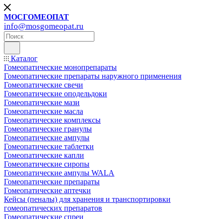
МОСГОМЕОПАТ
info@mosgomeopat.ru
Каталог
Гомеопатические монопрепараты
Гомеопатические препараты наружного применения
Гомеопатические свечи
Гомеопатические оподельдоки
Гомеопатические мази
Гомеопатические масла
Гомеопатические комплексы
Гомеопатические гранулы
Гомеопатические ампулы
Гомеопатические таблетки
Гомеопатические капли
Гомеопатические сиропы
Гомеопатические ампулы WALA
Гомеопатические препараты
Гомеопатические аптечки
Кейсы (пеналы) для хранения и транспортировки
гомеопатических препаратов
Гомеопатические спреи