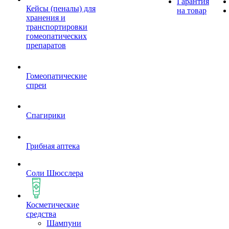
Гарантия
Кейсы (пеналы) для
на товар
хранения и
транспортировки
гомеопатических
препаратов
Гомеопатические
спреи
Спагирики
Грибная аптека
Соли Шюсслера
Косметические
средства
Шампуни