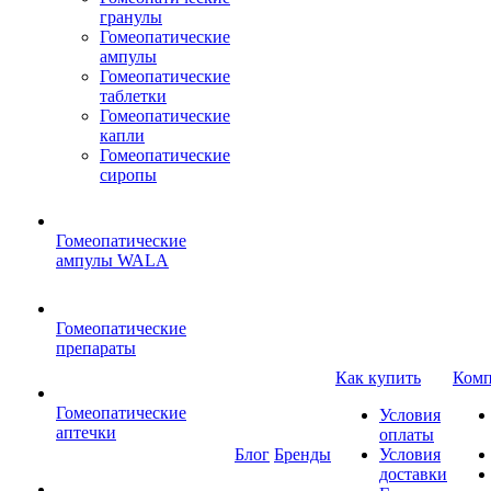
гранулы
Гомеопатические
ампулы
Гомеопатические
таблетки
Гомеопатические
капли
Гомеопатические
сиропы
Гомеопатические
ампулы WALA
Гомеопатические
препараты
Как купить
Комп
Гомеопатические
Условия
аптечки
оплаты
Блог
Бренды
Условия
доставки