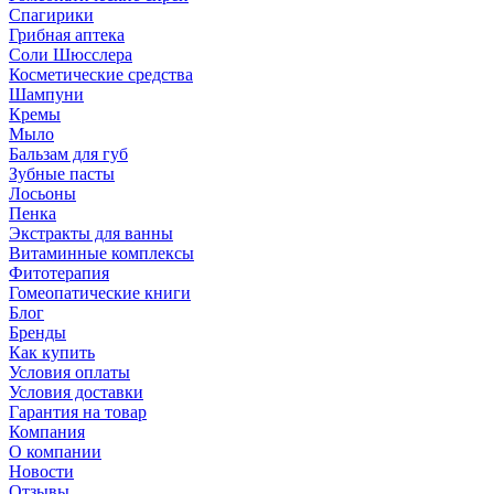
Спагирики
Грибная аптека
Соли Шюсслера
Косметические средства
Шампуни
Кремы
Мыло
Бальзам для губ
Зубные пасты
Лосьоны
Пенка
Экстракты для ванны
Витаминные комплексы
Фитотерапия
Гомеопатические книги
Блог
Бренды
Как купить
Условия оплаты
Условия доставки
Гарантия на товар
Компания
О компании
Новости
Отзывы