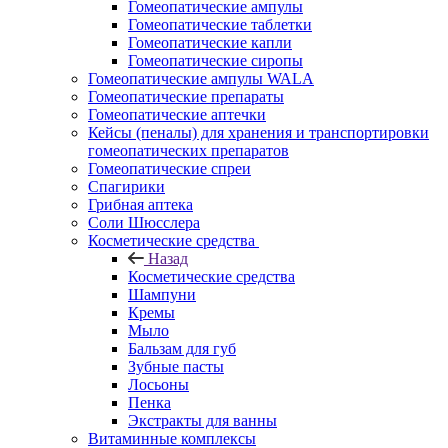
Гомеопатические ампулы
Гомеопатические таблетки
Гомеопатические капли
Гомеопатические сиропы
Гомеопатические ампулы WALA
Гомеопатические препараты
Гомеопатические аптечки
Кейсы (пеналы) для хранения и транспортировки
гомеопатических препаратов
Гомеопатические спреи
Спагирики
Грибная аптека
Соли Шюсслера
Косметические средства
Назад
Косметические средства
Шампуни
Кремы
Мыло
Бальзам для губ
Зубные пасты
Лосьоны
Пенка
Экстракты для ванны
Витаминные комплексы