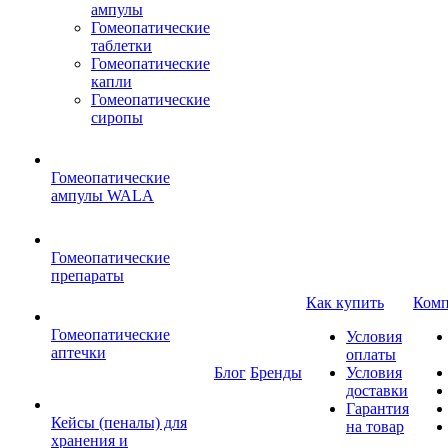
ампулы
Гомеопатические
таблетки
Гомеопатические
капли
Гомеопатические
сиропы
Гомеопатические
ампулы WALA
Гомеопатические
препараты
Как купить
Комп
Гомеопатические
Условия
аптечки
оплаты
Блог
Бренды
Условия
доставки
Гарантия
Кейсы (пеналы) для
на товар
хранения и