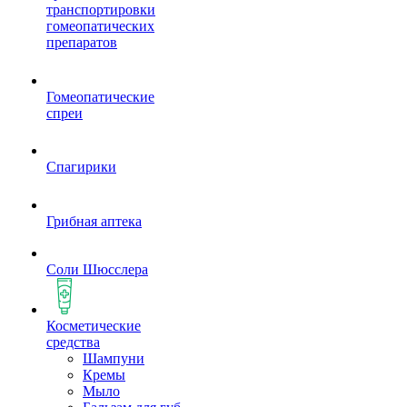
транспортировки
гомеопатических
препаратов
Гомеопатические
спреи
Спагирики
Грибная аптека
Соли Шюсслера
Косметические
средства
Шампуни
Кремы
Мыло