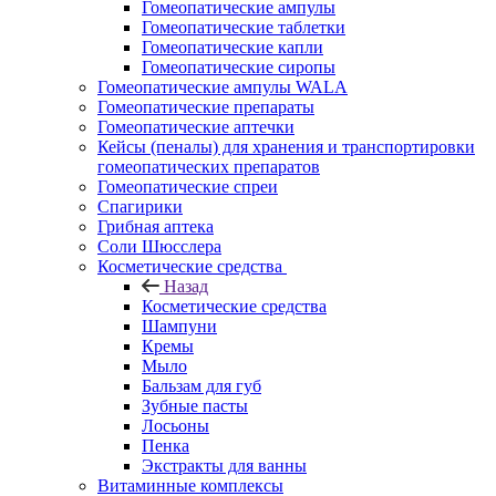
Гомеопатические ампулы
Гомеопатические таблетки
Гомеопатические капли
Гомеопатические сиропы
Гомеопатические ампулы WALA
Гомеопатические препараты
Гомеопатические аптечки
Кейсы (пеналы) для хранения и транспортировки
гомеопатических препаратов
Гомеопатические спреи
Спагирики
Грибная аптека
Соли Шюсслера
Косметические средства
Назад
Косметические средства
Шампуни
Кремы
Мыло
Бальзам для губ
Зубные пасты
Лосьоны
Пенка
Экстракты для ванны
Витаминные комплексы