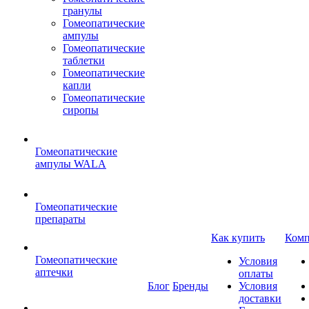
гранулы
Гомеопатические
ампулы
Гомеопатические
таблетки
Гомеопатические
капли
Гомеопатические
сиропы
Гомеопатические
ампулы WALA
Гомеопатические
препараты
Как купить
Комп
Гомеопатические
Условия
аптечки
оплаты
Блог
Бренды
Условия
доставки