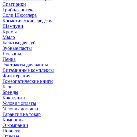
Спагирики
Грибная аптека
Соли Шюсслера
Косметические средства
Шампуни
Кремы
Мыло
Бальзам для губ
Зубные пасты
Лосьоны
Пенка
Экстракты для ванны
Витаминные комплексы
Фитотерапия
Гомеопатические книги
Блог
Бренды
Как купить
Условия оплаты
Условия доставки
Гарантия на товар
Компания
О компании
Новости
Отзывы