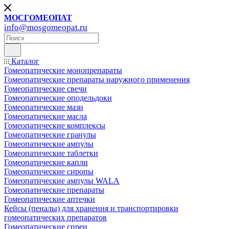
МОСГОМЕОПАТ
info@mosgomeopat.ru
Каталог
Гомеопатические монопрепараты
Гомеопатические препараты наружного применения
Гомеопатические свечи
Гомеопатические оподельдоки
Гомеопатические мази
Гомеопатические масла
Гомеопатические комплексы
Гомеопатические гранулы
Гомеопатические ампулы
Гомеопатические таблетки
Гомеопатические капли
Гомеопатические сиропы
Гомеопатические ампулы WALA
Гомеопатические препараты
Гомеопатические аптечки
Кейсы (пеналы) для хранения и транспортировки
гомеопатических препаратов
Гомеопатические спреи