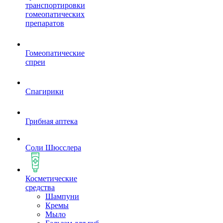
транспортировки
гомеопатических
препаратов
Гомеопатические
спреи
Спагирики
Грибная аптека
Соли Шюсслера
Косметические
средства
Шампуни
Кремы
Мыло