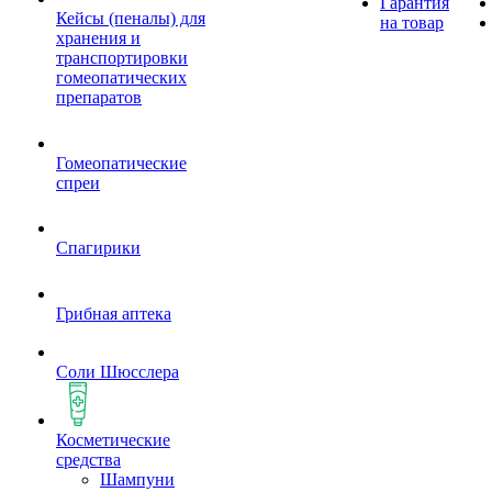
Гарантия
Кейсы (пеналы) для
на товар
хранения и
транспортировки
гомеопатических
препаратов
Гомеопатические
спреи
Спагирики
Грибная аптека
Соли Шюсслера
Косметические
средства
Шампуни