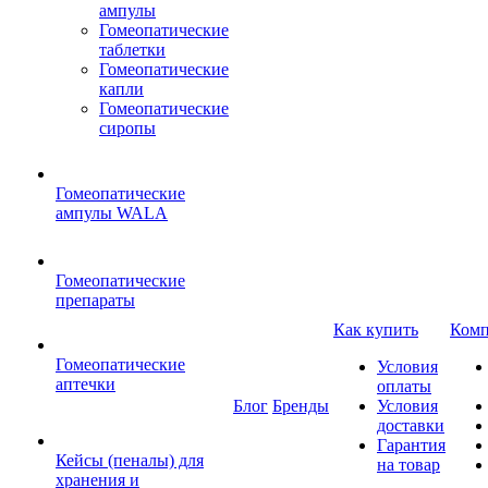
ампулы
Гомеопатические
таблетки
Гомеопатические
капли
Гомеопатические
сиропы
Гомеопатические
ампулы WALA
Гомеопатические
препараты
Как купить
Комп
Гомеопатические
Условия
аптечки
оплаты
Блог
Бренды
Условия
доставки
Гарантия
Кейсы (пеналы) для
на товар
хранения и