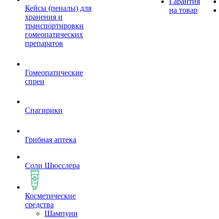
Гарантия
Кейсы (пеналы) для
на товар
хранения и
транспортировки
гомеопатических
препаратов
Гомеопатические
спреи
Спагирики
Грибная аптека
Соли Шюсслера
Косметические
средства
Шампуни