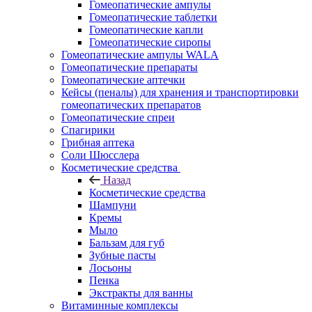
Гомеопатические ампулы
Гомеопатические таблетки
Гомеопатические капли
Гомеопатические сиропы
Гомеопатические ампулы WALA
Гомеопатические препараты
Гомеопатические аптечки
Кейсы (пеналы) для хранения и транспортировки
гомеопатических препаратов
Гомеопатические спреи
Спагирики
Грибная аптека
Соли Шюсслера
Косметические средства
Назад
Косметические средства
Шампуни
Кремы
Мыло
Бальзам для губ
Зубные пасты
Лосьоны
Пенка
Экстракты для ванны
Витаминные комплексы