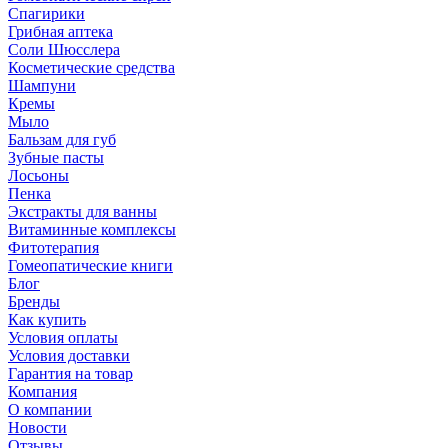
Спагирики
Грибная аптека
Соли Шюсслера
Косметические средства
Шампуни
Кремы
Мыло
Бальзам для губ
Зубные пасты
Лосьоны
Пенка
Экстракты для ванны
Витаминные комплексы
Фитотерапия
Гомеопатические книги
Блог
Бренды
Как купить
Условия оплаты
Условия доставки
Гарантия на товар
Компания
О компании
Новости
Отзывы