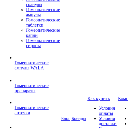
гранулы
Гомеопатические
ампулы
Гомеопатические
таблетки
Гомеопатические
капли
Гомеопатические
сиропы
Гомеопатические
ампулы WALA
Гомеопатические
препараты
Как купить
Комп
Гомеопатические
Условия
аптечки
оплаты
Блог
Бренды
Условия
доставки