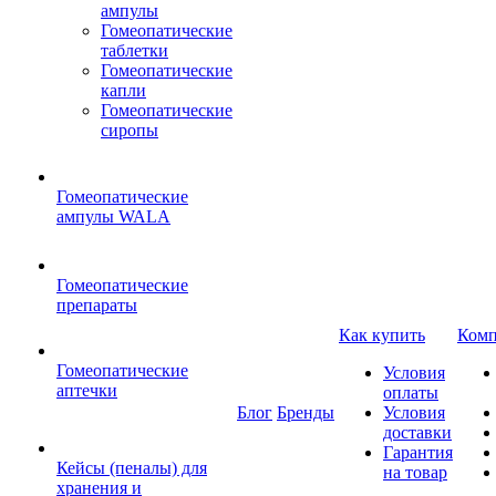
ампулы
Гомеопатические
таблетки
Гомеопатические
капли
Гомеопатические
сиропы
Гомеопатические
ампулы WALA
Гомеопатические
препараты
Как купить
Комп
Гомеопатические
Условия
аптечки
оплаты
Блог
Бренды
Условия
доставки
Гарантия
Кейсы (пеналы) для
на товар
хранения и