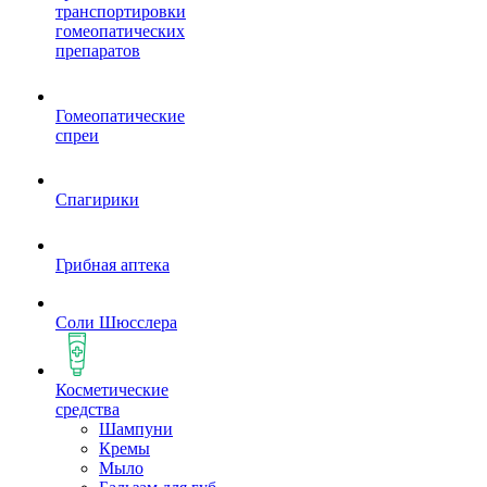
транспортировки
гомеопатических
препаратов
Гомеопатические
спреи
Спагирики
Грибная аптека
Соли Шюсслера
Косметические
средства
Шампуни
Кремы
Мыло