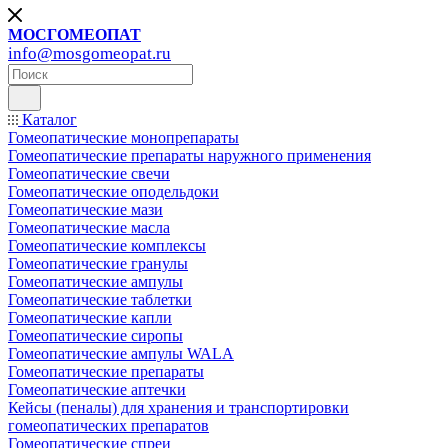
МОСГОМЕОПАТ
info@mosgomeopat.ru
Каталог
Гомеопатические монопрепараты
Гомеопатические препараты наружного применения
Гомеопатические свечи
Гомеопатические оподельдоки
Гомеопатические мази
Гомеопатические масла
Гомеопатические комплексы
Гомеопатические гранулы
Гомеопатические ампулы
Гомеопатические таблетки
Гомеопатические капли
Гомеопатические сиропы
Гомеопатические ампулы WALA
Гомеопатические препараты
Гомеопатические аптечки
Кейсы (пеналы) для хранения и транспортировки
гомеопатических препаратов
Гомеопатические спреи