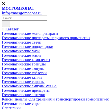
МОСГОМЕОПАТ
info@mosgomeopat.ru
Каталог
Гомеопатические монопрепараты
Гомеопатические препараты наружного применения
Гомеопатические свечи
Гомеопатические оподельдоки
Гомеопатические мази
Гомеопатические масла
Гомеопатические комплексы
Гомеопатические гранулы
Гомеопатические ампулы
Гомеопатические таблетки
Гомеопатические капли
Гомеопатические сиропы
Гомеопатические ампулы WALA
Гомеопатические препараты
Гомеопатические аптечки
Кейсы (пеналы) для хранения и транспортировки гомеопатичес
Гомеопатические спреи
Спагирики