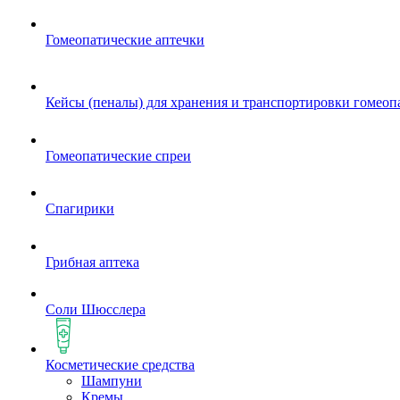
Гомеопатические аптечки
Кейсы (пеналы) для хранения и транспортировки гомеоп
Гомеопатические спреи
Спагирики
Грибная аптека
Соли Шюсслера
Косметические средства
Шампуни
Кремы