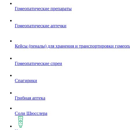
Гомеопатические препараты
Гомеопатические аптечки
Кейсы (пеналы) для хранения и транспортировки гомеоп
Гомеопатические спреи
Спагирики
Грибная аптека
Соли Шюсслера