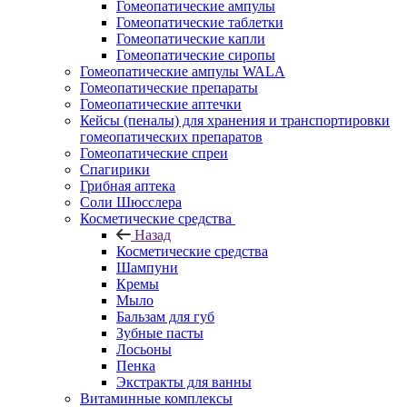
Гомеопатические ампулы
Гомеопатические таблетки
Гомеопатические капли
Гомеопатические сиропы
Гомеопатические ампулы WALA
Гомеопатические препараты
Гомеопатические аптечки
Кейсы (пеналы) для хранения и транспортировки
гомеопатических препаратов
Гомеопатические спреи
Спагирики
Грибная аптека
Соли Шюсслера
Косметические средства
Назад
Косметические средства
Шампуни
Кремы
Мыло
Бальзам для губ
Зубные пасты
Лосьоны
Пенка
Экстракты для ванны
Витаминные комплексы