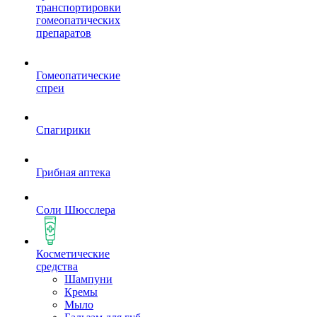
транспортировки
гомеопатических
препаратов
Гомеопатические
спреи
Спагирики
Грибная аптека
Соли Шюсслера
Косметические
средства
Шампуни
Кремы
Мыло