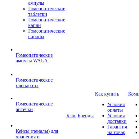
ампулы
Гомеопатические
таблетки
Гомеопатические
капли
Гомеопатические
сиропы
Гомеопатические
ампулы WALA
Гомеопатические
препараты
Как купить
Комп
Гомеопатические
Условия
аптечки
оплаты
Блог
Бренды
Условия
доставки
Гарантия
Кейсы (пеналы) для
на товар
хранения и