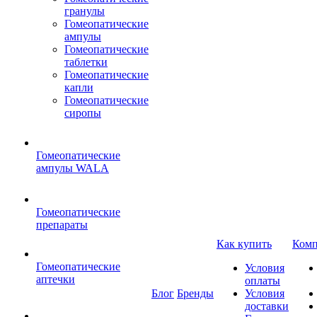
гранулы
Гомеопатические
ампулы
Гомеопатические
таблетки
Гомеопатические
капли
Гомеопатические
сиропы
Гомеопатические
ампулы WALA
Гомеопатические
препараты
Как купить
Комп
Гомеопатические
Условия
аптечки
оплаты
Блог
Бренды
Условия
доставки