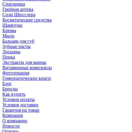
Спагирики
Грибная аптека
Соли Шюсслера
Косметические средства
Шампуни
Кремы
Мыло
Бальзам для губ
Зубные пасты
Лосьоны
Пенка
Экстракты для ванны
Витаминные комплексы
Фитотерапия
Гомеопатические книги
Блог
Бренды
Как купить
Условия оплаты
Условия доставки
Гарантия на товар
Компания
О компании
Новости
Отзывы