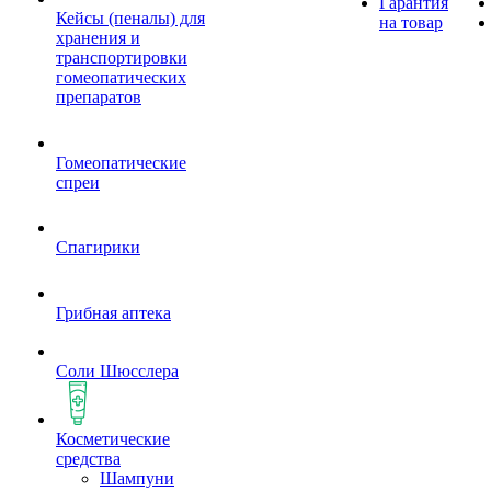
Гарантия
Кейсы (пеналы) для
на товар
хранения и
транспортировки
гомеопатических
препаратов
Гомеопатические
спреи
Спагирики
Грибная аптека
Соли Шюсслера
Косметические
средства
Шампуни