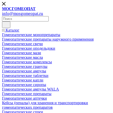
МОСГОМЕОПАТ
info@mosgomeopat.ru
Каталог
Гомеопатические монопрепараты
Гомеопатические препараты наружного применения
Гомеопатические свечи
Гомеопатические оподельдоки
Гомеопатические мази
Гомеопатические масла
Гомеопатические комплексы
Гомеопатические гранулы
Гомеопатические ампулы
Гомеопатические таблетки
Гомеопатические капли
Гомеопатические сиропы
Гомеопатические ампулы WALA
Гомеопатические препараты
Гомеопатические аптечки
Кейсы (пеналы) для хранения и транспортировки
гомеопатических препаратов
Гомеопатические спреи