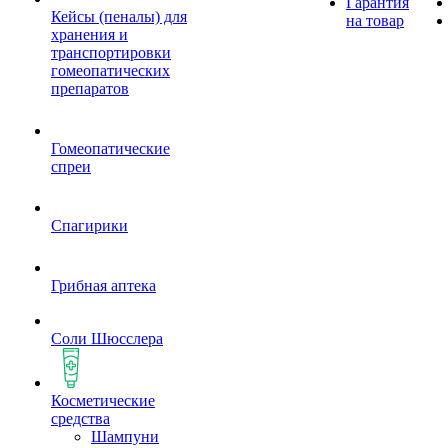
Гарантия
Кейсы (пеналы) для
на товар
хранения и
транспортировки
гомеопатических
препаратов
Гомеопатические
спреи
Спагирики
Грибная аптека
Соли Шюсслера
Косметические
средства
Шампуни