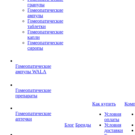
гранулы
Гомеопатические
ампулы
Гомеопатические
таблетки
Гомеопатические
капли
Гомеопатические
сиропы
Гомеопатические
ампулы WALA
Гомеопатические
препараты
Как купить
Комп
Гомеопатические
Условия
аптечки
оплаты
Блог
Бренды
Условия
доставки