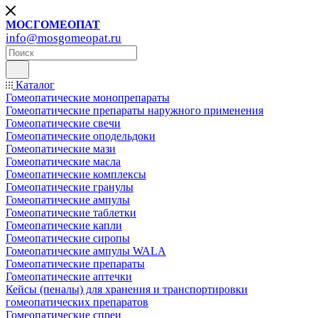
МОСГОМЕОПАТ
info@mosgomeopat.ru
Каталог
Гомеопатические монопрепараты
Гомеопатические препараты наружного применения
Гомеопатические свечи
Гомеопатические оподельдоки
Гомеопатические мази
Гомеопатические масла
Гомеопатические комплексы
Гомеопатические гранулы
Гомеопатические ампулы
Гомеопатические таблетки
Гомеопатические капли
Гомеопатические сиропы
Гомеопатические ампулы WALA
Гомеопатические препараты
Гомеопатические аптечки
Кейсы (пеналы) для хранения и транспортировки
гомеопатических препаратов
Гомеопатические спреи