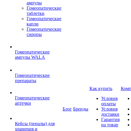
ампулы
Гомеопатические
таблетки
Гомеопатические
капли
Гомеопатические
сиропы
Гомеопатические
ампулы WALA
Гомеопатические
препараты
Как купить
Комп
Гомеопатические
Условия
аптечки
оплаты
Блог
Бренды
Условия
доставки
Гарантия
Кейсы (пеналы) для
на товар
хранения и