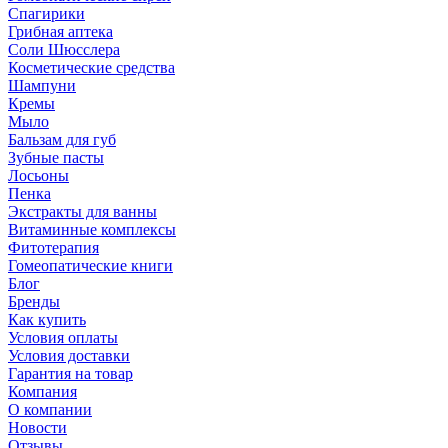
Спагирики
Грибная аптека
Соли Шюсслера
Косметические средства
Шампуни
Кремы
Мыло
Бальзам для губ
Зубные пасты
Лосьоны
Пенка
Экстракты для ванны
Витаминные комплексы
Фитотерапия
Гомеопатические книги
Блог
Бренды
Как купить
Условия оплаты
Условия доставки
Гарантия на товар
Компания
О компании
Новости
Отзывы