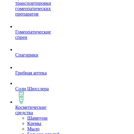
транспортировки
гомеопатических
препаратов
Гомеопатические
спреи
Спагирики
Грибная аптека
Соли Шюсслера
Косметические
средства
Шампуни
Кремы
Мыло