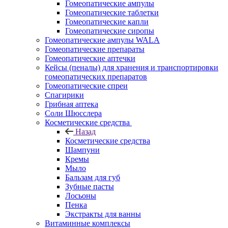
Гомеопатические ампулы
Гомеопатические таблетки
Гомеопатические капли
Гомеопатические сиропы
Гомеопатические ампулы WALA
Гомеопатические препараты
Гомеопатические аптечки
Кейсы (пеналы) для хранения и транспортировки
гомеопатических препаратов
Гомеопатические спреи
Спагирики
Грибная аптека
Соли Шюсслера
Косметические средства
Назад
Косметические средства
Шампуни
Кремы
Мыло
Бальзам для губ
Зубные пасты
Лосьоны
Пенка
Экстракты для ванны
Витаминные комплексы