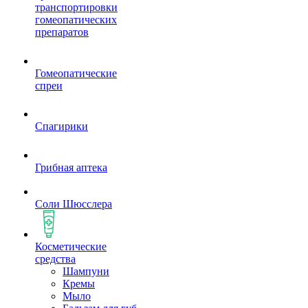
транспортировки
гомеопатических
препаратов
Гомеопатические
спреи
Спагирики
Грибная аптека
Соли Шюсслера
Косметические
средства
Шампуни
Кремы
Мыло