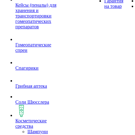
Гарантия
Кейсы (пеналы) для
на товар
хранения и
транспортировки
гомеопатических
препаратов
Гомеопатические
спреи
Спагирики
Грибная аптека
Соли Шюсслера
Косметические
средства
Шампуни