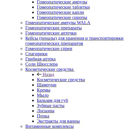
Гомеопатические ампулы
Гомеопатические таблетки
Гомеопатические капли
Гомеопатические сиропы
Гомеопатические ампулы WALA
Гомеопатические препараты
Гомеопатические аптечки
Кейсы (пеналы) для хранения и транспортировки
гомеопатических препаратов
Гомеопатические спреи
Спагирики
Грибная аптека
Соли Шюсслера
Косметические средства
Назад
Косметические средства
Шампуни
Кремы
Мыло
Бальзам для губ
Зубные пасты
Лосьоны
Пенка
Экстракты для ванны
Витаминные комплексы