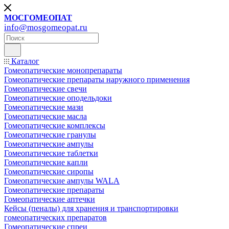
МОСГОМЕОПАТ
info@mosgomeopat.ru
Каталог
Гомеопатические монопрепараты
Гомеопатические препараты наружного применения
Гомеопатические свечи
Гомеопатические оподельдоки
Гомеопатические мази
Гомеопатические масла
Гомеопатические комплексы
Гомеопатические гранулы
Гомеопатические ампулы
Гомеопатические таблетки
Гомеопатические капли
Гомеопатические сиропы
Гомеопатические ампулы WALA
Гомеопатические препараты
Гомеопатические аптечки
Кейсы (пеналы) для хранения и транспортировки
гомеопатических препаратов
Гомеопатические спреи