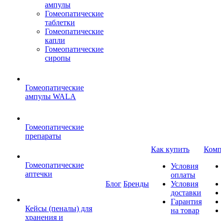
ампулы
Гомеопатические
таблетки
Гомеопатические
капли
Гомеопатические
сиропы
Гомеопатические
ампулы WALA
Гомеопатические
препараты
Как купить
Комп
Гомеопатические
Условия
аптечки
оплаты
Блог
Бренды
Условия
доставки
Гарантия
Кейсы (пеналы) для
на товар
хранения и