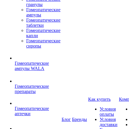
гранулы
Гомеопатические
ампулы
Гомеопатические
таблетки
Гомеопатические
капли
Гомеопатические
сиропы
Гомеопатические
ампулы WALA
Гомеопатические
препараты
Как купить
Комп
Гомеопатические
Условия
аптечки
оплаты
Блог
Бренды
Условия
доставки