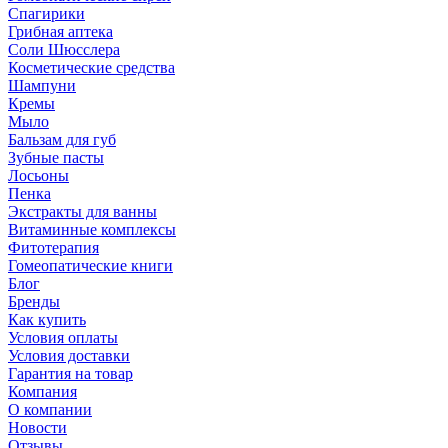
Спагирики
Грибная аптека
Соли Шюсслера
Косметические средства
Шампуни
Кремы
Мыло
Бальзам для губ
Зубные пасты
Лосьоны
Пенка
Экстракты для ванны
Витаминные комплексы
Фитотерапия
Гомеопатические книги
Блог
Бренды
Как купить
Условия оплаты
Условия доставки
Гарантия на товар
Компания
О компании
Новости
Отзывы