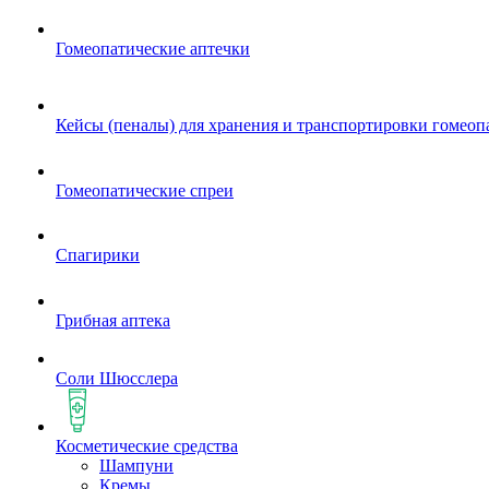
Гомеопатические аптечки
Кейсы (пеналы) для хранения и транспортировки гомеоп
Гомеопатические спреи
Спагирики
Грибная аптека
Соли Шюсслера
Косметические средства
Шампуни
Кремы