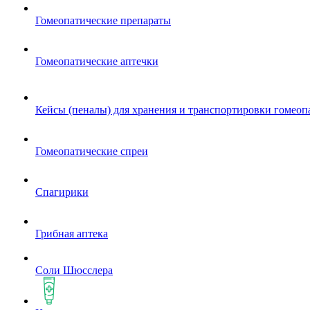
Гомеопатические препараты
Гомеопатические аптечки
Кейсы (пеналы) для хранения и транспортировки гомеоп
Гомеопатические спреи
Спагирики
Грибная аптека
Соли Шюсслера