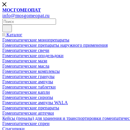
МОСГОМЕОПАТ
info@mosgomeopat.ru
Каталог
Гомеопатические монопрепараты
Гомеопатические препараты наружного применения
Гомеопатические свечи
Гомеопатические оподельдоки
Гомеопатические мази
Гомеопатические масла
Гомеопатические комплексы
Гомеопатические гранулы
Гомеопатические ампулы
Гомеопатические таблетки
Гомеопатические капли
Гомеопатические сиропы
Гомеопатические ампулы WALA
Гомеопатические препараты
Гомеопатические аптечки
Кейсы (пеналы) для хранения и транспортировки гомеопатичес
Гомеопатические спреи
Спагирики