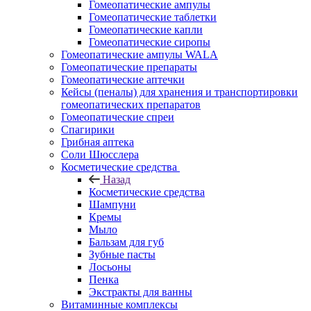
Гомеопатические ампулы
Гомеопатические таблетки
Гомеопатические капли
Гомеопатические сиропы
Гомеопатические ампулы WALA
Гомеопатические препараты
Гомеопатические аптечки
Кейсы (пеналы) для хранения и транспортировки
гомеопатических препаратов
Гомеопатические спреи
Спагирики
Грибная аптека
Соли Шюсслера
Косметические средства
Назад
Косметические средства
Шампуни
Кремы
Мыло
Бальзам для губ
Зубные пасты
Лосьоны
Пенка
Экстракты для ванны
Витаминные комплексы