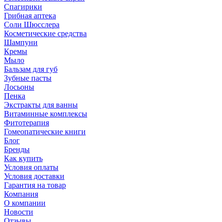
Спагирики
Грибная аптека
Соли Шюсслера
Косметические средства
Шампуни
Кремы
Мыло
Бальзам для губ
Зубные пасты
Лосьоны
Пенка
Экстракты для ванны
Витаминные комплексы
Фитотерапия
Гомеопатические книги
Блог
Бренды
Как купить
Условия оплаты
Условия доставки
Гарантия на товар
Компания
О компании
Новости
Отзывы