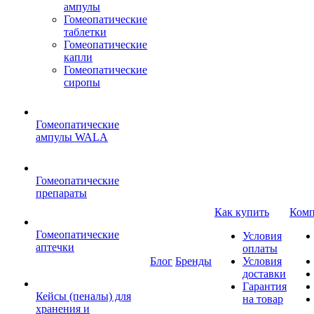
ампулы
Гомеопатические
таблетки
Гомеопатические
капли
Гомеопатические
сиропы
Гомеопатические
ампулы WALA
Гомеопатические
препараты
Как купить
Комп
Гомеопатические
Условия
аптечки
оплаты
Блог
Бренды
Условия
доставки
Гарантия
Кейсы (пеналы) для
на товар
хранения и