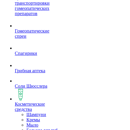
транспортировки
гомеопатических
препаратов
Гомеопатические
спреи
Спагирики
Грибная аптека
Соли Шюсслера
Косметические
средства
Шампуни
Кремы
Мыло