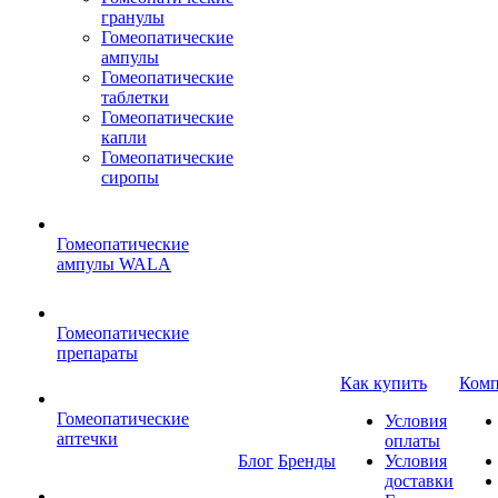
гранулы
Гомеопатические
ампулы
Гомеопатические
таблетки
Гомеопатические
капли
Гомеопатические
сиропы
Гомеопатические
ампулы WALA
Гомеопатические
препараты
Как купить
Комп
Гомеопатические
Условия
аптечки
оплаты
Блог
Бренды
Условия
доставки