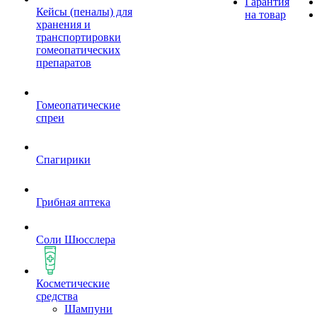
Гарантия
Кейсы (пеналы) для
на товар
хранения и
транспортировки
гомеопатических
препаратов
Гомеопатические
спреи
Спагирики
Грибная аптека
Соли Шюсслера
Косметические
средства
Шампуни