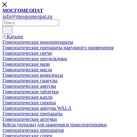
МОСГОМЕОПАТ
info@mosgomeopat.ru
Каталог
Гомеопатические монопрепараты
Гомеопатические препараты наружного применения
Гомеопатические свечи
Гомеопатические оподельдоки
Гомеопатические мази
Гомеопатические масла
Гомеопатические комплексы
Гомеопатические гранулы
Гомеопатические ампулы
Гомеопатические таблетки
Гомеопатические капли
Гомеопатические сиропы
Гомеопатические ампулы WALA
Гомеопатические препараты
Гомеопатические аптечки
Кейсы (пеналы) для хранения и транспортировки
гомеопатических препаратов
Гомеопатические спреи