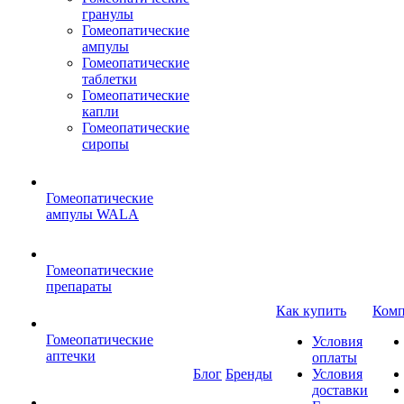
гранулы
Гомеопатические
ампулы
Гомеопатические
таблетки
Гомеопатические
капли
Гомеопатические
сиропы
Гомеопатические
ампулы WALA
Гомеопатические
препараты
Как купить
Комп
Гомеопатические
Условия
аптечки
оплаты
Блог
Бренды
Условия
доставки