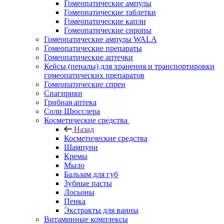
Гомеопатические ампулы
Гомеопатические таблетки
Гомеопатические капли
Гомеопатические сиропы
Гомеопатические ампулы WALA
Гомеопатические препараты
Гомеопатические аптечки
Кейсы (пеналы) для хранения и транспортировки
гомеопатических препаратов
Гомеопатические спреи
Спагирики
Грибная аптека
Соли Шюсслера
Косметические средства
Назад
Косметические средства
Шампуни
Кремы
Мыло
Бальзам для губ
Зубные пасты
Лосьоны
Пенка
Экстракты для ванны
Витаминные комплексы