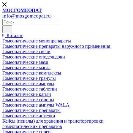
МОСГОМЕОПАТ
info@mosgomeopat.ru
Каталог
Гомеопатические монопрепараты
Гомеопатические препараты наружного применения
Гомеопатические свечи
Гомеопатические оподельдоки
Гомеопатические мази
Гомеопатические масла
Гомеопатические комплексы
Гомеопатические гранулы
Гомеопатические ампулы
Гомеопатические таблетки
Гомеопатические капли
Гомеопатические сиропы
Гомеопатические ампулы WALA
Гомеопатические препараты
Гомеопатические аптечки
Кейсы (пеналы) для хранения и транспортировки
гомеопатических препаратов
Гомеопатические спреи