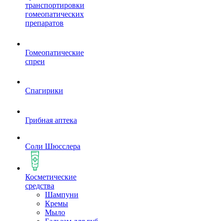
транспортировки
гомеопатических
препаратов
Гомеопатические
спреи
Спагирики
Грибная аптека
Соли Шюсслера
Косметические
средства
Шампуни
Кремы
Мыло