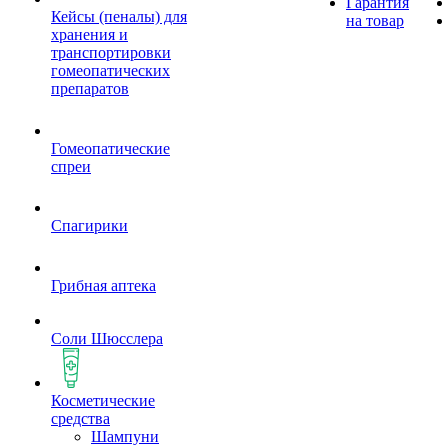
Гарантия
Кейсы (пеналы) для
на товар
хранения и
транспортировки
гомеопатических
препаратов
Гомеопатические
спреи
Спагирики
Грибная аптека
Соли Шюсслера
Косметические
средства
Шампуни