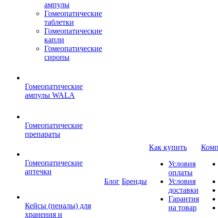
ампулы
Гомеопатические
таблетки
Гомеопатические
капли
Гомеопатические
сиропы
Гомеопатические
ампулы WALA
Гомеопатические
препараты
Как купить
Комп
Гомеопатические
Условия
аптечки
оплаты
Блог
Бренды
Условия
доставки
Гарантия
Кейсы (пеналы) для
на товар
хранения и