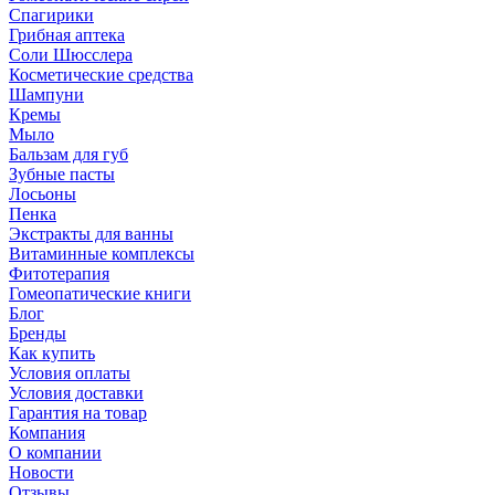
Спагирики
Грибная аптека
Соли Шюсслера
Косметические средства
Шампуни
Кремы
Мыло
Бальзам для губ
Зубные пасты
Лосьоны
Пенка
Экстракты для ванны
Витаминные комплексы
Фитотерапия
Гомеопатические книги
Блог
Бренды
Как купить
Условия оплаты
Условия доставки
Гарантия на товар
Компания
О компании
Новости
Отзывы