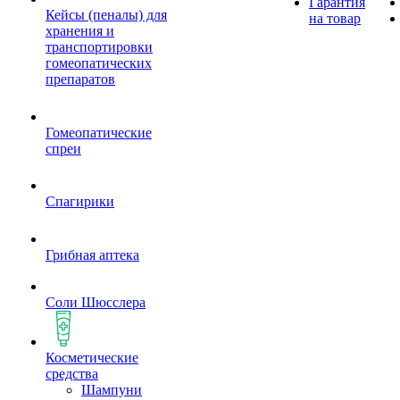
Гарантия
Кейсы (пеналы) для
на товар
хранения и
транспортировки
гомеопатических
препаратов
Гомеопатические
спреи
Спагирики
Грибная аптека
Соли Шюсслера
Косметические
средства
Шампуни