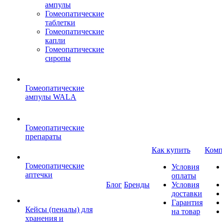
ампулы
Гомеопатические
таблетки
Гомеопатические
капли
Гомеопатические
сиропы
Гомеопатические
ампулы WALA
Гомеопатические
препараты
Как купить
Комп
Гомеопатические
Условия
аптечки
оплаты
Блог
Бренды
Условия
доставки
Гарантия
Кейсы (пеналы) для
на товар
хранения и