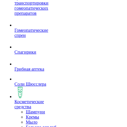
транспортировки
гомеопатических
препаратов
Гомеопатические
спреи
Спагирики
Грибная аптека
Соли Шюсслера
Косметические
средства
Шампуни
Кремы
Мыло