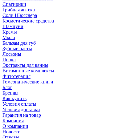
Спагирики
Грибная аптека
Соли Шюсслера
Косметические средства
Шампуни
Кремы
Мыло
Бальзам для губ
Зубные пасты
Лосьоны
Пенка
Экстракты для ванны
Витаминные комплексы
Фитотерапия
Гомеопатические книги
Блог
Бренды
Как купить
Условия оплаты
Условия доставки
Гарантия на товар
Компания
О компании
Новости
Отзывы