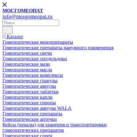
МОСГОМЕОПАТ
info@mosgomeopat.ru
Каталог
Гомеопатические монопрепараты
Гомеопатические препараты наружного применения
Гомеопатические свечи
Гомеопатические оподельдоки
Гомеопатические мази
Гомеопатические масла
Гомеопатические комплексы
Гомеопатические гранулы
Гомеопатические ампулы
Гомеопатические таблетки
Гомеопатические капли
Гомеопатические сиропы
Гомеопатические ампулы WALA
Гомеопатические препараты
Гомеопатические аптечки
Кейсы (пеналы) для хранения и транспортировки
гомеопатических препаратов
Гомеопатические спреи