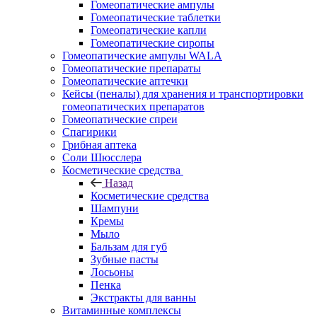
Гомеопатические ампулы
Гомеопатические таблетки
Гомеопатические капли
Гомеопатические сиропы
Гомеопатические ампулы WALA
Гомеопатические препараты
Гомеопатические аптечки
Кейсы (пеналы) для хранения и транспортировки
гомеопатических препаратов
Гомеопатические спреи
Спагирики
Грибная аптека
Соли Шюсслера
Косметические средства
Назад
Косметические средства
Шампуни
Кремы
Мыло
Бальзам для губ
Зубные пасты
Лосьоны
Пенка
Экстракты для ванны
Витаминные комплексы