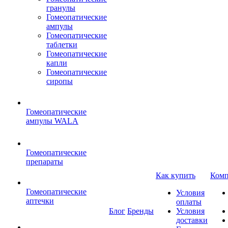
гранулы
Гомеопатические
ампулы
Гомеопатические
таблетки
Гомеопатические
капли
Гомеопатические
сиропы
Гомеопатические
ампулы WALA
Гомеопатические
препараты
Как купить
Комп
Гомеопатические
Условия
аптечки
оплаты
Блог
Бренды
Условия
доставки