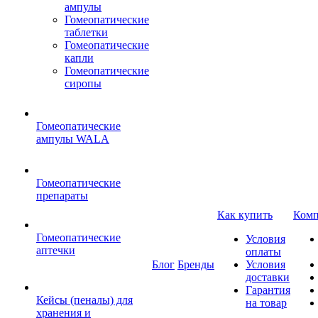
ампулы
Гомеопатические
таблетки
Гомеопатические
капли
Гомеопатические
сиропы
Гомеопатические
ампулы WALA
Гомеопатические
препараты
Как купить
Комп
Гомеопатические
Условия
аптечки
оплаты
Блог
Бренды
Условия
доставки
Гарантия
Кейсы (пеналы) для
на товар
хранения и