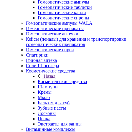
Гомеопатические ампулы
Гомеопатические таблетки
Гомеопатические капли
Гомеопатические сиропы
Гомеопатические ампулы WALA
Гомеопатические препараты
Гомеопатические аптечки
Кейсы (пеналы) для хранения и транспортировки
гомеопатических препаратов
Гомеопатические спреи
Спагирики
Грибная аптека
Соли Шюсслера
Косметические средства
Назад
Косметические средства
Шампуни
Кремы
Мыло
Бальзам для губ
Зубные пасты
Лосьоны
Пенка
Экстракты для ванны
Витаминные комплексы