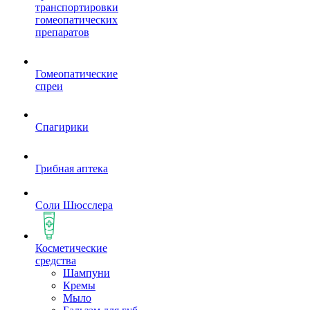
транспортировки
гомеопатических
препаратов
Гомеопатические
спреи
Спагирики
Грибная аптека
Соли Шюсслера
Косметические
средства
Шампуни
Кремы
Мыло