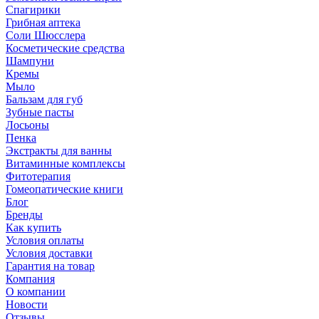
Спагирики
Грибная аптека
Соли Шюсслера
Косметические средства
Шампуни
Кремы
Мыло
Бальзам для губ
Зубные пасты
Лосьоны
Пенка
Экстракты для ванны
Витаминные комплексы
Фитотерапия
Гомеопатические книги
Блог
Бренды
Как купить
Условия оплаты
Условия доставки
Гарантия на товар
Компания
О компании
Новости
Отзывы