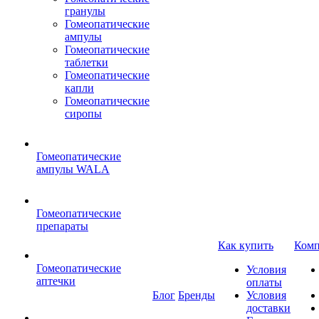
гранулы
Гомеопатические
ампулы
Гомеопатические
таблетки
Гомеопатические
капли
Гомеопатические
сиропы
Гомеопатические
ампулы WALA
Гомеопатические
препараты
Как купить
Комп
Гомеопатические
Условия
аптечки
оплаты
Блог
Бренды
Условия
доставки