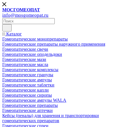
МОСГОМЕОПАТ
info@mosgomeopat.ru
Каталог
Гомеопатические монопрепараты
Гомеопатические препараты наружного применения
Гомеопатические свечи
Гомеопатические оподельдоки
Гомеопатические мази
Гомеопатические масла
Гомеопатические комплексы
Гомеопатические гранулы
Гомеопатические ампулы
Гомеопатические таблетки
Гомеопатические капли
Гомеопатические сиропы
Гомеопатические ампулы WALA
Гомеопатические препараты
Гомеопатические аптечки
Кейсы (пеналы) для хранения и транспортировки
гомеопатических препаратов
Гомеопатические спреи