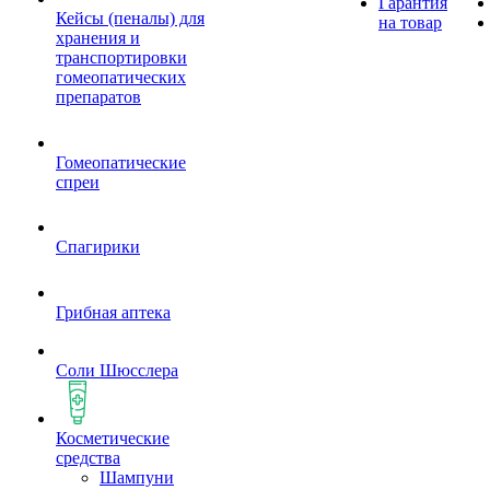
Гарантия
Кейсы (пеналы) для
на товар
хранения и
транспортировки
гомеопатических
препаратов
Гомеопатические
спреи
Спагирики
Грибная аптека
Соли Шюсслера
Косметические
средства
Шампуни