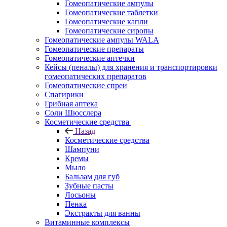
Гомеопатические ампулы
Гомеопатические таблетки
Гомеопатические капли
Гомеопатические сиропы
Гомеопатические ампулы WALA
Гомеопатические препараты
Гомеопатические аптечки
Кейсы (пеналы) для хранения и транспортировки
гомеопатических препаратов
Гомеопатические спреи
Спагирики
Грибная аптека
Соли Шюсслера
Косметические средства
Назад
Косметические средства
Шампуни
Кремы
Мыло
Бальзам для губ
Зубные пасты
Лосьоны
Пенка
Экстракты для ванны
Витаминные комплексы