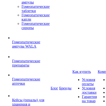
ампулы
Гомеопатические
таблетки
Гомеопатические
капли
Гомеопатические
сиропы
Гомеопатические
ампулы WALA
Гомеопатические
препараты
Как купить
Комп
Гомеопатические
Условия
аптечки
оплаты
Блог
Бренды
Условия
доставки
Гарантия
Кейсы (пеналы) для
на товар
хранения и