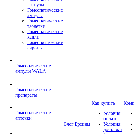
гранулы
Гомеопатические
ампулы
Гомеопатические
таблетки
Гомеопатические
капли
Гомеопатические
сиропы
Гомеопатические
ампулы WALA
Гомеопатические
препараты
Как купить
Комп
Гомеопатические
Условия
аптечки
оплаты
Блог
Бренды
Условия
доставки