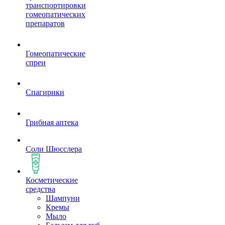
транспортировки
гомеопатических
препаратов
Гомеопатические
спреи
Спагирики
Грибная аптека
Соли Шюсслера
Косметические
средства
Шампуни
Кремы
Мыло