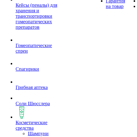
Гарантия
Кейсы (пеналы) для
на товар
хранения и
транспортировки
гомеопатических
препаратов
Гомеопатические
спреи
Спагирики
Грибная аптека
Соли Шюсслера
Косметические
средства
Шампуни