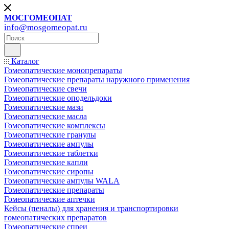
МОСГОМЕОПАТ
info@mosgomeopat.ru
Каталог
Гомеопатические монопрепараты
Гомеопатические препараты наружного применения
Гомеопатические свечи
Гомеопатические оподельдоки
Гомеопатические мази
Гомеопатические масла
Гомеопатические комплексы
Гомеопатические гранулы
Гомеопатические ампулы
Гомеопатические таблетки
Гомеопатические капли
Гомеопатические сиропы
Гомеопатические ампулы WALA
Гомеопатические препараты
Гомеопатические аптечки
Кейсы (пеналы) для хранения и транспортировки
гомеопатических препаратов
Гомеопатические спреи