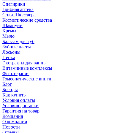
Спагирики
Грибная аптека
Соли Шюсслера
Косметические средства
Шампуни
Кремы
Мыло
Бальзам для губ
Зубные пасты
Лосьоны
Пенка
Экстракты для ванны
Витаминные комплексы
Фитотерапия
Гомеопатические книги
Блог
Бренды
Как купить
Условия оплаты
Условия доставки
Гарантия на товар
Компания
О компании
Новости
Отзывы