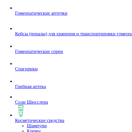
Гомеопатические аптечки
Кейсы (пеналы) для хранения и транспортировки гомеоп
Гомеопатические спреи
Спагирики
Грибная аптека
Соли Шюсслера
Косметические средства
Шампуни
Кремы