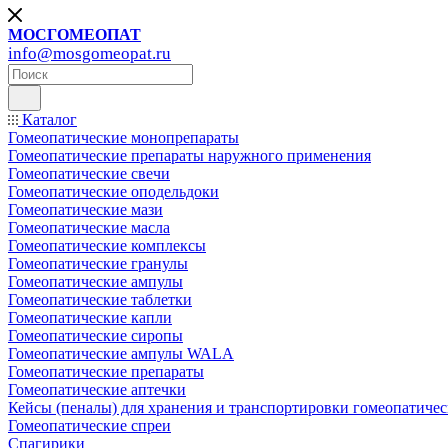
МОСГОМЕОПАТ
info@mosgomeopat.ru
Каталог
Гомеопатические монопрепараты
Гомеопатические препараты наружного применения
Гомеопатические свечи
Гомеопатические оподельдоки
Гомеопатические мази
Гомеопатические масла
Гомеопатические комплексы
Гомеопатические гранулы
Гомеопатические ампулы
Гомеопатические таблетки
Гомеопатические капли
Гомеопатические сиропы
Гомеопатические ампулы WALA
Гомеопатические препараты
Гомеопатические аптечки
Кейсы (пеналы) для хранения и транспортировки гомеопатичес
Гомеопатические спреи
Спагирики