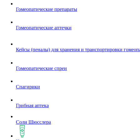
Гомеопатические препараты
Гомеопатические аптечки
Кейсы (пеналы) для хранения и транспортировки гомеоп
Гомеопатические спреи
Спагирики
Грибная аптека
Соли Шюсслера