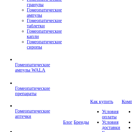
гранулы
Гомеопатические
ампулы
Гомеопатические
таблетки
Гомеопатические
капли
Гомеопатические
сиропы
Гомеопатические
ампулы WALA
Гомеопатические
препараты
Как купить
Комп
Гомеопатические
Условия
аптечки
оплаты
Блог
Бренды
Условия
доставки