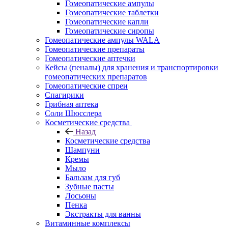
Гомеопатические ампулы
Гомеопатические таблетки
Гомеопатические капли
Гомеопатические сиропы
Гомеопатические ампулы WALA
Гомеопатические препараты
Гомеопатические аптечки
Кейсы (пеналы) для хранения и транспортировки
гомеопатических препаратов
Гомеопатические спреи
Спагирики
Грибная аптека
Соли Шюсслера
Косметические средства
Назад
Косметические средства
Шампуни
Кремы
Мыло
Бальзам для губ
Зубные пасты
Лосьоны
Пенка
Экстракты для ванны
Витаминные комплексы