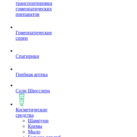
транспортировки
гомеопатических
препаратов
Гомеопатические
спреи
Спагирики
Грибная аптека
Соли Шюсслера
Косметические
средства
Шампуни
Кремы
Мыло