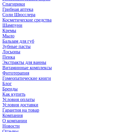
Спагирики
Грибная аптека
Соли Шюсслера
Косметические средства
Шампуни
Кремы
Мыло
Бальзам для губ
Зубные пасты
Лосьоны
Пенка
Экстракты для ванны
Витаминные комплексы
Фитотерапия
Гомеопатические книги
Блог
Бренды
Как купить
Условия оплаты
Условия доставки
Гарантия на товар
Компания
О компании
Новости
Отзывы