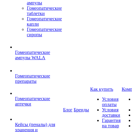
ампулы
Гомеопатические
таблетки
Гомеопатические
капли
Гомеопатические
сиропы
Гомеопатические
ампулы WALA
Гомеопатические
препараты
Как купить
Комп
Гомеопатические
Условия
аптечки
оплаты
Блог
Бренды
Условия
доставки
Гарантия
Кейсы (пеналы) для
на товар
хранения и