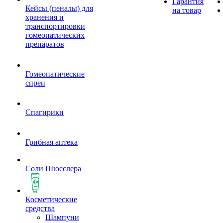
Гарантия
Кейсы (пеналы) для
на товар
хранения и
транспортировки
гомеопатических
препаратов
Гомеопатические
спреи
Спагирики
Грибная аптека
Соли Шюсслера
Косметические
средства
Шампуни