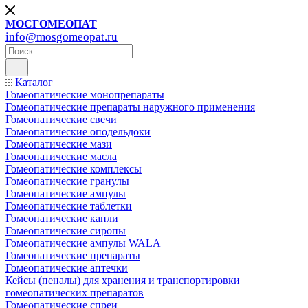
МОСГОМЕОПАТ
info@mosgomeopat.ru
Каталог
Гомеопатические монопрепараты
Гомеопатические препараты наружного применения
Гомеопатические свечи
Гомеопатические оподельдоки
Гомеопатические мази
Гомеопатические масла
Гомеопатические комплексы
Гомеопатические гранулы
Гомеопатические ампулы
Гомеопатические таблетки
Гомеопатические капли
Гомеопатические сиропы
Гомеопатические ампулы WALA
Гомеопатические препараты
Гомеопатические аптечки
Кейсы (пеналы) для хранения и транспортировки
гомеопатических препаратов
Гомеопатические спреи