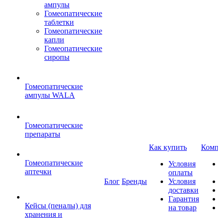
ампулы
Гомеопатические
таблетки
Гомеопатические
капли
Гомеопатические
сиропы
Гомеопатические
ампулы WALA
Гомеопатические
препараты
Как купить
Комп
Гомеопатические
Условия
аптечки
оплаты
Блог
Бренды
Условия
доставки
Гарантия
Кейсы (пеналы) для
на товар
хранения и