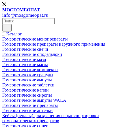
МОСГОМЕОПАТ
info@mosgomeopat.ru
Каталог
Гомеопатические монопрепараты
Гомеопатические препараты наружного применения
Гомеопатические свечи
Гомеопатические оподельдоки
Гомеопатические мази
Гомеопатические масла
Гомеопатические комплексы
Гомеопатические гранулы
Гомеопатические ампулы
Гомеопатические таблетки
Гомеопатические капли
Гомеопатические сиропы
Гомеопатические ампулы WALA
Гомеопатические препараты
Гомеопатические аптечки
Кейсы (пеналы) для хранения и транспортировки
гомеопатических препаратов
Гомеопатические спреи