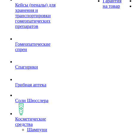
Гарантия
Кейсы (пеналы) для
на товар
хранения и
транспортировки
гомеопатических
препаратов
Гомеопатические
спреи
Спагирики
Грибная аптека
Соли Шюсслера
Косметические
средства
Шампуни