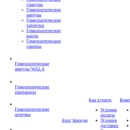
гранулы
Гомеопатические
ампулы
Гомеопатические
таблетки
Гомеопатические
капли
Гомеопатические
сиропы
Гомеопатические
ампулы WALA
Гомеопатические
препараты
Как купить
Комп
Гомеопатические
Условия
аптечки
оплаты
Блог
Бренды
Условия
доставки