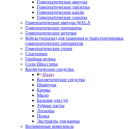
Гомеопатические ампулы
Гомеопатические таблетки
Гомеопатические капли
Гомеопатические сиропы
Гомеопатические ампулы WALA
Гомеопатические препараты
Гомеопатические аптечки
Кейсы (пеналы) для хранения и транспортировки
гомеопатических препаратов
Гомеопатические спреи
Спагирики
Грибная аптека
Соли Шюсслера
Косметические средства
Назад
Косметические средства
Шампуни
Кремы
Мыло
Бальзам для губ
Зубные пасты
Лосьоны
Пенка
Экстракты для ванны
Витаминные комплексы