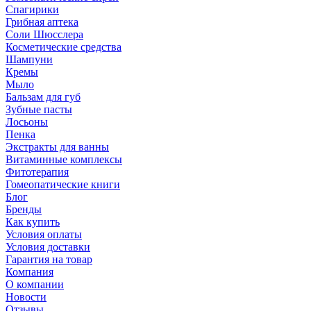
Спагирики
Грибная аптека
Соли Шюсслера
Косметические средства
Шампуни
Кремы
Мыло
Бальзам для губ
Зубные пасты
Лосьоны
Пенка
Экстракты для ванны
Витаминные комплексы
Фитотерапия
Гомеопатические книги
Блог
Бренды
Как купить
Условия оплаты
Условия доставки
Гарантия на товар
Компания
О компании
Новости
Отзывы