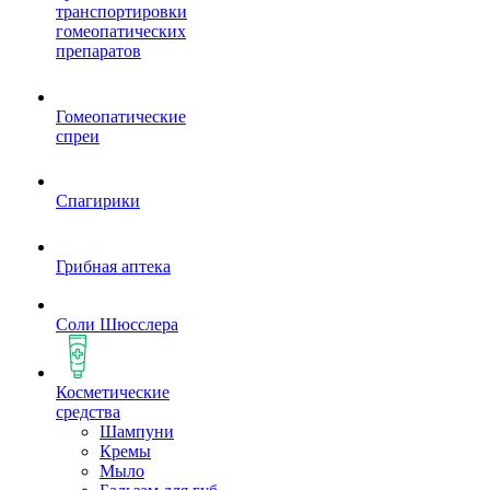
транспортировки
гомеопатических
препаратов
Гомеопатические
спреи
Спагирики
Грибная аптека
Соли Шюсслера
Косметические
средства
Шампуни
Кремы
Мыло