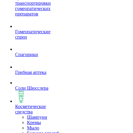
транспортировки
гомеопатических
препаратов
Гомеопатические
спреи
Спагирики
Грибная аптека
Соли Шюсслера
Косметические
средства
Шампуни
Кремы
Мыло