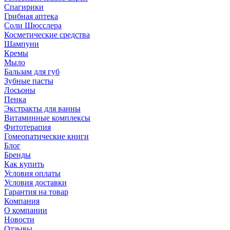
Спагирики
Грибная аптека
Соли Шюсслера
Косметические средства
Шампуни
Кремы
Мыло
Бальзам для губ
Зубные пасты
Лосьоны
Пенка
Экстракты для ванны
Витаминные комплексы
Фитотерапия
Гомеопатические книги
Блог
Бренды
Как купить
Условия оплаты
Условия доставки
Гарантия на товар
Компания
О компании
Новости
Отзывы