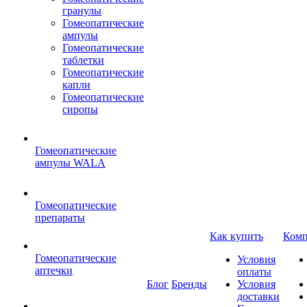
гранулы
Гомеопатические
ампулы
Гомеопатические
таблетки
Гомеопатические
капли
Гомеопатические
сиропы
Гомеопатические
ампулы WALA
Гомеопатические
препараты
Как купить
Комп
Гомеопатические
Условия
аптечки
оплаты
Блог
Бренды
Условия
доставки