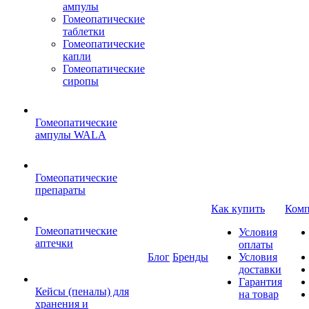
ампулы
Гомеопатические
таблетки
Гомеопатические
капли
Гомеопатические
сиропы
Гомеопатические
ампулы WALA
Гомеопатические
препараты
Как купить
Комп
Гомеопатические
Условия
аптечки
оплаты
Блог
Бренды
Условия
доставки
Гарантия
Кейсы (пеналы) для
на товар
хранения и