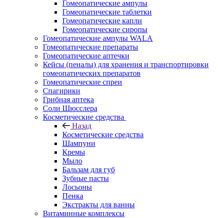
Гомеопатические ампулы
Гомеопатические таблетки
Гомеопатические капли
Гомеопатические сиропы
Гомеопатические ампулы WALA
Гомеопатические препараты
Гомеопатические аптечки
Кейсы (пеналы) для хранения и транспортировки
гомеопатических препаратов
Гомеопатические спреи
Спагирики
Грибная аптека
Соли Шюсслера
Косметические средства
Назад
Косметические средства
Шампуни
Кремы
Мыло
Бальзам для губ
Зубные пасты
Лосьоны
Пенка
Экстракты для ванны
Витаминные комплексы