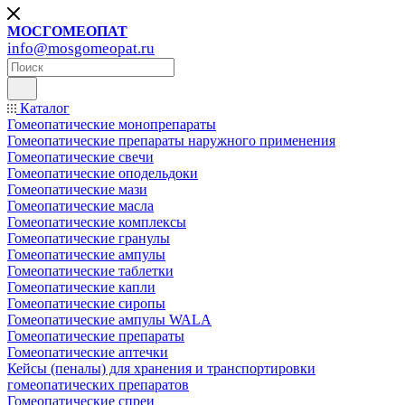
МОСГОМЕОПАТ
info@mosgomeopat.ru
Каталог
Гомеопатические монопрепараты
Гомеопатические препараты наружного применения
Гомеопатические свечи
Гомеопатические оподельдоки
Гомеопатические мази
Гомеопатические масла
Гомеопатические комплексы
Гомеопатические гранулы
Гомеопатические ампулы
Гомеопатические таблетки
Гомеопатические капли
Гомеопатические сиропы
Гомеопатические ампулы WALA
Гомеопатические препараты
Гомеопатические аптечки
Кейсы (пеналы) для хранения и транспортировки
гомеопатических препаратов
Гомеопатические спреи