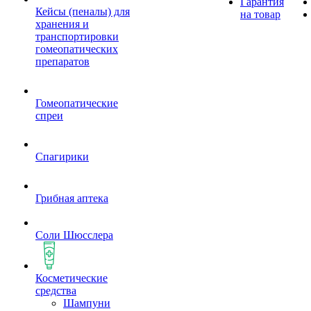
Гарантия
Кейсы (пеналы) для
на товар
хранения и
транспортировки
гомеопатических
препаратов
Гомеопатические
спреи
Спагирики
Грибная аптека
Соли Шюсслера
Косметические
средства
Шампуни