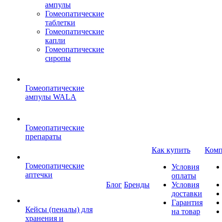
ампулы
Гомеопатические
таблетки
Гомеопатические
капли
Гомеопатические
сиропы
Гомеопатические
ампулы WALA
Гомеопатические
препараты
Как купить
Комп
Гомеопатические
Условия
аптечки
оплаты
Блог
Бренды
Условия
доставки
Гарантия
Кейсы (пеналы) для
на товар
хранения и