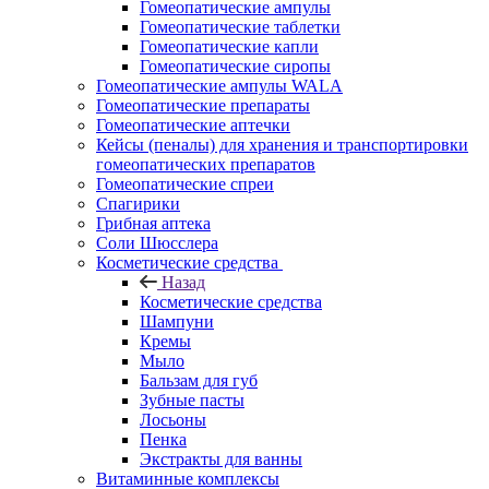
Гомеопатические ампулы
Гомеопатические таблетки
Гомеопатические капли
Гомеопатические сиропы
Гомеопатические ампулы WALA
Гомеопатические препараты
Гомеопатические аптечки
Кейсы (пеналы) для хранения и транспортировки
гомеопатических препаратов
Гомеопатические спреи
Спагирики
Грибная аптека
Соли Шюсслера
Косметические средства
Назад
Косметические средства
Шампуни
Кремы
Мыло
Бальзам для губ
Зубные пасты
Лосьоны
Пенка
Экстракты для ванны
Витаминные комплексы