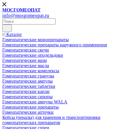
МОСГОМЕОПАТ
info@mosgomeopat.ru
Каталог
Гомеопатические монопрепараты
Гомеопатические препараты наружного применения
Гомеопатические свечи
Гомеопатические оподельдоки
Гомеопатические мази
Гомеопатические масла
Гомеопатические комплексы
Гомеопатические гранулы
Гомеопатические ампулы
Гомеопатические таблетки
Гомеопатические капли
Гомеопатические сиропы
Гомеопатические ампулы WALA
Гомеопатические препараты
Гомеопатические аптечки
Кейсы (пеналы) для хранения и транспортировки
гомеопатических препаратов
Гомеопатические спреи