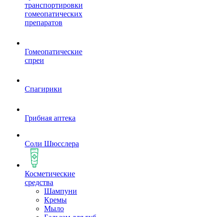
транспортировки
гомеопатических
препаратов
Гомеопатические
спреи
Спагирики
Грибная аптека
Соли Шюсслера
Косметические
средства
Шампуни
Кремы
Мыло