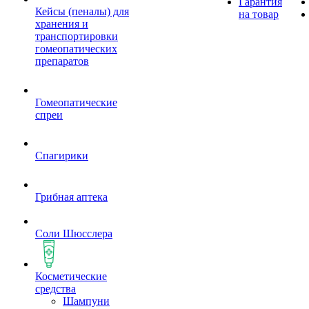
Гарантия
Кейсы (пеналы) для
на товар
хранения и
транспортировки
гомеопатических
препаратов
Гомеопатические
спреи
Спагирики
Грибная аптека
Соли Шюсслера
Косметические
средства
Шампуни