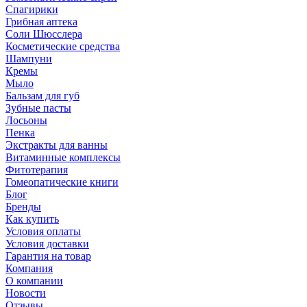
Спагирики
Грибная аптека
Соли Шюсслера
Косметические средства
Шампуни
Кремы
Мыло
Бальзам для губ
Зубные пасты
Лосьоны
Пенка
Экстракты для ванны
Витаминные комплексы
Фитотерапия
Гомеопатические книги
Блог
Бренды
Как купить
Условия оплаты
Условия доставки
Гарантия на товар
Компания
О компании
Новости
Отзывы