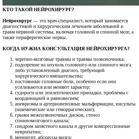
КТО ТАКОЙ НЕЙРОХИРУРГ?
Нейрохирург
— это врач-специалист, который занимается
диагностикой и хирургическим лечением заболеваний и
травм нервной системы, включая головной и спинной мозг, а
также периферические нервы.
КОГДА НУЖНА КОНСУЛЬТАЦИЯ НЕЙРОХИРУРГА?
черепно-мозговые травмы и травмы позвоночника;
подозрение на опухоль головного или спинного мозга
либо установленный диагноз, требующий
хирургического вмешательства;
постоянные головные боли, особенно если они
усиливаются или меняют характер;
судороги или эпилептические припадки, проблемы с
координацией и равновесием;
аневризмы и артериовенозные мальформации, инсульты
(ишемические или геморрагические);
грыжи межпозвоночных дисков, стеноз
спинномозгового канала;
синдром запястного канала и другие компрессионные
невропатии;
менингит, абсцессы мозга;