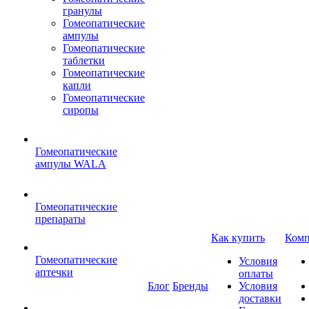
гранулы
Гомеопатические
ампулы
Гомеопатические
таблетки
Гомеопатические
капли
Гомеопатические
сиропы
Гомеопатические
ампулы WALA
Гомеопатические
препараты
Как купить
Комп
Гомеопатические
Условия
аптечки
оплаты
Блог
Бренды
Условия
доставки