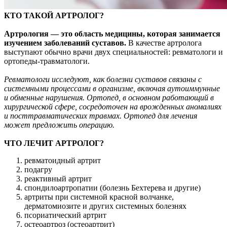
КТО ТАКОЙ АРТРОЛОГ?
Артрология — это область медицины, которая занимается
изучением заболеваний суставов.
В качестве артролога
выступают обычно врачи двух специальностей: ревматологи и
ортопеды-травматологи.
Ревматологи исследуют, как болезни суставов связаны с
системными процессами в организме, включая аутоиммунные
и обменные нарушения. Ортопед, в основном работающий в
хирургической сфере, сосредоточен на врожденных аномалиях
и посттравматических травмах. Ортопед для лечения
может предложить операцию.
ЧТО ЛЕЧИТ АРТРОЛОГ?
ревматоидный артрит
подагру
реактивный артрит
спондилоартропатии (болезнь Бехтерева и другие)
артриты при системной красной волчанке,
дерматомиозите и других системных болезнях
псориатический артрит
остеоартроз (остеоартрит)