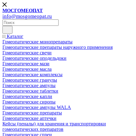
МОСГОМЕОПАТ
info@mosgomeopat.ru
Каталог
Гомеопатические монопрепараты
Гомеопатические препараты наружного применения
Гомеопатические свечи
Гомеопатические оподельдоки
Гомеопатические мази
Гомеопатические масла
Гомеопатические комплексы
Гомеопатические гранулы
Гомеопатические ампулы
Гомеопатические таблетки
Гомеопатические капли
Гомеопатические сиропы
Гомеопатические ампулы WALA
Гомеопатические препараты
Гомеопатические аптечки
Кейсы (пеналы) для хранения и транспортировки
гомеопатических препаратов
Гомеопатические спреи