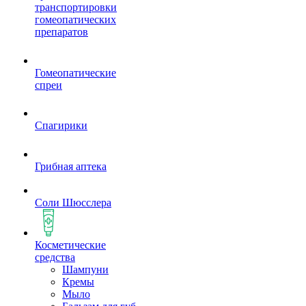
транспортировки
гомеопатических
препаратов
Гомеопатические
спреи
Спагирики
Грибная аптека
Соли Шюсслера
Косметические
средства
Шампуни
Кремы
Мыло