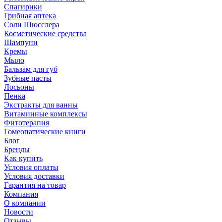
Спагирики
Грибная аптека
Соли Шюсслера
Косметические средства
Шампуни
Кремы
Мыло
Бальзам для губ
Зубные пасты
Лосьоны
Пенка
Экстракты для ванны
Витаминные комплексы
Фитотерапия
Гомеопатические книги
Блог
Бренды
Как купить
Условия оплаты
Условия доставки
Гарантия на товар
Компания
О компании
Новости
Отзывы