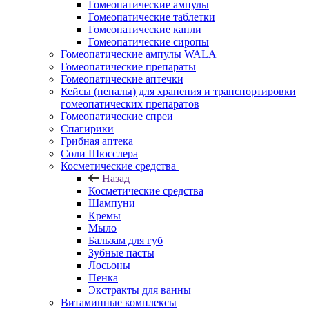
Гомеопатические ампулы
Гомеопатические таблетки
Гомеопатические капли
Гомеопатические сиропы
Гомеопатические ампулы WALA
Гомеопатические препараты
Гомеопатические аптечки
Кейсы (пеналы) для хранения и транспортировки
гомеопатических препаратов
Гомеопатические спреи
Спагирики
Грибная аптека
Соли Шюсслера
Косметические средства
Назад
Косметические средства
Шампуни
Кремы
Мыло
Бальзам для губ
Зубные пасты
Лосьоны
Пенка
Экстракты для ванны
Витаминные комплексы