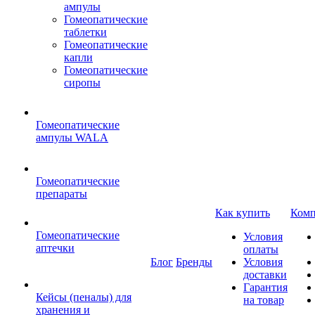
ампулы
Гомеопатические
таблетки
Гомеопатические
капли
Гомеопатические
сиропы
Гомеопатические
ампулы WALA
Гомеопатические
препараты
Как купить
Комп
Гомеопатические
Условия
аптечки
оплаты
Блог
Бренды
Условия
доставки
Гарантия
Кейсы (пеналы) для
на товар
хранения и