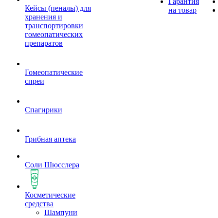
Гарантия
Кейсы (пеналы) для
на товар
хранения и
транспортировки
гомеопатических
препаратов
Гомеопатические
спреи
Спагирики
Грибная аптека
Соли Шюсслера
Косметические
средства
Шампуни