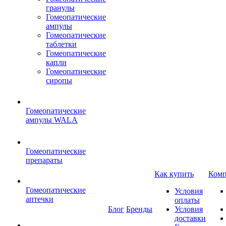
гранулы
Гомеопатические
ампулы
Гомеопатические
таблетки
Гомеопатические
капли
Гомеопатические
сиропы
Гомеопатические
ампулы WALA
Гомеопатические
препараты
Как купить
Комп
Гомеопатические
Условия
аптечки
оплаты
Блог
Бренды
Условия
доставки