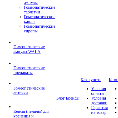
ампулы
Гомеопатические
таблетки
Гомеопатические
капли
Гомеопатические
сиропы
Гомеопатические
ампулы WALA
Гомеопатические
препараты
Как купить
Комп
Гомеопатические
Условия
аптечки
оплаты
Блог
Бренды
Условия
доставки
Гарантия
Кейсы (пеналы) для
на товар
хранения и