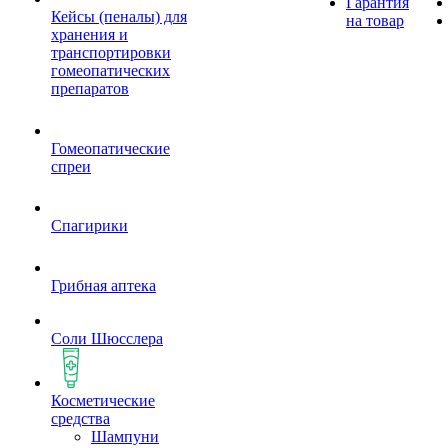
Гарантия
Кейсы (пеналы) для
на товар
хранения и
транспортировки
гомеопатических
препаратов
Гомеопатические
спреи
Спагирики
Грибная аптека
Соли Шюсслера
Косметические
средства
Шампуни