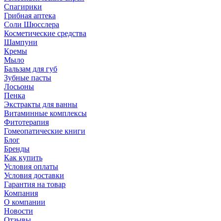
Спагирики
Грибная аптека
Соли Шюсслера
Косметические средства
Шампуни
Кремы
Мыло
Бальзам для губ
Зубные пасты
Лосьоны
Пенка
Экстракты для ванны
Витаминные комплексы
Фитотерапия
Гомеопатические книги
Блог
Бренды
Как купить
Условия оплаты
Условия доставки
Гарантия на товар
Компания
О компании
Новости
Отзывы