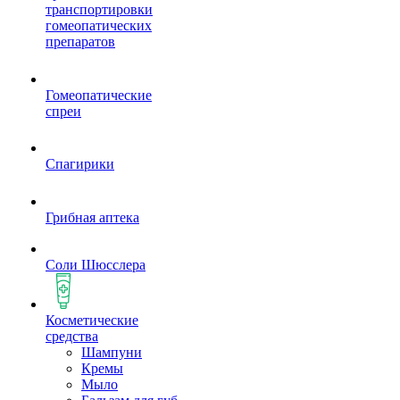
транспортировки
гомеопатических
препаратов
Гомеопатические
спреи
Спагирики
Грибная аптека
Соли Шюсслера
Косметические
средства
Шампуни
Кремы
Мыло