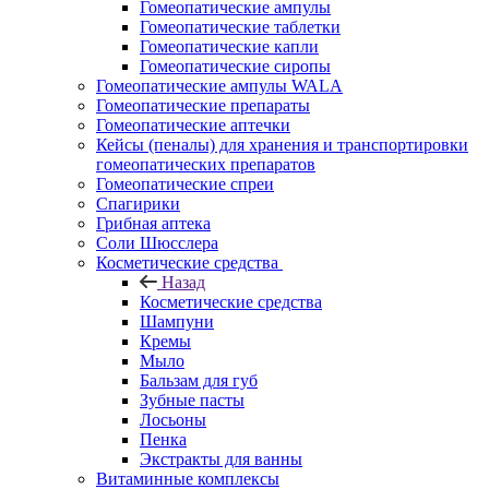
Гомеопатические ампулы
Гомеопатические таблетки
Гомеопатические капли
Гомеопатические сиропы
Гомеопатические ампулы WALA
Гомеопатические препараты
Гомеопатические аптечки
Кейсы (пеналы) для хранения и транспортировки
гомеопатических препаратов
Гомеопатические спреи
Спагирики
Грибная аптека
Соли Шюсслера
Косметические средства
Назад
Косметические средства
Шампуни
Кремы
Мыло
Бальзам для губ
Зубные пасты
Лосьоны
Пенка
Экстракты для ванны
Витаминные комплексы