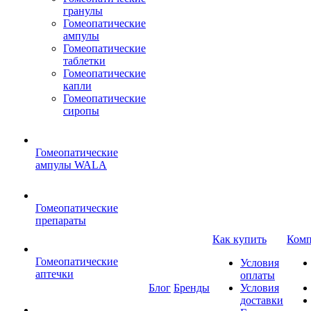
гранулы
Гомеопатические
ампулы
Гомеопатические
таблетки
Гомеопатические
капли
Гомеопатические
сиропы
Гомеопатические
ампулы WALA
Гомеопатические
препараты
Как купить
Комп
Гомеопатические
Условия
аптечки
оплаты
Блог
Бренды
Условия
доставки