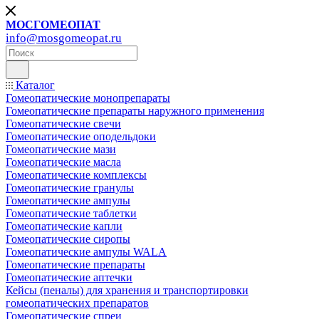
МОСГОМЕОПАТ
info@mosgomeopat.ru
Каталог
Гомеопатические монопрепараты
Гомеопатические препараты наружного применения
Гомеопатические свечи
Гомеопатические оподельдоки
Гомеопатические мази
Гомеопатические масла
Гомеопатические комплексы
Гомеопатические гранулы
Гомеопатические ампулы
Гомеопатические таблетки
Гомеопатические капли
Гомеопатические сиропы
Гомеопатические ампулы WALA
Гомеопатические препараты
Гомеопатические аптечки
Кейсы (пеналы) для хранения и транспортировки
гомеопатических препаратов
Гомеопатические спреи