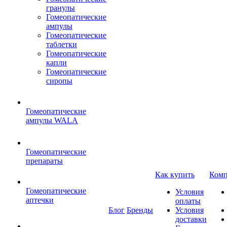
гранулы
Гомеопатические
ампулы
Гомеопатические
таблетки
Гомеопатические
капли
Гомеопатические
сиропы
Гомеопатические
ампулы WALA
Гомеопатические
препараты
Как купить
Комп
Гомеопатические
Условия
аптечки
оплаты
Блог
Бренды
Условия
доставки