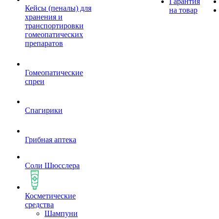
Гарантия
Кейсы (пеналы) для
на товар
хранения и
транспортировки
гомеопатических
препаратов
Гомеопатические
спреи
Спагирики
Грибная аптека
Соли Шюсслера
Косметические
средства
Шампуни