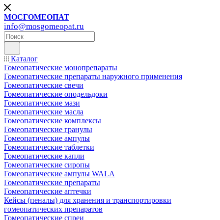
МОСГОМЕОПАТ
info@mosgomeopat.ru
Каталог
Гомеопатические монопрепараты
Гомеопатические препараты наружного применения
Гомеопатические свечи
Гомеопатические оподельдоки
Гомеопатические мази
Гомеопатические масла
Гомеопатические комплексы
Гомеопатические гранулы
Гомеопатические ампулы
Гомеопатические таблетки
Гомеопатические капли
Гомеопатические сиропы
Гомеопатические ампулы WALA
Гомеопатические препараты
Гомеопатические аптечки
Кейсы (пеналы) для хранения и транспортировки
гомеопатических препаратов
Гомеопатические спреи