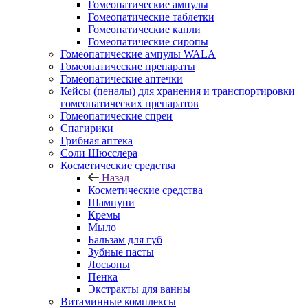
Гомеопатические ампулы
Гомеопатические таблетки
Гомеопатические капли
Гомеопатические сиропы
Гомеопатические ампулы WALA
Гомеопатические препараты
Гомеопатические аптечки
Кейсы (пеналы) для хранения и транспортировки
гомеопатических препаратов
Гомеопатические спреи
Спагирики
Грибная аптека
Соли Шюсслера
Косметические средства
Назад
Косметические средства
Шампуни
Кремы
Мыло
Бальзам для губ
Зубные пасты
Лосьоны
Пенка
Экстракты для ванны
Витаминные комплексы