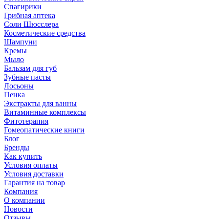
Спагирики
Грибная аптека
Соли Шюсслера
Косметические средства
Шампуни
Кремы
Мыло
Бальзам для губ
Зубные пасты
Лосьоны
Пенка
Экстракты для ванны
Витаминные комплексы
Фитотерапия
Гомеопатические книги
Блог
Бренды
Как купить
Условия оплаты
Условия доставки
Гарантия на товар
Компания
О компании
Новости
Отзывы