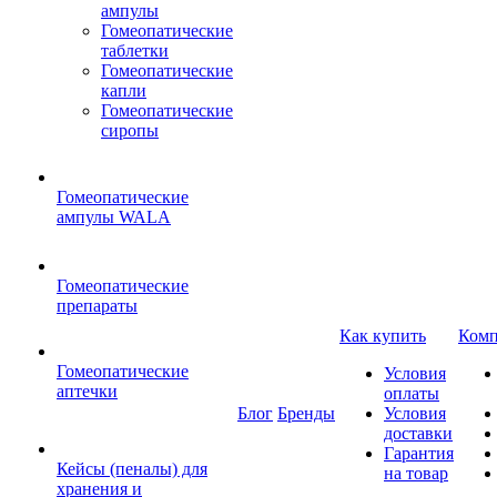
ампулы
Гомеопатические
таблетки
Гомеопатические
капли
Гомеопатические
сиропы
Гомеопатические
ампулы WALA
Гомеопатические
препараты
Как купить
Комп
Гомеопатические
Условия
аптечки
оплаты
Блог
Бренды
Условия
доставки
Гарантия
Кейсы (пеналы) для
на товар
хранения и