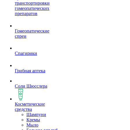
транспортировки
гомеопатических
препаратов
Гомеопатические
спреи
Спагирики
Грибная аптека
Соли Шюсслера
Косметические
средства
Шампуни
Кремы
Мыло