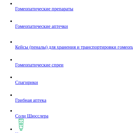
Гомеопатические препараты
Гомеопатические аптечки
Кейсы (пеналы) для хранения и транспортировки гомеоп
Гомеопатические спреи
Спагирики
Грибная аптека
Соли Шюсслера