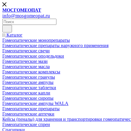
МОСГОМЕОПАТ
info@mosgomeopat.ru
Каталог
Гомеопатические монопрепараты
Гомеопатические препараты наружного применения
Гомеопатические свечи
Гомеопатические оподельдоки
Гомеопатические мази
Гомеопатические масла
Гомеопатические комплексы
Гомеопатические гранулы
Гомеопатические ампулы
Гомеопатические таблетки
Гомеопатические капли
Гомеопатические сиропы
Гомеопатические ампулы WALA
Гомеопатические препараты
Гомеопатические аптечки
Кейсы (пеналы) для хранения и транспортировки гомеопатичес
Гомеопатические спреи
Спагирики