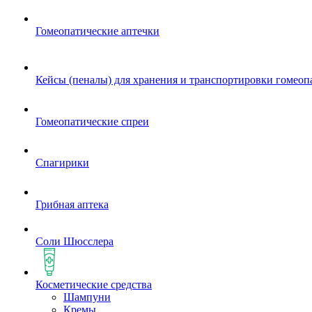
Гомеопатические аптечки
Кейсы (пеналы) для хранения и транспортировки гомеоп
Гомеопатические спреи
Спагирики
Грибная аптека
Соли Шюсслера
Косметические средства
Шампуни
Кремы