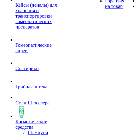
Гарантия
Кейсы (пеналы) для
на товар
хранения и
транспортировки
гомеопатических
препаратов
Гомеопатические
спреи
Спагирики
Грибная аптека
Соли Шюсслера
Косметические
средства
Шампуни