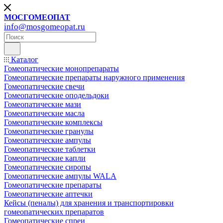
МОСГОМЕОПАТ
info@mosgomeopat.ru
Каталог
Гомеопатические монопрепараты
Гомеопатические препараты наружного применения
Гомеопатические свечи
Гомеопатические оподельдоки
Гомеопатические мази
Гомеопатические масла
Гомеопатические комплексы
Гомеопатические гранулы
Гомеопатические ампулы
Гомеопатические таблетки
Гомеопатические капли
Гомеопатические сиропы
Гомеопатические ампулы WALA
Гомеопатические препараты
Гомеопатические аптечки
Кейсы (пеналы) для хранения и транспортировки
гомеопатических препаратов
Гомеопатические спреи