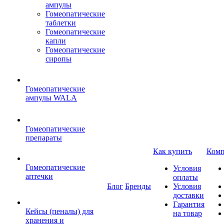
ампулы
Гомеопатические
таблетки
Гомеопатические
капли
Гомеопатические
сиропы
Гомеопатические
ампулы WALA
Гомеопатические
препараты
Как купить
Комп
Гомеопатические
Условия
аптечки
оплаты
Блог
Бренды
Условия
доставки
Гарантия
Кейсы (пеналы) для
на товар
хранения и