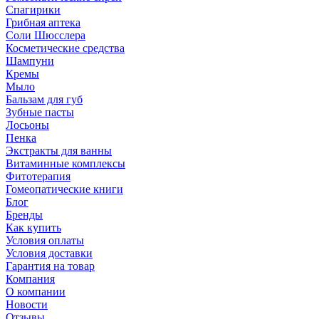
Спагирики
Грибная аптека
Соли Шюсслера
Косметические средства
Шампуни
Кремы
Мыло
Бальзам для губ
Зубные пасты
Лосьоны
Пенка
Экстракты для ванны
Витаминные комплексы
Фитотерапия
Гомеопатические книги
Блог
Бренды
Как купить
Условия оплаты
Условия доставки
Гарантия на товар
Компания
О компании
Новости
Отзывы