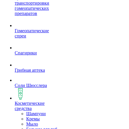
транспортировки
гомеопатических
препаратов
Гомеопатические
спреи
Спагирики
Грибная аптека
Соли Шюсслера
Косметические
средства
Шампуни
Кремы
Мыло