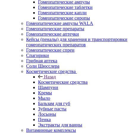
Гомеопатические ампулы
Гомеопатические таблетки
Гомеопатические капли
Гомеопатические сиропы
Гомеопатические ампулы WALA
Гомеопатические препараты
Гомеопатические аптечки
Кейсы (пеналы) для хранения и транспортировки
гомеопатических препаратов
Гомеопатические спреи
Спагирики
Грибная аптека
Соли Шюсслера
Косметические средства
Назад
Косметические средства
Шампуни
Кремы
Мыло
Бальзам для губ
Зубные пасты
Лосьоны
Пенка
Экстракты для ванны
Витаминные комплексы