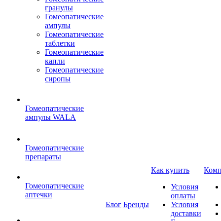
гранулы
Гомеопатические
ампулы
Гомеопатические
таблетки
Гомеопатические
капли
Гомеопатические
сиропы
Гомеопатические
ампулы WALA
Гомеопатические
препараты
Как купить
Комп
Гомеопатические
Условия
аптечки
оплаты
Блог
Бренды
Условия
доставки