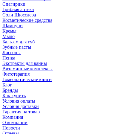
Спагирики
Грибная аптека
Соли Шюсслера
Косметические средства
Шампуни
Кремы
Мыло
Бальзам для губ
Зубные пасты
Лосьоны
Пенка
Экстракты для ванны
Витаминные комплексы
Фитотерапия
Гомеопатические книги
Блог
Бренды
Как купить
Условия оплаты
Условия доставки
Гарантия на товар
Компания
О компании
Новости
Отзывы