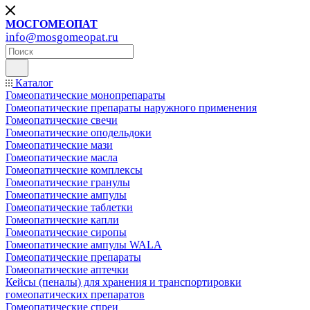
МОСГОМЕОПАТ
info@mosgomeopat.ru
Каталог
Гомеопатические монопрепараты
Гомеопатические препараты наружного применения
Гомеопатические свечи
Гомеопатические оподельдоки
Гомеопатические мази
Гомеопатические масла
Гомеопатические комплексы
Гомеопатические гранулы
Гомеопатические ампулы
Гомеопатические таблетки
Гомеопатические капли
Гомеопатические сиропы
Гомеопатические ампулы WALA
Гомеопатические препараты
Гомеопатические аптечки
Кейсы (пеналы) для хранения и транспортировки
гомеопатических препаратов
Гомеопатические спреи