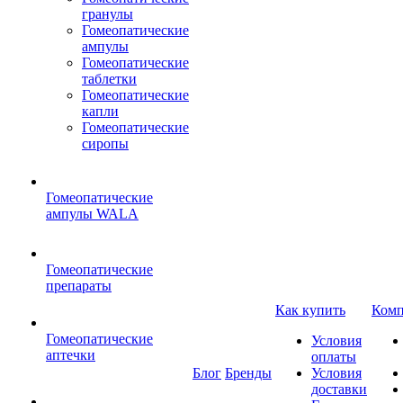
гранулы
Гомеопатические
ампулы
Гомеопатические
таблетки
Гомеопатические
капли
Гомеопатические
сиропы
Гомеопатические
ампулы WALA
Гомеопатические
препараты
Как купить
Комп
Гомеопатические
Условия
аптечки
оплаты
Блог
Бренды
Условия
доставки