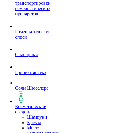
транспортировки
гомеопатических
препаратов
Гомеопатические
спреи
Спагирики
Грибная аптека
Соли Шюсслера
Косметические
средства
Шампуни
Кремы
Мыло