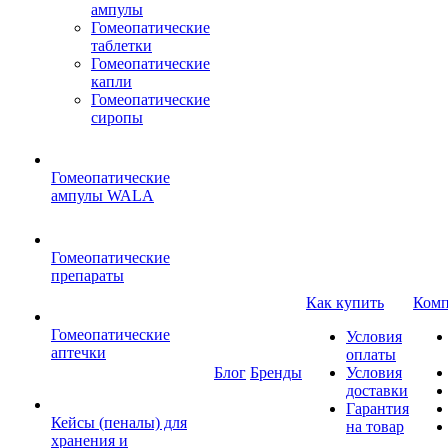
ампулы
Гомеопатические
таблетки
Гомеопатические
капли
Гомеопатические
сиропы
Гомеопатические
ампулы WALA
Гомеопатические
препараты
Как купить
Комп
Гомеопатические
Условия
аптечки
оплаты
Блог
Бренды
Условия
доставки
Гарантия
Кейсы (пеналы) для
на товар
хранения и