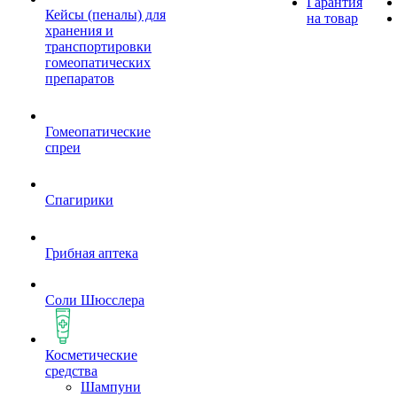
Гарантия
Кейсы (пеналы) для
на товар
хранения и
транспортировки
гомеопатических
препаратов
Гомеопатические
спреи
Спагирики
Грибная аптека
Соли Шюсслера
Косметические
средства
Шампуни