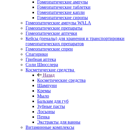
Гомеопатические ампулы
Гомеопатические таблетки
Гомеопатические капли
Гомеопатические сиропы
Гомеопатические ампулы WALA
Гомеопатические препараты
Гомеопатические аптечки
Кейсы (пеналы) для хранения и транспортировки
гомеопатических препаратов
Гомеопатические спреи
Спагирики
Грибная аптека
Соли Шюсслера
Косметические средства
Назад
Косметические средства
Шампуни
Кремы
Мыло
Бальзам для губ
Зубные пасты
Лосьоны
Пенка
Экстракты для ванны
Витаминные комплексы