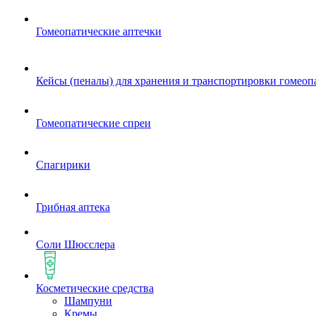
Гомеопатические аптечки
Кейсы (пеналы) для хранения и транспортировки гомеоп
Гомеопатические спреи
Спагирики
Грибная аптека
Соли Шюсслера
Косметические средства
Шампуни
Кремы