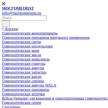
МОСГОМЕОПАТ
info@mosgomeopat.ru
Каталог
Гомеопатические монопрепараты
Гомеопатические препараты наружного применения
Гомеопатические свечи
Гомеопатические оподельдоки
Гомеопатические мази
Гомеопатические масла
Гомеопатические комплексы
Гомеопатические гранулы
Гомеопатические ампулы
Гомеопатические таблетки
Гомеопатические капли
Гомеопатические сиропы
Гомеопатические ампулы WALA
Гомеопатические препараты
Гомеопатические аптечки
Кейсы (пеналы) для хранения и транспортировки гомеопатичес
Гомеопатические спреи
Спагирики