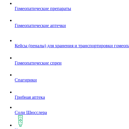
Гомеопатические препараты
Гомеопатические аптечки
Кейсы (пеналы) для хранения и транспортировки гомеоп
Гомеопатические спреи
Спагирики
Грибная аптека
Соли Шюсслера