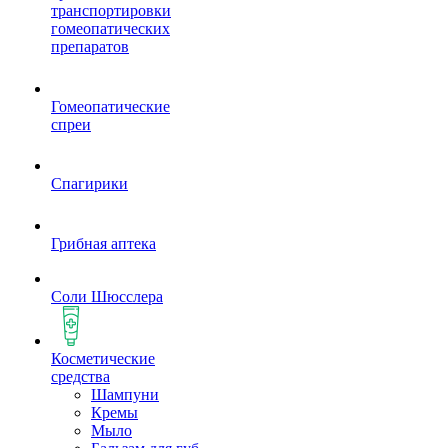
транспортировки
гомеопатических
препаратов
Гомеопатические
спреи
Спагирики
Грибная аптека
Соли Шюсслера
Косметические
средства
Шампуни
Кремы
Мыло