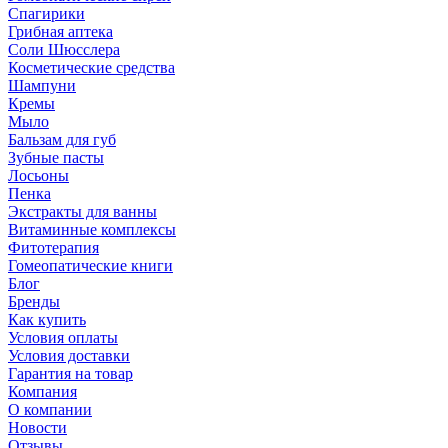
Спагирики
Грибная аптека
Соли Шюсслера
Косметические средства
Шампуни
Кремы
Мыло
Бальзам для губ
Зубные пасты
Лосьоны
Пенка
Экстракты для ванны
Витаминные комплексы
Фитотерапия
Гомеопатические книги
Блог
Бренды
Как купить
Условия оплаты
Условия доставки
Гарантия на товар
Компания
О компании
Новости
Отзывы