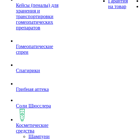
Гарантия
Кейсы (пеналы) для
на товар
хранения и
транспортировки
гомеопатических
препаратов
Гомеопатические
спреи
Спагирики
Грибная аптека
Соли Шюсслера
Косметические
средства
Шампуни