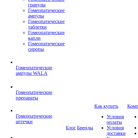
гранулы
Гомеопатические
ампулы
Гомеопатические
таблетки
Гомеопатические
капли
Гомеопатические
сиропы
Гомеопатические
ампулы WALA
Гомеопатические
препараты
Как купить
Комп
Гомеопатические
Условия
аптечки
оплаты
Блог
Бренды
Условия
доставки