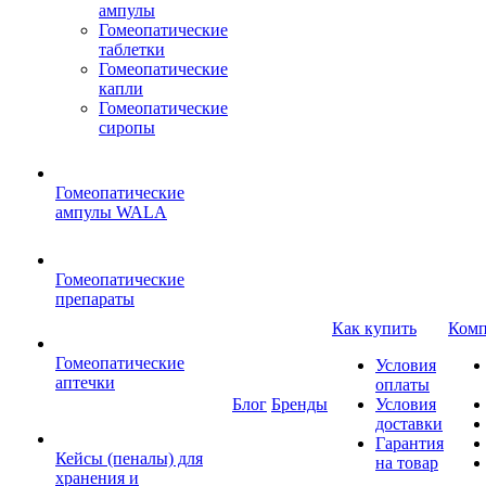
ампулы
Гомеопатические
таблетки
Гомеопатические
капли
Гомеопатические
сиропы
Гомеопатические
ампулы WALA
Гомеопатические
препараты
Как купить
Комп
Гомеопатические
Условия
аптечки
оплаты
Блог
Бренды
Условия
доставки
Гарантия
Кейсы (пеналы) для
на товар
хранения и