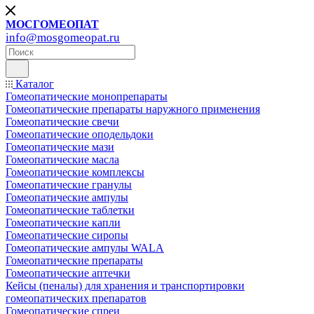
МОСГОМЕОПАТ
info@mosgomeopat.ru
Каталог
Гомеопатические монопрепараты
Гомеопатические препараты наружного применения
Гомеопатические свечи
Гомеопатические оподельдоки
Гомеопатические мази
Гомеопатические масла
Гомеопатические комплексы
Гомеопатические гранулы
Гомеопатические ампулы
Гомеопатические таблетки
Гомеопатические капли
Гомеопатические сиропы
Гомеопатические ампулы WALA
Гомеопатические препараты
Гомеопатические аптечки
Кейсы (пеналы) для хранения и транспортировки
гомеопатических препаратов
Гомеопатические спреи