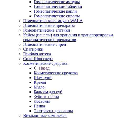
Гомеопатические ампулы
Гомеопатические таблетки
Гомеопатические капли
Гомеопатические сиропы
Гомеопатические ампулы WALA
Гомеопатические препараты
Гомеопатические аптечки
Кейсы (пеналы) для хранения и транспортировки
гомеопатических препаратов
Гомеопатические спреи
Спагирики
Грибная аптека
Соли Шюсслера
Косметические средства
Назад
Косметические средства
Шампуни
Кремы
Мыло
Бальзам для губ
Зубные пасты
Лосьоны
Пенка
Экстракты для ванны
Витаминные комплексы