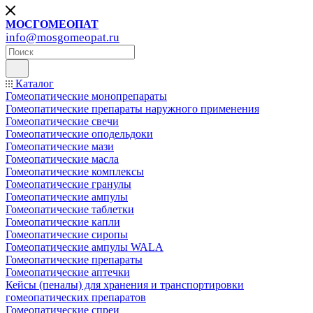
МОСГОМЕОПАТ
info@mosgomeopat.ru
Каталог
Гомеопатические монопрепараты
Гомеопатические препараты наружного применения
Гомеопатические свечи
Гомеопатические оподельдоки
Гомеопатические мази
Гомеопатические масла
Гомеопатические комплексы
Гомеопатические гранулы
Гомеопатические ампулы
Гомеопатические таблетки
Гомеопатические капли
Гомеопатические сиропы
Гомеопатические ампулы WALA
Гомеопатические препараты
Гомеопатические аптечки
Кейсы (пеналы) для хранения и транспортировки
гомеопатических препаратов
Гомеопатические спреи