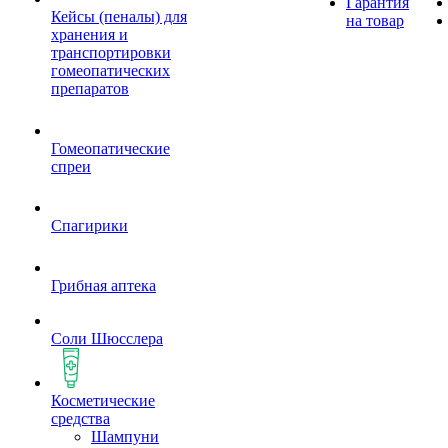
Гарантия
Кейсы (пеналы) для
на товар
хранения и
транспортировки
гомеопатических
препаратов
Гомеопатические
спреи
Спагирики
Грибная аптека
Соли Шюсслера
Косметические
средства
Шампуни