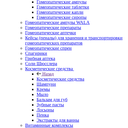
Гомеопатические ампулы
Гомеопатические таблетки
Гомеопатические капли
Гомеопатические сиропы
Гомеопатические ампулы WALA
Гомеопатические препараты
Гомеопатические аптечки
Кейсы (пеналы) для хранения и транспортировки
гомеопатических препаратов
Гомеопатические спреи
Спагирики
Грибная аптека
Соли Шюсслера
Косметические средства
Назад
Косметические средства
Шампуни
Кремы
Мыло
Бальзам для губ
Зубные пасты
Лосьоны
Пенка
Экстракты для ванны
Витаминные комплексы