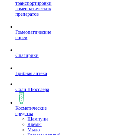
транспортировки
гомеопатических
препаратов
Гомеопатические
спреи
Спагирики
Грибная аптека
Соли Шюсслера
Косметические
средства
Шампуни
Кремы
Мыло