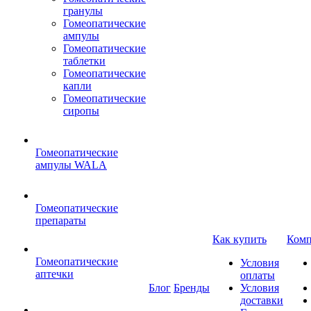
гранулы
Гомеопатические
ампулы
Гомеопатические
таблетки
Гомеопатические
капли
Гомеопатические
сиропы
Гомеопатические
ампулы WALA
Гомеопатические
препараты
Как купить
Комп
Гомеопатические
Условия
аптечки
оплаты
Блог
Бренды
Условия
доставки