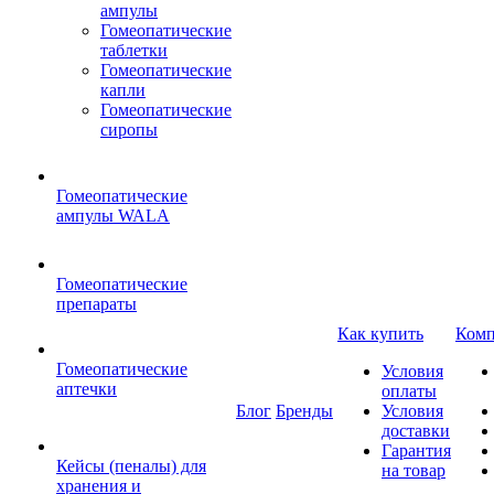
ампулы
Гомеопатические
таблетки
Гомеопатические
капли
Гомеопатические
сиропы
Гомеопатические
ампулы WALA
Гомеопатические
препараты
Как купить
Комп
Гомеопатические
Условия
аптечки
оплаты
Блог
Бренды
Условия
доставки
Гарантия
Кейсы (пеналы) для
на товар
хранения и