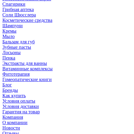
Спагирики
Грибная аптека
Соли Шюсслера
Косметические средства
Шампуни
Кремы
Мыло
Бальзам для губ
Зубные пасты
Лосьоны
Пенка
Экстракты для ванны
Витаминные комплексы
Фитотерапия
Гомеопатические книги
Блог
Бренды
Как купить
Условия оплаты
Условия доставки
Гарантия на товар
Компания
О компании
Новости
Отзывы